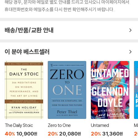
해당 경우, 문자와 메일로 별도 안내를 드리고 있사오니 마이페이지에서
휴대전화번호와 메일주소를 다시 한번 확인해주시기 바랍니다.
배송/반품/교환 안내
이 분야 베스트셀러
The Daily Stoic
Zero to One
Untamed
M
40
10,900
20
20,080
20
31,360
2
%
%
%
원
원
원