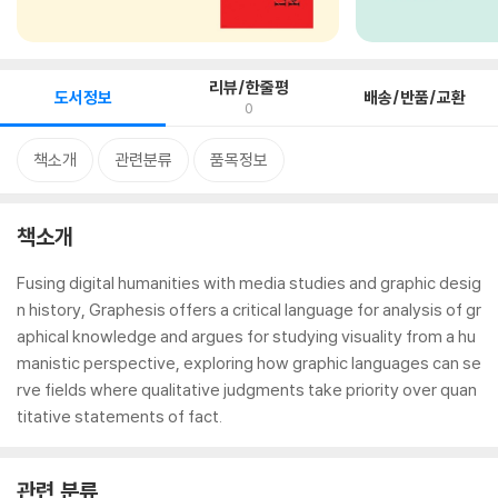
리뷰/한줄평
도서정보
배송/반품/교환
0
책소개
관련분류
품목정보
책소개
Fusing digital humanities with media studies and graphic desig
n history, Graphesis offers a critical language for analysis of gr
aphical knowledge and argues for studying visuality from a hu
manistic perspective, exploring how graphic languages can se
rve fields where qualitative judgments take priority over quan
titative statements of fact.
관련 분류