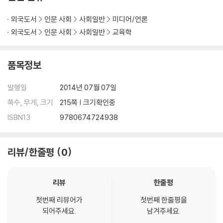
외국도서
인문 사회
사회일반
미디어/언론
외국도서
인문 사회
사회일반
교육학
품목정보
발행일
2014년 07월 07일
쪽수, 무게, 크기
215쪽 | 크기확인중
ISBN13
9780674724938
리뷰/한줄평
0
리뷰
한줄평
첫번째 리뷰어가
첫번째 한줄평을
되어주세요.
남겨주세요.