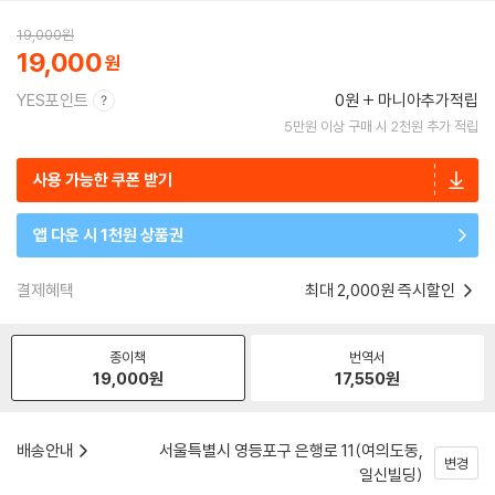
19,000
원
19,000
YES포인트
0원
마니아추가적립
5만원 이상 구매 시 2천원 추가 적립
사용 가능한 쿠폰 받기
앱 다운 시 1천원 상품권
결제혜택
최대 2,000원 즉시할인
종이책
번역서
19,000
원
17,550
원
배송안내
서울특별시 영등포구 은행로 11(여의도동,
변경
일신빌딩)