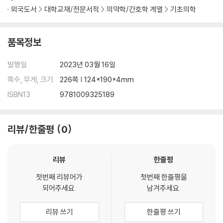
외국도서
대학교재/전문서적
의약학/간호학 계열
기초의학
품목정보
발행일
2023년 03월 16일
쪽수, 무게, 크기
226쪽 | 124*190*4mm
ISBN13
9781009325189
리뷰/한줄평
0
리뷰
한줄평
첫번째 리뷰어가
첫번째 한줄평을
되어주세요.
남겨주세요.
리뷰 쓰기
한줄평 쓰기