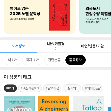
리뷰/한줄평
도서정보
배송/반품/교환
0
책소개
저자 소개
관련분류
품목정보
이 상품의 태그
#치매
#죽음에관하여
#삶과죽음
#삶의의미
#의미있는삶