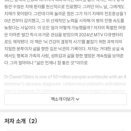
동안 수많은 치매 환자를 헌신적으로 진료했다. 그러던 어느 날, 그에게도
치매가 찾아왔다. 그런데 더욱 놀라운 점은 그가 자기 치매의 전조증상을 1
0년 전부터 감지했고, 그 뒤 선제적인 노력을 시작해 이 병의 진행 속도를
늦췄다는 사실이다. 이 모든 일이 어떻게 가능했을까? 저자의 특별한 여정
은 아마존 발간 즉시 뜨거운 관심을 받았으며 2024년 MTV 다큐멘터리
로도 제작됐다. 이 책은 ‘뇌 건강의 결정적 시기’를 붙잡기 위한 과학자의
치밀한 분투이자 삶을 향한 깊은 낙관의 기록이다. 저자는 거대한 상실 속
에서도 행복과 가족의 사랑, 성취감과 삶을 향한 열망은 계속됨을 보여준
다. 그의 말마따나 “삶은 언제나 참 좋은 것”이므로.
Dr Daniel Gibbs is one of 50 million people worldwide with an A
lzheimer's disease diagnosis. Unlike most patients with Alzhei
mer's, however, Dr Gibbs worked as a neurologist for twenty-
five years, caring for patients with the very disease now affec
책소개 더보기
ting him. Also unusual is that Dr Gibbs had begun to suspect h
e had Alzheimer's several years before any official diagnosis c
ould be made. Forewarned by genetic testing showing he carri
저자 소개
2
ed alleles that increased the risk of developing the disease, h