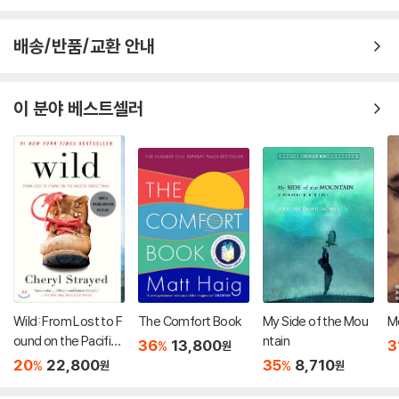
배송/반품/교환 안내
이 분야 베스트셀러
Wild: From Lost to F
The Comfort Book
My Side of the Mou
M
ound on the Pacific
ntain
36
13,800
3
%
원
Crest Trail
20
22,800
35
8,710
%
%
원
원