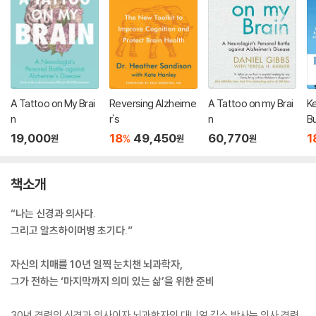
A Tattoo on My Brai
Reversing Alzheime
A Tattoo on my Brai
K
n
r's
n
Bu
t
19,000
18
49,450
60,770
1
%
원
원
원
책소개
“나는 신경과 의사다.
그리고 알츠하이머병 초기다.”
자신의 치매를 10년 일찍 눈치챈 뇌과학자,
그가 전하는 ‘마지막까지 의미 있는 삶’을 위한 준비
30년 경력의 신경과 의사이자 뇌과학자인 대니얼 깁스 박사는 의사 경력