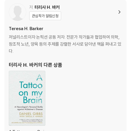
e noticed symptoms of mild cognitive impairment long before
저
터리사 H. 바커
any tests would have alerted him. In this highly personal accou
nt, Dr Gibbs documents the effect his diagnosis has had on hi
관심작가 알림신청
s life and explains his advocacy for improving early recognitio
Teresa H. Barker
n of Alzheimer's. Weaving clinical knowledge from decades ca
ring for dementia patients with his personal experience of the
저널리스트이자 논픽션 공동 저자. 전문가 작가들과 협업하여 의학,
disease, this is an optimistic tale of one man's journey with ea
창조적 노년, 양육 등의 주제를 강렬한 서사로 담아낸 책을 펴내고 있
rly-stage Alzheimer's disease. Soon to be a documentary film
다.
on MTV/Paramount +.
터리사 H. 바커
의 다른 상품