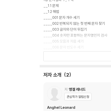
__1.1 문제
__1.2 해법
____001 문자 개수 세기
____002 반복되지 않는 첫 번째 문자 찾기
____003 글자와 단어 뒤집기
____004 숫자만 포함하는 문자열인지 검사
____005 모음과 자음 세기
____006 문자 빈도수 세기
____007 문자열을 int, long, float, doubl
____008 문자열에서 여백 제거
____009 구분자로 여러 문자열 합치기
____010 모든 순열 생성
저자 소개
2
____011 문자열 회문 검사
____012 중복 문자 제거
____013 주어진 문자 제거
저
앵겔 레너드
____014 빈도수가 가장 높은 문자 찾기
관심작가 알림신청
____015 문자열 배열을 길이 순으로 정렬
____016 문자열이 부분 문자열을 포함하는지
Anghel Leonard