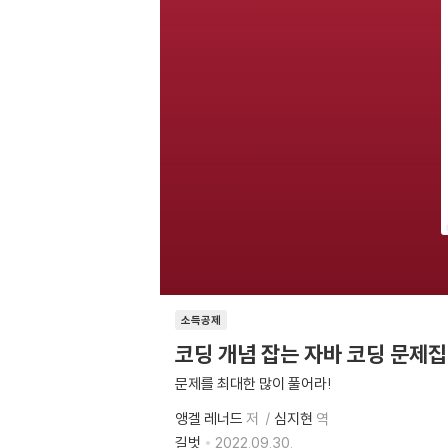
소득공제
코딩 개념 잡는 자바 코딩 문제집
문제를 최대한 많이 풀어라!
앵겔 레너드
저
심지현
역
길벗
2022.09.30.