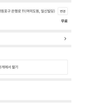
등포구 은행로 11(여의도동, 일신빌딩)
변경
무료
가게에서 팔기