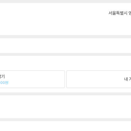
서울특별시 영
팔기
내 
900원