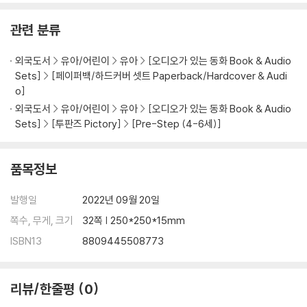
관련 분류
외국도서
유아/어린이
유아
[오디오가 있는 동화 Book & Audio
Sets]
[페이퍼백/하드커버 셋트 Paperback/Hardcover & Audi
o]
외국도서
유아/어린이
유아
[오디오가 있는 동화 Book & Audio
Sets]
[투판즈 Pictory]
[Pre-Step (4-6세)]
품목정보
발행일
2022년 09월 20일
쪽수, 무게, 크기
32쪽 | 250*250*15mm
ISBN13
8809445508773
리뷰/한줄평
0