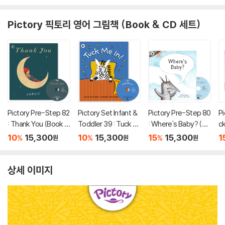
Pictory 픽토리 영어 그림책 (Book & CD 세트)
Pictory Pre-Step 82
Pictory Set Infant &
Pictory Pre-Step 80
Pi
: Thank You (Book +
Toddler 39 : Tuck M
: Where's Baby? (Bo
ck
CD)
e In! (Book + CD)
ok + CD)
ri
10
15,300
10
15,300
15
15,300
1
%
%
%
원
원
원
o
상세 이미지