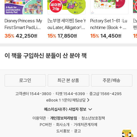
Disney Princess: My
[노부영 세이펜] See Y
Pictory Set 1-61 : Lu
[
First Smart Pad Libr
ou Later, Alligator!
nchtime (Book + C
펜
ary
(원서 & CD)
D)
th
35
42,250
15
17,850
15
14,450
1
%
%
%
원
원
원
w
이 책을 구입하신 분들이 산 분야 책
로그인
최근 본 상품
주문/배송
고객센터 1544-3800
티켓 1544-6399
중고샵 1566-4295
eBook 1:1문의/채팅상담
예스이십사(주) 사업자 정보
이용약관
개인정보처리방침
청소년보호정책
PC버전
회사소개
거래처관계자께
도서홍보
광고