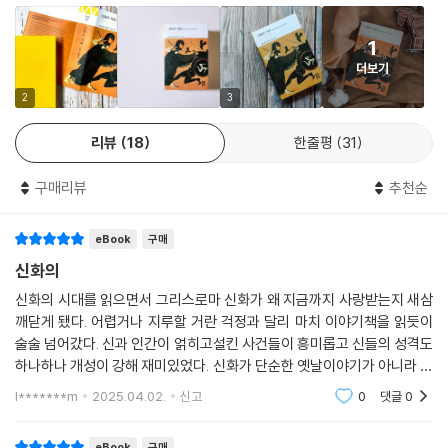
해 저승으로 내려간 시인 오르페우스, 트로이아 전쟁의 영웅 아킬레우스,
전쟁에서 돌아오며 기상천외한 모험을 겪은 오디세우스……. 이처럼 수많
1
은 문학과 예술 작품에 영감을 주어 온 다양한 이야기들이 수록되어 있으
더보기
며, 이를 위해 불핀치는 오비디우스의 『변신 이야기』, 호메로스의 『일리아
스』와 『오디세이아』, 베르길리우스의 『아이네이스』 등 주요 그리스 로마
2
3
고전들을 참조하며 이를 일목요연하게 집대성했다. 또 영화 등 다양한 작
리뷰
18
한줄평
31
품의 소재로 활용되는 오딘, 토르, 로키 같은 북유럽 신들의 이야기와 인도
의 힌두 신들 이야기, 게르만 민족 영웅 베오울프의 이야기 등 그 밖의 주요
구매리뷰
추천순
신화들을 수록하여 독자들이 참조할 수 있게 했다.
eBook
구매
불핀치 이전에도 신화집이 없었던 것은 아니지만, 〈신화 입문서〉로서 대성
공을 거둔 그의 『신화의 시대』는 그리스 로마 신화집의 새로운 지평을 열
신화의
었다고 해도 과언이 아니다. 학문적인 관심보다는 대중이 읽기 쉬운, 그리
신화의 시대를 읽으면서 그리스로마 신화가 왜 지금까지 사랑받는지 새삼
고 그들에게 도움이 되는 책을 쓰는 일에 관심이 많았던 불핀치는, 이 책이
깨닫게 됐다. 어렵거나 지루할 거란 걱정과 달리 마치 이야기책을 읽듯이
〈지식인을 위한 것도 아니고, 신학자를 위한 것도 아니고, 철학자를 위한
술술 넘어갔다. 신과 인간이 얽히고설킨 사건들이 흥미롭고 신들의 성격도
것도 아니며, 어디까지나 영어로 된 문학 작품을 읽는 모든 독자를 위한〉
하나하나 개성이 강해 재미있었다. 신화가 단순한 옛날이야기가 아니라 지
것이라고 밝히고 있다. 그는 특히 신화의 지식이 문학 작품을 제대로 이해
금의 문학과 문화에 얼마나 큰 영향을 미쳤는지도 느껴졌다.
l*******m
2025.04.02.
신고
0
댓글
0
하는 데 있어서 필수적인 자원이라는 점을 강조한다. 지식인이나 학자가
아닌 일반 독자들도 한 권의 독서를 통해 무리 없이 문학 작품을 감상하고
eBook
구매