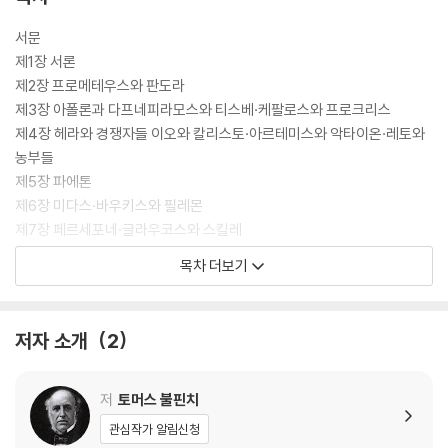
서문
제1장 서론
제2장 프로메테우스와 판도라
제3장 아폴론과 다프네피라모스와 티스베·케팔로스와 프로크리스
제4장 헤라와 경쟁자들 이오와 칼리스토·아르테미스와 악타이온·레토와
농부들
제5장 파에톤
제6장 미다스·바우키스와 필레몬
제7장 페르세포네·글라우코스와 스킬레
제8장 피그말리온·드리오페·아프로디테와 아도니스·아폴론과 히아킨토
목차 더보기
스
제9장 케익스와 알키오네 또는 호반새
제10장 베르툼누스와 포모나
저자 소개
2
제11장 에로스와 프시케
제12장 카드모스·미르미돈인
제13장 니소스와 스킬레·에코와 나르키소스·클리티에·헤로와 레안드로스
저
토머스 불핀치
제14장 아테나·니오베
관심작가 알림신청
제15장 그라이아이와 고르고네스·페르세우스와 메두사·아틀라스·안드로