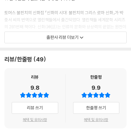
토머스 불핀치의 신화집 『신화의 시대: 불핀치의 그리스 로마 신화』가 박
중서 씨의 번역으로 열린책들에서 출간되었다. 열린책들 세계문학 시리즈
의 281번째 책이다. 신화(神話)는 인류의 문화와 상상력의 끝없는 원천이
자 토대가 되어 왔다. 특히 그리스 로마 신화는 서양 문화의 근간이 된 보고
출판사 리뷰 더보기
(寶庫)로서, 서구의 사상, 문학, 미술, 음악, 건축 등 모든 문화 활동 속에
깊이 새겨져 있다. 불핀치는 독자들이 이런 신화에 대한 지식에 좀 더 쉽게
접근할 수 있도록, 어렵고 방대한 고대 그리스어와 라틴어로 된 고전 서사
리뷰/한줄평
49
시들에 산재되어 있는 신화들을 쉽고 일목요연하게 집대성했다. 그렇게 완
성된 『신화의 시대』는 출간되자마자 엄청난 성공을 거두었고, 오랜 세월
그리스 로마 신화집의 표준으로 불리며 수많은 독자들의 사랑을 받아 왔
리뷰
한줄평
다.
9.8
9.9
『신화의 시대』에는 그리스 로마 신화를 중심으로, 북유럽 신화, 게르만 신
화, 인도 신화 등 세계의 주요 신화들이 실려 있다. 아폴론 신의 구애를 피
리뷰 쓰기
한줄평 쓰기
해 도망치다 월계수로 변해 버린 님프 다프네, 인류에게 불을 가져다준 죄
로 영원히 간을 뜯어 먹히는 형벌에 처한 프로메테우스, 아테나 신과 천 짜
혜택 및 유의사항
혜택 및 유의사항
는 솜씨를 겨루다 거미로 변한 여인 아라크네, 죽은 아내를 다시 살리기 위