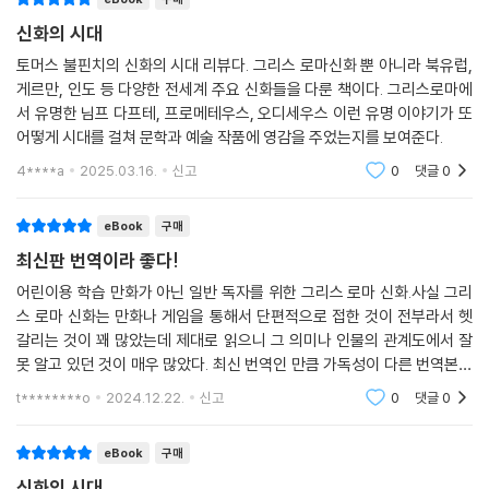
논할 수 있는 교양의 토대를 얻을 수 있게 하고자 한 것이다.
신화의 시대
신화에 대한 지식이 없다면, 우리의 언어[영어]로 이루어진 격조 높은 문
토머스 불핀치의 신화의 시대 리뷰다. 그리스 로마신화 뿐 아니라 북유럽,
게르만, 인도 등 다양한 전세계 주요 신화들을 다룬 책이다. 그리스로마에
학 작품 가운데 상당수는 이해나 감상이 매우 어려울 것이다. 바이런이 로
서 유명한 님프 다프테, 프로메테우스, 오디세우스 이런 유명 이야기가 또
마를 가리켜 〈여러 국가를 낳은 니오베〉라고 일컬은 것이라든지, 또는 베네
어떻게 시대를 걸쳐 문학과 예술 작품에 영감을 주었는지를 보여준다.
치아를 가리켜 〈이 도시는 대양에서 갓 나온 바다 키벨레 같아〉라고 일컬었
을 때, 우리의 주제에 친숙한 사람들의 머릿속에는 연필로 묘사한 것보다
4****a
2025.03.16.
신고
0
댓글
0
도 훨씬 더 생생하고 또렷한 장면이 떠오르겠지만, 신화에 무지한 독자에
게는 그런 광경이 나타나지 못할 것이다.(「서문」 중에서)
eBook
구매
최신판 번역이라 좋다!
때문에 불핀치는 이 책에서 각 신화들을 소개하며, 그 신화가 비유로 녹아
어린이용 학습 만화가 아닌 일반 독자를 위한 그리스 로마 신화.사실 그리
든 다양한 영시 작품들도 함께 풍성하게 수록하고 있다. 밀턴, 바이런, 셸
스 로마 신화는 만화나 게임을 통해서 단편적으로 접한 것이 전부라서 헷
리, 키츠 등 중요한 영미 시인들의 작품을 곳곳에 삽입하고 해설하면서, 문
갈리는 것이 꽤 많았는데 제대로 읽으니 그 의미나 인물의 관계도에서 잘
학 속에 녹아든 신화적 모티프의 예들을 구체적으로 보여 준다.
못 알고 있던 것이 매우 많았다. 최신 번역인 만큼 가독성이 다른 번역본과
비교해서 상대적으로 좋다. 그리스 로마 신화를 제대로 알고 싶다면 추천
t********o
2024.12.22.
신고
0
댓글
0
저자의 의도를 고스란히 살려
하는 번역본!
본문과 영시 인용문 모두를 빠짐없이 번역한 완전판
eBook
구매
이 책을 옮긴 박중서 역자는 〈불핀치의 원래 의도를 고스란히 살리는 동시
신화의 시대