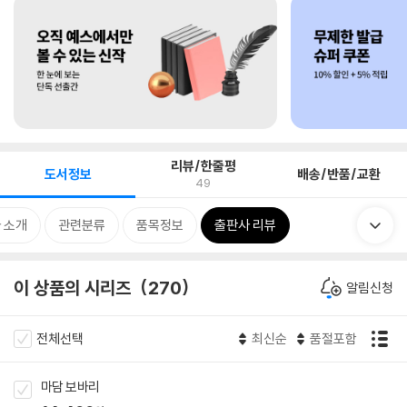
리뷰/한줄평
도서정보
배송/반품/교환
49
 소개
관련분류
품목정보
출판사 리뷰
이 상품의 시리즈
270
알림신청
전체선택
최신순
품절포함
마담 보바리