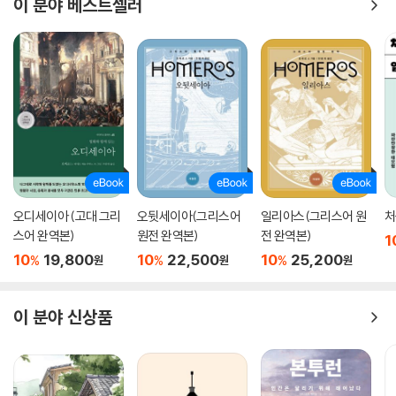
이 분야 베스트셀러
오디세이아 (고대 그리
오뒷세이아(그리스어
일리아스(그리스어 원
처
스어 완역본)
원전 완역본)
전 완역본)
1
10
19,800
10
22,500
10
25,200
%
%
%
원
원
원
이 분야 신상품