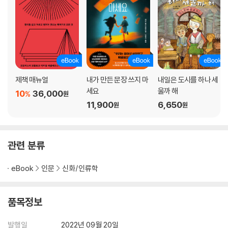
작품 해설: 현대에 되살리는 신화적 상상력
역자 후기: 왜 아직도 불핀치인가
토머스 불핀치 연보
제책 매뉴얼
내가 만든 문장 쓰지 마
내일은 도시를 하나 세
세요
울까 해
10
36,000
%
원
11,900
6,650
원
원
관련 분류
eBook
인문
신화/인류학
품목정보
발행일
2022년 09월 20일