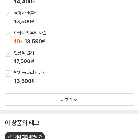
14,400
원
필경사 바틀비
13,500
원
아바나의 우리 사람
10
13,590
%
원
한낮의 열기
17,500
원
밤에 돌다리 밑에서
13,500
원
더보기
이 상품의 태그
#크레마클럽에있어요