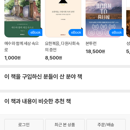
예수와 함께 세상 속으
요한복음, 다원사회 속
본투런
성
로
의 증언
18,500
5
원
1,000
8,500
원
원
이 책을 구입하신 분들이 산 분야 책
이 책과 내용이 비슷한 추천 책
로그인
최근 본 상품
주문/배송