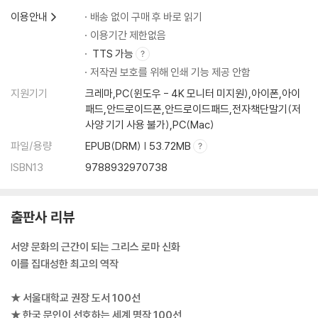
이용안내
배송 없이 구매 후 바로 읽기
이용기간 제한없음
TTS 가능
저작권 보호를 위해 인쇄 기능 제공 안함
지원기기
크레마,PC(윈도우 - 4K 모니터 미지원),아이폰,아이
패드,안드로이드폰,안드로이드패드,전자책단말기(저
사양 기기 사용 불가),PC(Mac)
파일/용량
EPUB(DRM) | 53.72MB
ISBN13
9788932970738
출판사 리뷰
서양 문화의 근간이 되는 그리스 로마 신화
이를 집대성한 최고의 역작
★ 서울대학교 권장 도서 100선
★ 한국 문인이 선호하는 세계 명작 100선