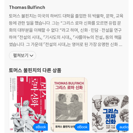
메데
Thomas Bulfinch
제16장 괴물들: 거인들·스핑크스·페가소스와 키마이라·켄타우로스·피그
토머스 불핀치는 미국의 하버드 대학을 졸업한 뒤 박물학, 문학, 교육
마이오이족·그리폰
등에 관한 일을 했습니다. 그는 “그리스 로마 신화를 모르면 유럽 문
제17장 황금 양털·메데이아와 이아손
화의 대부분을 이해할 수 없다.”라고 하며, 신화 · 민담 · 전설을 연구
제18장 멜레아그로스와 아탈란테
하여 『전설의 시대』, 『기사도의 시대』, 『샤를마뉴의 전설』 등의 책을
제19장 헤라클레스·헤베와 가니메데스
썼습니다. 그 가운데 『전설의 시대』는 영어로 된 가장 유명한 신화 책
제20장 테세우스·다이달로스·카스토르와 폴리데우케스
으로 알려져 있습니다. 그리스 로마를 비롯한 세계 여러 나라의 신화
펼쳐보기
제21장 디오니소스·아리아드네
들을 소개한 『전설의 시대』의 그리스 로마 신화는 이야기 솜씨가 뛰
제22장 시골의 신들·에리시크톤·로이코스·물의 신들·카메나이·바람의 신
어나고 서술이 간결하여 오랜 세월 전 세계 독자들의 사랑을 받으면
토머스 불핀치
의 다른 상품
들
서 신화 분야의 가장 권위 있는 책
제23장 아켈로오스와 헤라클레스·아드메토스와 알케스티스·안티고네·페
넬로페
제24장 오르페우스와 에우리디케·아리스타이오스·암피온·리노스·타미리
스·마르시아스·멜람푸스·무사이오스
제25장 아리온·이비코스·시모니데스·사포
제26장 엔디미온·오리온·에오스와 티토노스·아키스와 갈라테이아
제27장 트로이아 전쟁
제28장 트로이아의 함락·그리스인의 귀환·아가멤논과 오레스테스와 엘렉