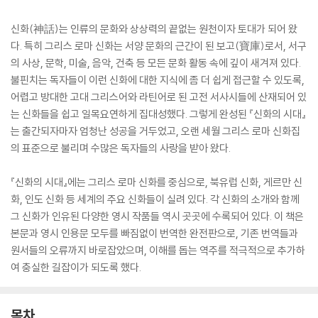
신화(神話)는 인류의 문화와 상상력의 끝없는 원천이자 토대가 되어 왔
다. 특히 그리스 로마 신화는 서양 문화의 근간이 된 보고(寶庫)로서, 서구
의 사상, 문학, 미술, 음악, 건축 등 모든 문화 활동 속에 깊이 새겨져 있다.
불핀치는 독자들이 이런 신화에 대한 지식에 좀 더 쉽게 접근할 수 있도록,
어렵고 방대한 고대 그리스어와 라틴어로 된 고전 서사시들에 산재되어 있
는 신화들을 쉽고 일목요연하게 집대성했다. 그렇게 완성된 『신화의 시대』
는 출간되자마자 엄청난 성공을 거두었고, 오랜 세월 그리스 로마 신화집
의 표준으로 불리며 수많은 독자들의 사랑을 받아 왔다.
『신화의 시대』에는 그리스 로마 신화를 중심으로, 북유럽 신화, 게르만 신
화, 인도 신화 등 세계의 주요 신화들이 실려 있다. 각 신화의 소개와 함께
그 신화가 인유된 다양한 영시 작품들 역시 곳곳에 수록되어 있다. 이 책은
본문과 영시 인용문 모두를 빠짐없이 번역한 완전판으로, 기존 번역들과
원서들의 오류까지 바로잡았으며, 이해를 돕는 역주를 적극적으로 추가하
여 충실한 길잡이가 되도록 했다.
목차