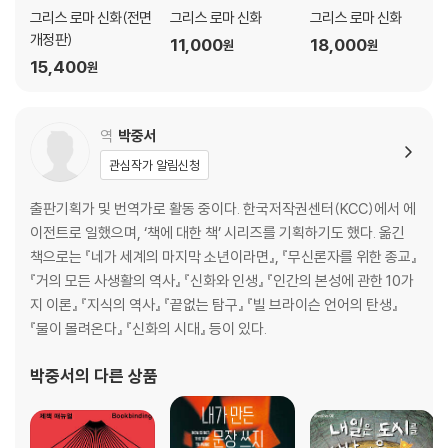
트라
그리스 로마 신화(전면
그리스 로마 신화
그리스 로마 신화
제29장 오디세우스의 모험·로토스 먹는 자들·키클로페스·키르케·세이렌
개정판)
11,000
18,000
원
원
들·스킬레와 카립디스·칼립소
15,400
원
제30장 파이아케스족·구혼자들의 최후
제31장 아이네이아스의 모험·하르피이아이·디도·팔리누로스
제32장 지옥 여행·시빌레
역
박중서
제33장 이탈리아에서의 아이네이아스: 카밀라·에우안드로스·니소스와
관심작가 알림신청
에우리알로스·메젠티우스·투르누스
제34장 피타고라스·이집트의 신들·신탁
출판기획가 및 번역가로 활동 중이다. 한국저작권센터(KCC)에서 에
제35장 신화의 기원·신과 여신의 조상(彫像)·신화를 노래한 시인들
이전트로 일했으며, ‘책에 대한 책’ 시리즈를 기획하기도 했다. 옮긴
제36장 현대의 괴물들·포이닉스·바실리스크·유니콘·살라만드라
책으로는 『네가 세계의 마지막 소년이라면』, 『무신론자를 위한 종교』
제37장 동양 신화·조로아스터·인도 신화·카스트·붓다·달라이라마·사제왕
『거의 모든 사생활의 역사』 『신화와 인생』 『인간의 본성에 관한 10가
요한
지 이론』 『지식의 역사』 『끝없는 탐구』 『빌 브라이슨 언어의 탄생』
제38장 북유럽 신화·발할·발퀴리
『물이 몰려온다』 『신화의 시대』 등이 있다.
제39장 토르의 요툰헤임 방문
제40장 발드르의 죽음·요정·룬 문자·음유 시인·아이슬란드
박중서
의 다른 상품
제41장 드루이드·아이오나섬
제42장 베오울프
부록: 격언