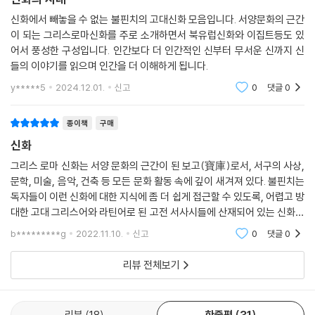
에 내용의 오류를 최소화하려는 의도에서〉 이 작품을 번역하게 되었다고
신화에서 빼놓을 수 없는 불핀치의 고대신화 모음입니다. 서양문화의 근간
밝힌다. 역자는 특히 불핀치의 책이 〈신화 입문서〉로 인기를 누리게 되면서
이 되는 그리스로마신화를 주로 소개하면서 북유럽신화와 이집트등도 있
저자의 본래 주요한 의도 중 하나인 〈영시의 이해〉 방면은 오히려 소홀히
어서 풍성한 구성입니다. 인간보다 더 인간적인 신부터 무서운 신까지 신
여겨지게 되었음을 지적한다. 〈저자가 예시한 영시 가운데 상당수가 오늘
들의 이야기를 읽으며 인간을 더 이해하게 됩니다.
날에는 생소하게 여겨진 까닭인지, 우리나라에서는 오래전부터 영시 인용
y*****5
2024.12.01.
신고
0
댓글
0
문을 빼버린 발췌 번역본이 여러 번 간행되었다〉는 점을 말한다. 이 책은 원
전의 본문과 영시 인용문 모두를 빠짐없이 번역한 완전판으로, 특히 영시
종이책
구매
인용문의 경우 영시 전문을 확인하고 저자가 잘못 인용한 부분까지 검토하
신화
며 더욱 정확한 번역을 기하고자 노력했다.
그리스 로마 신화는 서양 문화의 근간이 된 보고(寶庫)로서, 서구의 사상,
문학, 미술, 음악, 건축 등 모든 문화 활동 속에 깊이 새겨져 있다. 불핀치는
또 전반적으로 기존 번역들은 물론 원서들의 오류까지 꼼꼼히 대조하며 내
독자들이 이런 신화에 대한 지식에 좀 더 쉽게 접근할 수 있도록, 어렵고 방
용을 바로잡았다. 여러 판본의 원서에도 여전히 포함되어 있는 오류를 최
대한 고대 그리스어와 라틴어로 된 고전 서사시들에 산재되어 있는 신화들
대한 수정했으며, 필요한 경우에는 그 맥락을 설명했다. 또한 독자의 이해
을 쉽고 일목요연하게 집대성했다. 그렇게 완성된 『신화의 시대』는 출간되
를 돕는 역주를 적극적으로 추가하여 충실한 길잡이가 되도록 했다. 번역
b*********g
2022.11.10.
신고
0
댓글
0
자마자
저본으로는 1859년판 『신화의 시대』의 재간행본인 BULFINCH'S GREE
리뷰 전체보기
K AND ROMAN MYTHOLOGY: THE AGE OF FABLE (Unabridge
d) (New York: Dover Publications Inc., 2000)을 사용했으며, 그 밖
의 여러 판본들을 대조했다.
리뷰
18
한줄평
31