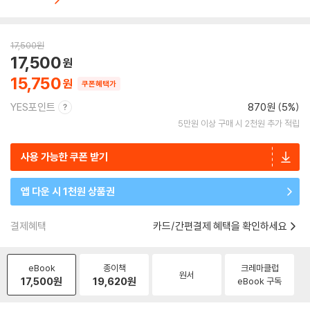
17,500
원
17,500
15,750
쿠폰혜택가
YES포인트
870원 (5%)
5만원 이상 구매 시 2천원 추가 적립
사용 가능한 쿠폰 받기
앱 다운 시 1천원 상품권
결제혜택
카드/간편결제 혜택을 확인하세요
eBook
종이책
크레마클럽
원서
17,500
원
19,620
원
eBook 구독