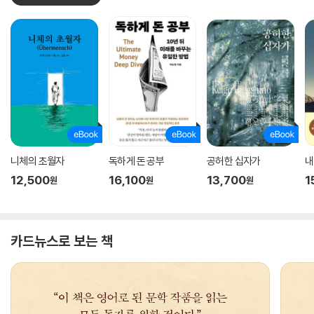
니체의 초월자
독하게 돈 공부
공허한 십자가
내
12,500
16,100
13,700
1
원
원
원
카드뉴스로 보는 책