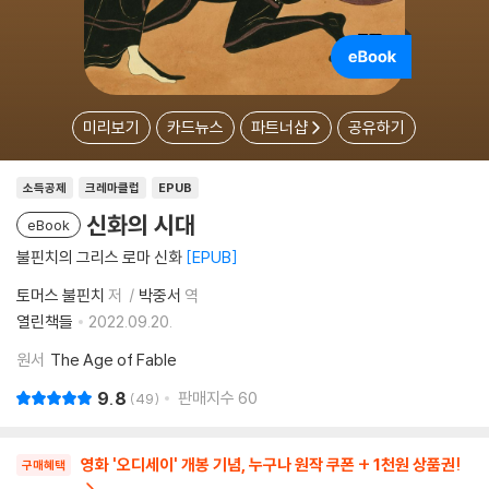
미리보기
카드뉴스
파트너샵
공유하기
소득공제
크레마클럽
EPUB
신화의 시대
eBook
불핀치의 그리스 로마 신화
EPUB
토머스 불핀치
저
박중서
역
열린책들
2022.09.20.
원서
The Age of Fable
9.8
판매지수
60
49
영화 '오디세이' 개봉 기념, 누구나 원작 쿠폰 + 1천원 상품권!
구매혜택