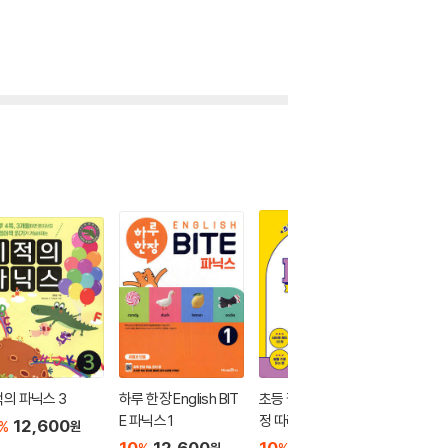
의 파닉스 3
하루 한장 English BIT
초등 필수 파닉스 무작
Let's go
E 파닉스 1
정 따라하기
sh Worl
12,600
%
원
10
12,600
10
15,300
10
1
원
원