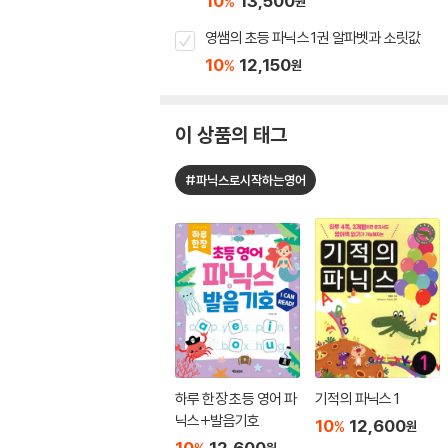
10
13,500
%
원
영쌤의 초등 파닉스 1권 알파벳과 소릿값
10
12,150
%
원
이 상품의 태그
#파닉스로시작하는영어
하루 한장 초등 영어 파
기적의 파닉스 1
닉스+발음기호
10
12,600
%
원
10
12,600
원