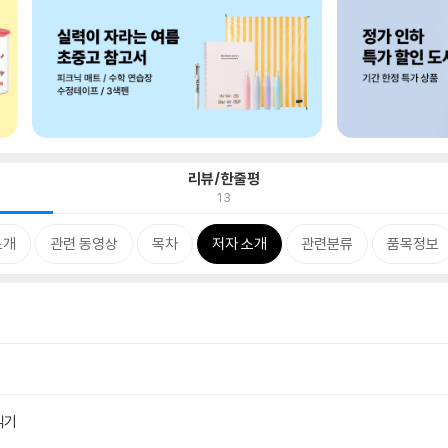
리뷰/한줄평
13
소개
관련 동영상
목차
저자 소개
관련분류
품목정보
읽기