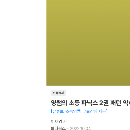
소득공제
영쌤의 초등 파닉스 2권 패턴 
유튜브 ‘초등영쌤’ 무료강의 제공
이재영
저
쏠티북스
2022.10.04.