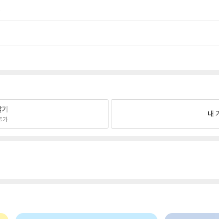
.
팔기
내 
불가