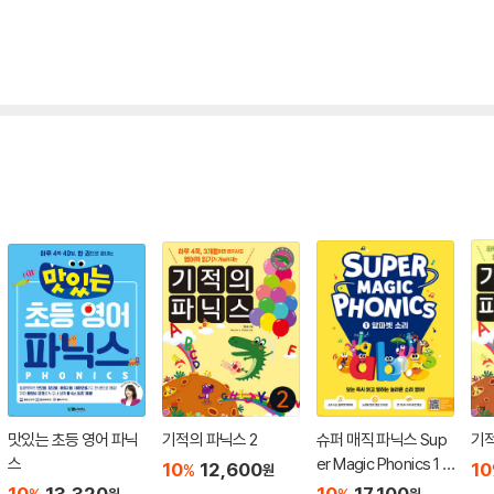
맛있는 초등 영어 파닉
기적의 파닉스 2
슈퍼 매직 파닉스 Sup
기적
스
er Magic Phonics 1 :
10
12,600
10
%
원
알파벳 소리
10
13,320
10
17,100
원
원