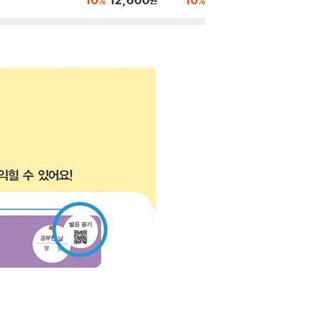
%
%
%