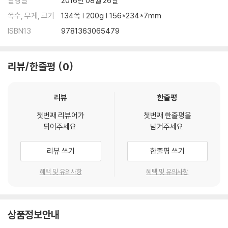
발행일
2016년 08월 26일
쪽수, 무게, 크기
134쪽 | 200g | 156*234*7mm
ISBN13
9781363065479
리뷰/한줄평
0
리뷰
한줄평
첫번째 리뷰어가
첫번째 한줄평을
되어주세요.
남겨주세요.
리뷰 쓰기
한줄평 쓰기
혜택 및 유의사항
혜택 및 유의사항
상품정보안내