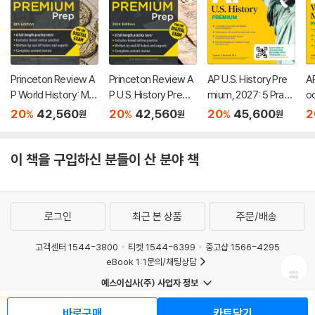
Princeton Review A
Princeton Review A
AP U.S. History Pre
AP
P World History: Mo
P U.S. History Premi
mium, 2027: 5 Practi
o
dern Premium Prep,
um Prep, 26th Editio
ce Tests + Compre
7:
20
42,560
20
42,560
20
45,600
2
%
%
%
원
원
원
8th Edition: 6 Practic
n: 6 Practice Tests
hensive Review + O
Pr
e Tests + Digital Pra
+ Digital Practice On
nline Practice
m
ctice Online + Cont
line + Content Revie
w 
이 책을 구입하신 분들이 산 분야 책
ent Review
w
로그인
최근 본 상품
주문/배송
고객센터 1544-3800
티켓 1544-6399
중고샵 1566-4295
eBook 1:1문의/채팅상담
예스이십사(주) 사업자 정보
이용약관
개인정보처리방침
청소년보호정책
바로구매
카트담기