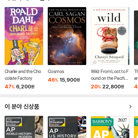
Charlie and the Cho
Cosmos
Wild: From Lost to F
Th
colate Factory
ound on the Pacific
an : 2013 뉴베
46
15,900
%
원
Crest Trail
작
47
6,200
20
22,800
4
%
%
원
원
이 분야 신상품