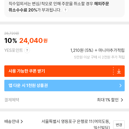
직수입외서는 변심/착오로 인해 주문을 취소할 경우
해외주문
취소수수료 20%
가 부과됩니다.
26,720
원
10
24,040
YES포인트
1,210원 (5%)
마니아추가적립
5만원 이상 구매 시 2천원 추가 적립
사용 가능한 쿠폰 받기
앱 다운 시 1천원 상품권
결제혜택
최대 1% 할인
배송안내
서울특별시 영등포구 은행로 11(여의도동,
변경
일신빌딩)