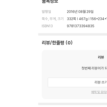
품목정보
발행일
2016년 08월 29일
쪽수, 무게, 크기
332쪽 | 467g | 156*234
ISBN13
9781373394835
리뷰/한줄평
0
리뷰
첫번째 리뷰어가 
리뷰 쓰
혜택 및 유의