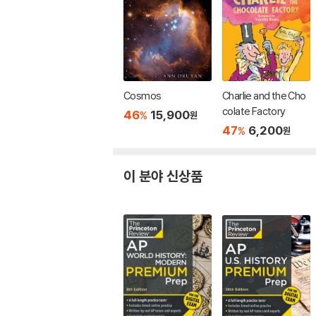
Cosmos
Charlie and the Cho
colate Factory
46
15,900
%
원
47
6,200
%
원
이 분야 신상품