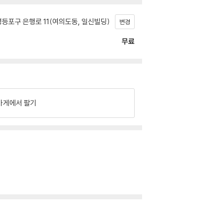
등포구 은행로 11(여의도동, 일신빌딩)
변경
무료
가게에서 팔기