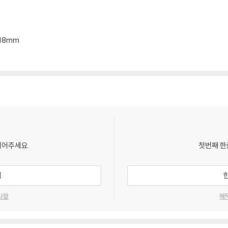
*18mm
되어주세요.
첫번째 한
기
사항
혜