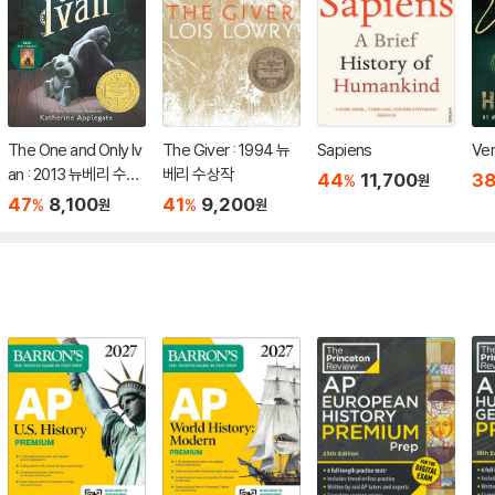
The One and Only Iv
The Giver : 1994 뉴
Sapiens
Ver
an : 2013 뉴베리 수상
베리 수상작
44
11,700
3
%
원
작
47
8,100
41
9,200
%
%
원
원