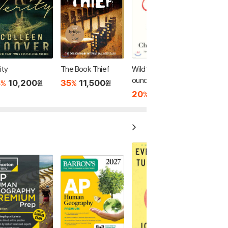
ity
The Book Thief
Wild: From Lost to F
ound on the Pacific
8
10,200
35
11,500
%
%
원
원
Crest Trail
20
20,800
%
원