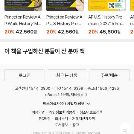
Princeton Review A
Princeton Review A
AP U.S. History Pre
AP
P World History: Mo
P U.S. History Premi
mium, 2027: 5 Practi
o
dern Premium Prep,
um Prep, 26th Editio
ce Tests + Compre
7:
20
42,560
20
42,560
20
45,600
2
%
%
%
원
원
원
8th Edition: 6 Practic
n: 6 Practice Tests
hensive Review + O
Pr
e Tests + Digital Pra
+ Digital Practice On
nline Practice
m
ctice Online + Cont
line + Content Revie
w 
이 책을 구입하신 분들이 산 분야 책
ent Review
w
로그인
최근 본 상품
주문/배송
고객센터 1544-3800
티켓 1544-6399
중고샵 1566-4295
eBook 1:1문의/채팅상담
예스이십사(주) 사업자 정보
이용약관
개인정보처리방침
청소년보호정책
PC버전
회사소개
거래처관계자께
도서홍보
광고
Copyright © YES24 Corp. All Rights Reserved.