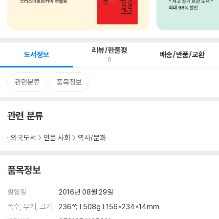
리뷰/한줄평
도서정보
배송/반품/교환
0
관련분류
품목정보
관련 분류
외국도서
인문 사회
역사/문화
품목정보
발행일
2016년 08월 29일
쪽수, 무게, 크기
236쪽 | 508g | 156*234*14mm