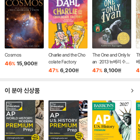
Cosmos
Charlie and the Cho
The One and Only Iv
Th
colate Factory
an : 2013 뉴베리 수상
베
46
15,900
%
원
작
47
6,200
47
8,100
4
%
%
원
원
이 분야 신상품