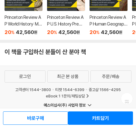
Princeton Review A
Princeton Review A
Princeton Review A
P
P World History: Mo
P U.S. History Premi
P Human Geograph
P
dern Premium Prep,
um Prep, 26th Editio
y Premium Prep, 18t
P
20
42,560
20
42,560
20
42,560
2
%
%
%
원
원
원
8th Edition: 6 Practic
n: 6 Practice Tests
h Edition: 6 Practice
Ed
e Tests + Digital Pra
+ Digital Practice On
Tests + Digital Prac
es
ctice Online + Cont
line + Content Revie
tice Online + Conte
c
이 책을 구입하신 분들이 산 분야 책
ent Review
w
nt Review
R
로그인
최근 본 상품
주문/배송
고객센터 1544-3800
티켓 1544-6399
중고샵 1566-4295
eBook 1:1문의/채팅상담
예스이십사(주) 사업자 정보
이용약관
개인정보처리방침
청소년보호정책
바로구매
카트담기
PC버전
회사소개
거래처관계자께
도서홍보
광고
Copyright © YES24 Corp. All Rights Reserved.