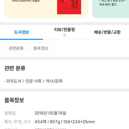
리뷰/한줄평
도서정보
배송/반품/교환
0
관련분류
품목정보
관련 분류
외국도서
인문 사회
역사/문화
품목정보
발행일
2016년 05월 19일
쪽수, 무게, 크기
454쪽 | 807g | 156*234*25mm