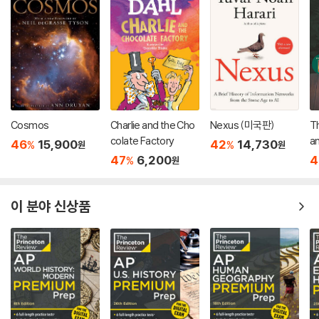
Cosmos
Charlie and the Cho
Nexus (미국판)
Th
colate Factory
an : 2013 뉴베
46
15,900
42
14,730
%
%
원
원
작
47
6,200
4
%
원
이 분야 신상품