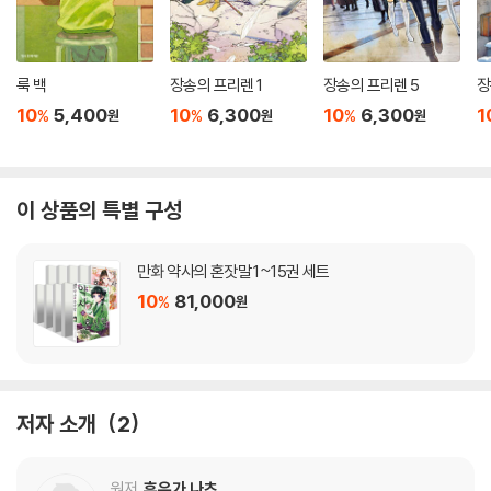
룩 백
장송의 프리렌 1
장송의 프리렌 5
장
10
5,400
10
6,300
10
6,300
1
%
%
%
원
원
원
이 상품의 특별 구성
만화 약사의 혼잣말 1~15권 세트
10
81,000
%
원
저자 소개
2
원저
휴우가 나츠