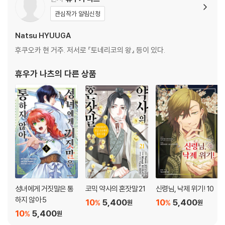
관심작가 알림신청
Natsu HYUUGA
후쿠오카 현 거주. 저서로 『토네리코의 왕』 등이 있다.
휴우가 나츠
의 다른 상품
성녀에게 거짓말은 통
코믹 약사의 혼잣말 21
신령님, 낙제 위기! 10
하지 않아 5
10
5,400
10
5,400
%
%
원
원
10
5,400
%
원