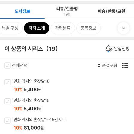
리뷰/한줄평
도서정보
배송/반품/교환
199
특별 구성
저자 소개
관련분류
품목정보
이 상품의 시리즈
19
알림신청
전체선택
품절포함
만화 약사의 혼잣말 16
10
5,400
%
원
만화 약사의 혼잣말 15
10
5,400
%
원
만화 약사의 혼잣말 1~15권 세트
10
81,000
%
원