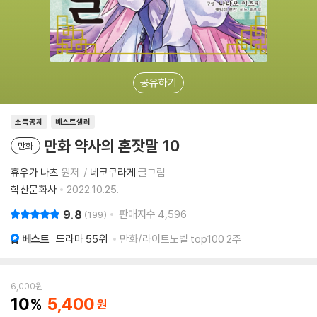
공유하기
소득공제
베스트셀러
만화 약사의 혼잣말 10
만화
휴우가 나츠
원저
네코쿠라게
글그림
학산문화사
2022.10.25.
9.8
판매지수
4,596
199
베스트
드라마
55위
만화/라이트노벨 top100 2주
6,000
원
10
5,400