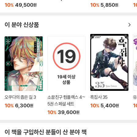
10
49,500
10
5,850
1
%
%
원
원
이 분야 신상품
오쿠다의 좁은 길 3
소꿉친구 컴플렉스 4~
흑집사 35
유
5권 스페셜 세트
10
6,300
10
5,400
1
%
%
원
원
10
39,600
%
원
이 책을 구입하신 분들이 산 분야 책