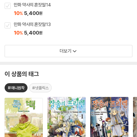
만화 약사의 혼잣말 14
10
5,400
%
원
만화 약사의 혼잣말 13
10
5,400
%
원
더보기
이 상품의 태그
#애니원작
#넷플릭스