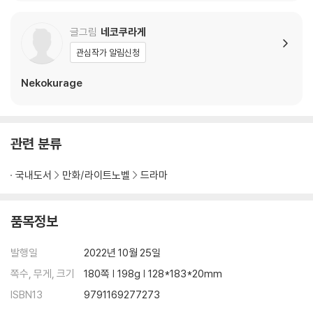
글그림
네코쿠라게
관심작가 알림신청
Nekokurage
관련 분류
국내도서
만화/라이트노벨
드라마
품목정보
발행일
2022년 10월 25일
쪽수, 무게, 크기
180쪽 | 198g | 128*183*20mm
ISBN13
9791169277273