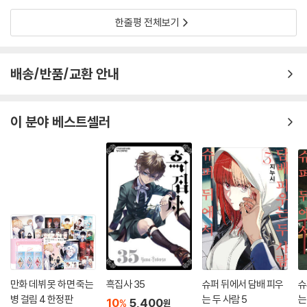
한줄평 전체보기
배송/반품/교환 안내
이 분야 베스트셀러
만화 데뷔 못 하면 죽는
흑집사 35
슈퍼 뒤에서 담배 피우
슈
병 걸림 4 한정판
는 두 사람 5
는
10
5,400
%
원