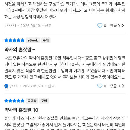
사건을 파헤치고 해결하는 구성'가슴 크기가... 아니 그릇의 크기가 너무 달
라.'10권에서 가장 웃겼던 마오마오의 대사그리고 이어지는 황제와 함께
하는 사당 탐험까지역시 재밌다
s****1
2026.06.19.
신고
0
댓글
0
eBook
구매
약사의 혼잣말~
나츠 후유가의 약사의 혼잣말 10권 리뷰입니다~ 평도 좋고 상위권에 랭크
되어 있는 작품으로 한권한권 구매하다 10권까지 구매하게 되었네요~ 완
결되지 않은 작품이라 한권한권 구입하며 아껴 읽고 있습니다~ 만화책 버
전도 두 가지나 있고 애니도 있어서 골라보는 재미가 있는 작품이에요~ 완
결되면 차근차근 정독해서 읽어보려 합니다~ 그때까지 열심히 구매해볼
y***i
2026.05.20.
신고
0
댓글
0
게요~ ^^
종이책
구매
약사의 혼잣말 10
휴우가 나츠 작가의 원작 소설을 만화로 펴낸 네코쿠라게 작가의 작품 약
사의 혼잣말. 그림체가 좋아서 먼저 들여다보는 학산문화사 버전의 책인데