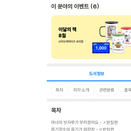
이 분야의 이벤트
6
도서정보
목차
저자 소개
관련분류
품
목차
마녀의 빗자루가 부러졌어요 - ㅅ받침편
옹기장수의 옹기가 와장창 - ㅇ받침편