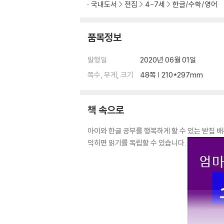
국내도서
전집
4-7세
한글/수학/영어
품목정보
발행일
2020년 06월 01일
쪽수, 무게, 크기
48쪽 | 210*297mm
책 속으로
아이와 한글 공부를 행복하게 할 수 있는 받침
익히면 읽기를 독립할 수 있습니다.