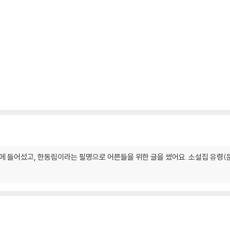
길에 들어섰고, 한동림이라는 필명으로 어른들을 위한 글을 썼어요. 소설집 유령(