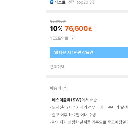
베스트
전집 top20 3주
85,000
원
10
76,500
YES포인트
앱 다운 시 1천원 상품권
결제혜택
배송비
에스더블유(SW)
에서 배송
도서산간/제주지역의 경우 추가 배송비가 발생
출고 이후 1~2일 이내 수령
판매자가 설정한 날짜를 기준으로 출고예정일 