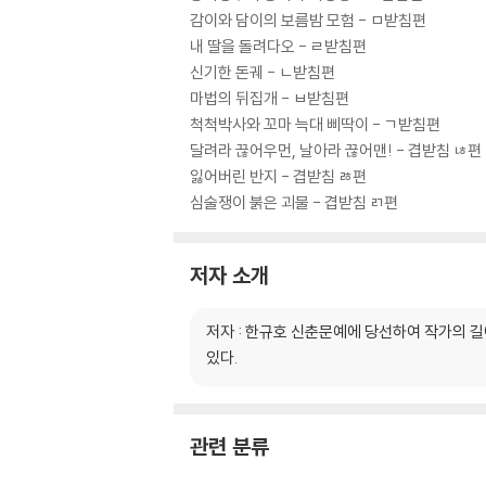
감이와 담이의 보름밤 모험 - ㅁ받침편
내 딸을 돌려다오 - ㄹ받침편
신기한 돈궤 - ㄴ받침편
마법의 뒤집개 - ㅂ받침편
척척박사와 꼬마 늑대 삐딱이 - ㄱ받침편
달려라 끊어우먼, 날아라 끊어맨! - 겹받침 ㄶ편
잃어버린 반지 - 겹받침 ㅀ편
심술쟁이 붉은 괴물 - 겹받침 ㄺ편
저자 소개
저자 : 한규호 신춘문예에 당선하여 작가의 
있다.
관련 분류