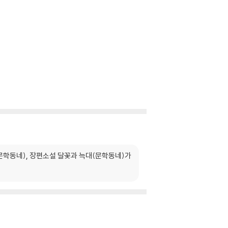
문학동네), 장편소설 달꽃과 늑대(문학동네)가