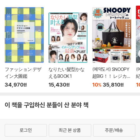
ファッション.デザ
なりたい髮型かな
(예약도서) SNOOPY
(
イン大圖鑑
えるBOOK 1
超BIG！！ レジカゴ
紀
サイズのト?トバッ
わ
34,970
15,430
10
35,810
1
%
원
원
원
グ BOOK
이 책을 구입하신 분들이 산 분야 책
로그인
최근 본 상품
주문/배송