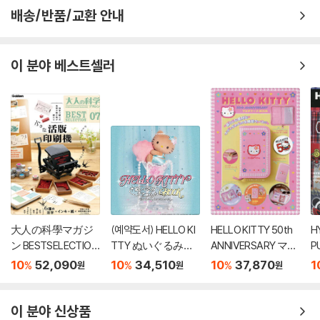
배송/반품/교환 안내
이 분야 베스트셀러
大人の科學マガジ
(예약도서) HELLO KI
HELLO KITTY 50th
H
ン BESTSELECTION
TTY ぬいぐるみチ
ANNIVERSARY マル
P
07 小さな活版印刷
ャ-ムBOOK shell pe
チケ-スBOOK
A
10
52,090
10
34,510
10
37,870
1
%
%
%
원
원
원
機
arl ver.
이 분야 신상품