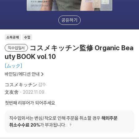
공유하기
소득공제
수입
コスメキッチン監修 Organic Bea
직수입일서
uty BOOK vol.10
ムック
바인딩/에디션 안내
コスメキッチン
감수
文友舍
2022.11.09.
첫번째 리뷰어가 되어주세요
직수입외서는 변심/착오로 인해 주문을 취소할 경우
해외주문
취소수수료 20%
가 부과됩니다.