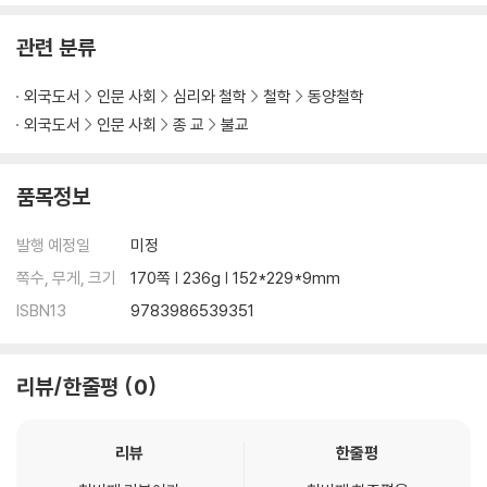
관련 분류
외국도서
인문 사회
심리와 철학
철학
동양철학
외국도서
인문 사회
종 교
불교
품목정보
발행 예정일
미정
쪽수, 무게, 크기
170쪽 | 236g | 152*229*9mm
ISBN13
9783986539351
리뷰/한줄평
0
리뷰
한줄평