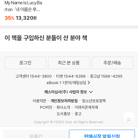
My Name Is Lucy Ba
rton : '내 이름은 루시
바턴' 원서
35
13,320
%
원
이 책을 구입하신 분들이 산 분야 책
로그인
최근 본 상품
주문/배송
고객센터 1544-3800
티켓 1544-6399
중고샵 1566-4295
eBook 1:1문의/채팅상담
예스이십사(주) 사업자 정보
이용약관
개인정보처리방침
청소년보호정책
PC버전
회사소개
거래처관계자께
도서홍보
광고
Copyright © YES24 Corp. All Rights Reserved.
MATOM15
미출간
판매시작 알림신청