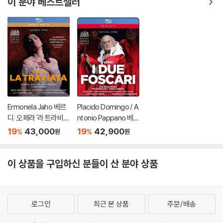
이 분야 베스트셀러
Ermonela Jaho 베르
Placido Domingo / A
디: 오페라 '라 트라비아
ntonio Pappano 베르
타' (Verdi: La Traviat
디: 포스카리 가문의 두
19
43,000
19
42,900
%
%
원
원
a)
사람 (Verdi: I Due Fos
cari) 플라시도 도밍고
이 상품을 구입하신 분들이 산 분야 상품
로그인
최근 본 상품
주문/배송