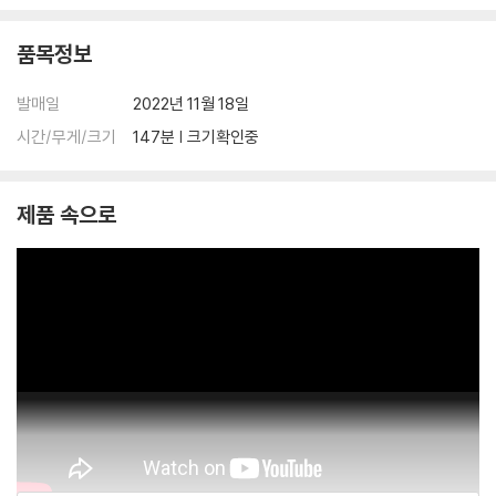
품목정보
발매일
2022년 11월 18일
시간/무게/크기
147분 | 크기확인중
제품 속으로