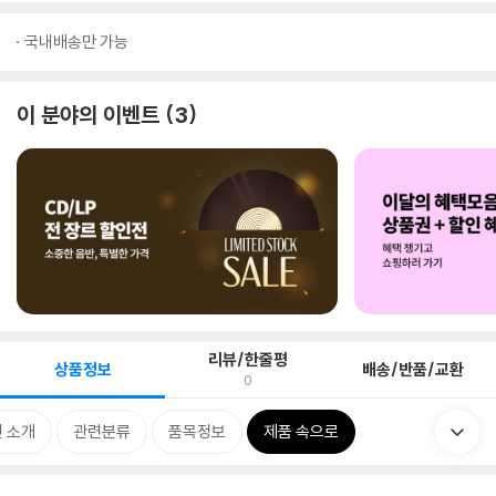
국내배송만 가능
이 분야의 이벤트
3
리뷰/한줄평
상품정보
배송/반품/교환
0
 소개
관련분류
품목정보
제품 속으로