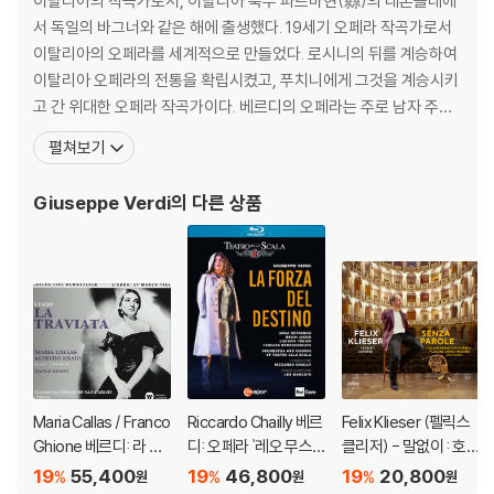
로 꼽히기도 한다. 초연되자마자 굉장한 성공을 거두었는데 리골레토, 질
이탈리아의 작곡가로서, 이탈리아 북부 파르마현(縣)의 레론콜레에
다, 만토바 공작 역에 골고루 매력적인 아리아와 이중창, 사중창이 안배되
서 독일의 바그너와 같은 해에 출생했다. 19세기 오페라 작곡가로서
어 있다.
이탈리아의 오페라를 세계적으로 만들었다. 로시니의 뒤를 계승하여
이탈리아 오페라의 전통을 확립시켰고, 푸치니에게 그것을 계승시키
- 리제트 오로페사는 성악계의 떠오르는 스타인 동시에 잘 알려진 채식주
고 간 위대한 오페라 작곡가이다. 베르디의 오페라는 주로 남자 주인
의자요, 마라톤을 뛰는 육상 매니아이기도 하다. 날씬함을 유지하기 위한
공을 중심으로 전개되는데, 그의 오페라는 힘차고 당당한 극적 성격
펼쳐보기
선택이며 그 덕분에 슬림한 몸매를 지닌 미녀 소프라노로 인기가 높다. 레
을 지니고 있다. 말년에는 비극적인 작품을 많이 써냈고 '팔스타프'와
퍼토리의 범위도 넓은 편이어서 바로크부터 현대까지, 이탈리아 오페라는
같은 희가극을 만들어 내는 정력적인 창작력을 가지고 있습니다. 오
Giuseppe Verdi
의 다른 상품
물론 독일과 프랑스 오페라를 아우른다. 루이지애나에서 쿠바 이민자 부부
페라 이외의 작품으로는 '레퀴엠', '현악사중주곡' 등이 널리
의 딸로 태어난 오로페사는 스페인어를 말하며 성장했고, 2019년에는 스
페인 시민권까지 취득했다. 로열 오페라의 이 공연에 대해 가디언지는 ‘겨
룰 상대가 없는 질다’라고 호평했다.
- 타이틀 롤을 부른 카를로스 알바레스(1966-)는 스페인을 대표하는 베
르디 바리톤이다. 2000년대에 한창 전성기를 구가하다가 (아마도 건강
문제로) 한동안 활동이 뜸했지만 다시 예전의 기량을 회복했다. 인기 아리
Maria Callas / Franco
Riccardo Chailly 베르
Felix Klieser (펠릭스
아를 세 곡이나 부르는 만토바 공작 역의 리파리트 아베티시안(1990-)는
Ghione 베르디: 라 트
디: 오페라 `레오 무스
클리저) - 말없이 : 호른
아르메니아 출신의 젊은 테너로 19세기 이탈리아 오페라에서 두각을 나타
라비아타 - 마리아 칼
카토` (Verdi: Opera `
으로 연주하는 이탈리
19
55,400
19
46,800
19
20,800
내고 있다.
%
%
%
원
원
원