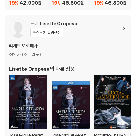
(Mozart: Die Zauber
와 멜리장드' (Debuss
en: Billy Budd)
19
42,900
19
46,800
19
46,800
%
%
%
원
원
원
에 의한 교환/반품은 불가합니다.
flote)
y: Pelleas et Melisan
5) 아웃케이스/구성품/포장 상태 불량에 의한 교환/반품 신청시 불량 확
de)
인을 위해 개봉 시의 동영상을 요청할 수 있으며, 동영상이 없는 경우 교
노래
Lisette Oropesa
환/반품이 제한될 수 있습니다.
관심작가 알림신청
※ 디스크 재생 불량
리세트 오로페사
1) 기기 문제로 인해 발생하는 재생 불량 현상에 대해서는 반품/교환이 불
성악가 (소프라노)
가하니 최신 소프트웨어로 업데이트된 DVD/BD 전용 기기에서 재생하실
것을 권유해 드립니다.
Lisette Oropesa
의 다른 상품
2) 정전기와 먼지로 인해 재생이 원활하지 않은 경우가 있습니다. 디스크
를 마른 천으로 닦으시거나, DVD 클리너 등 전용 제품을 이용하면 대부분
해결됩니다.
3) 일부 PC 연결형 ODD의 경우 호환 상의 문제로 정상적인 디스크도 재
생이 불가능한 경우가 있습니다. 독립형 전용 플레이어 사용을 권장드리
며, ODD 사용으로 인한 재생 불량의 경우 교환 시에도 동일한 오류가 발
생할 수 있음을 알려드립니다.
※ 디스크 외관 불량
Jose Miguel Perez-
Jose Miguel Perez-
Riccardo Chailly 도니
디스크에 미세한 잔 흠집이 남아있거나 인쇄 면이 깨끗하지 않은 경우가