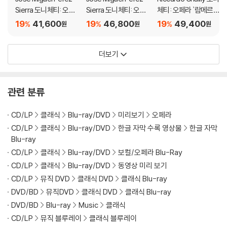
Sierra 도니체티: 오페
Sierra 도니체티: 오페
체티: 오페라 `람메르모
있으며, 상품의 불량이 아닙니다. 단, 재생에 이상이 있는 경우에는 불량으
라 `마리아 스투아르다`
라 `마리아 스투아르다`
르의 루치아` (Donizet
19
41,600
19
46,800
19
49,400
%
%
%
로 인한 반품/교환이 가능합니다.
원
원
원
(Donizetti: Opera `M
(Donizetti: Opera `M
ti: Opera `Lucia Di La
aria Stuarda`)
aria Stuarda`)
mmermoor`)
※ 교환/반품 안내
더보기
1) 불량으로 인한 교환/반품 요청 시에는 불량 확인을 위해 개봉 시의 동영
상을 요청할 수 있으며, 동영상이 없는 경우 교환/반품이 제한될 수 있습니
다.
관련 분류
관련 사진과 동영상 및 재생 기기 모델명을 첨부하여 첨부하여 고객센터에
문의 바랍니다.
CD/LP
클래식
Blu-ray/DVD
미리보기
오페라
2) 사양 오인지, 오 구매, 변심 사유로의 반품은 제품 개봉 전에만 운임비
CD/LP
클래식
Blu-ray/DVD
한글 자막 수록 영상물
한글 자막
부담 후 처리 가능합니다.
Blu-ray
3) 스틸북 한정판, 초회 한정판의 경우 제작 수량이 한정되어 있고, 택배
CD/LP
클래식
Blu-ray/DVD
보컬/오페라 Blu-Ray
이동 과정에서의 손상이 발생하면, 재 판매가 어려우므로 신중한 구매 선
CD/LP
클래식
Blu-ray/DVD
동영상 미리 보기
택을 부탁드립니다.
CD/LP
뮤직 DVD
클래식 DVD
클래식 Blu-ray
4) 한정판 상품의 변심, 오구매로 인한 반품은 회송된 상품의 상태 확인 후
DVD/BD
뮤직DVD
클래식 DVD
클래식 Blu-ray
진행이 가능합니다. 택배 이동 중 파손이 발생하지 않도록 완충 포장을 부
DVD/BD
Blu-ray
Music
클래식
탁드립니다.
CD/LP
뮤직 블루레이
클래식 블루레이