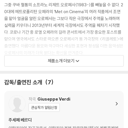
그중 쿠바 혈통의 소프라노 리제트 오로페사(1983-)를 빼놓을 수 없다. 2
0대에 메트로폴리탄 오페라의 ‘Met on Cinema'의 여러 작품에서 조연
을 맡아 얼굴을 알린 오로페사는 그보다 작은 극장에서 주역을 노래하며
실력을 키우더니 2013년부터 세계적 극장에서도 주역을 꿰차기 시작했
다. 코로나 기간 중 로열 오페라의 갈라 콘서트에서 가장 중요한 포스트를
맡으며 영국에서도 스타로 떠오른 오로페사가 동 가극장의 <리골레토>에
출연했다. 아름다운 용모와 악구마다 세심한 표현과 정성을 더한 음악성은
오로페사의 미래가 더욱 밝다는 확신을 안겨준다.
제품소개 더보기
[보조자료]
감독/출연진 소개
7
- <리골레토>는 베르디에 있어서 초기에서 중기로 넘어가는 시기인 185
0년 초반의 황금기에 <일 트로바토레>, <리골레토>와 더불어 삼대 인기
작곡
Giuseppe Verdi
작으로 꼽힌다. 16세기 프랑스 궁전을 배경으로 한 빅토르 위고의 희곡 <
환락의 왕>이 원작이지만 검열 문제로 이탈리아 만토바의 공작 궁전으로
관심작가 알림신청
바꾸었다. 바리톤이 타이틀 롤이라는 점에서 <포스카리 가문의 두 남자>,
주세페 베르디
<시몬 보카네그라> 등과 함께 ‘아버지의 슬픔’을 다룬 베르디의 대표작으