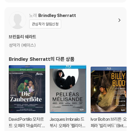
라스, 프랑코 기오네 /
La Forza Del Destino
아 아리아 (Senza Par
(Verdi: La Traviata)
`)
ole : Italian Arias for
DVD/ Blu-ray 구매시 참고 사항 안내드립니다.
[SACD]
Horn by Puccini, Ver
노래
Brindley Sherratt
di, Rossini and other
※ 4K블루레이, 3D 블루레이 재생 관련 안내
관심작가 알림신청
s)
1) 4K UHD 디스크는 대용량의 데이터 전송이 필요하므로 4K전용 플레
브린들리 쉐라트
이어를 사용하셔야 합니다. 더불어 플레이어 소프트웨어 최신 버전의 업데
이트, 대용량 케이블 사용이 필수입니다.
성악가 (베이스)
2) 3D 블루레이는 전용 플레이어와 3D 지원 TV를 통해서만 재생 가능합
니다.
Brindley Sherratt
의 다른 상품
※ 아웃케이스/구성품/포장 상태
1) 제작/배송 과정에서 경미한 아웃케이스 주름, 모서리 눌림 및 갈라짐이
발생할 수 있습니다. 반품을 원하실 경우 미개봉 상태로 문의 부탁드립니
다.
2) 스틸북 케이스 제작 과정에서 기포 혹은 경미한 인쇄 오류가 발생할 수
있습니다.
3) 렌티큘러 스틸북의 경우, 보호필름이 붙어 판매되기도 합니다. 보호필
David Portillo 모차르
Jacques Imbrailo 드
Ivor Bolton 브리튼: 오
름 손상에 의한 교환/반품은 불가합니다.
트: 오페라 '마술피리'
뷔시: 오페라 '펠리아스
페라 '빌리 버드' (Britt
4) 본품 보호를 위해 노란색의 카톤 박스로 재포장한 경우, 카톤박스 손상