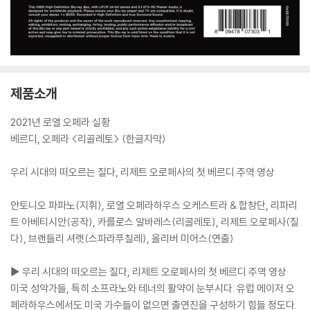
제품소개
2021년 로열 오페라 실황
베르디, 오페라 <리골레토> (한글자막)
우리 시대의 떠오르는 질다, 리제트 오로페사의 첫 베르디 주역 영상
안토니오 파파노(지휘), 로열 오페라하우스 오케스트라 & 합창단, 리파리
트 아베티시안(공작), 카를로스 알바레스(리골레토), 리제트 오로페사(질
다), 브랜들리 셔랫(스파라푸칠레), 올리버 미어스(연출)
▶ 우리 시대의 떠오르는 질다, 리제트 오로페사의 첫 베르디 주역 영상
미국 성악가들, 특히 소프라노와 테너의 활약이 눈부시다. 유럽 메이저 오
페라하우스에서도 미국 가수들이 없으면 출연진을 구성하기 힘들 정도다.