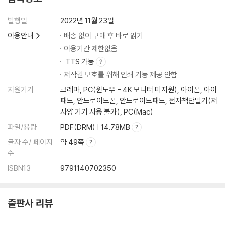
발행일
2022년 11월 23일
이용안내
배송 없이 구매 후 바로 읽기
이용기간 제한없음
TTS 가능
저작권 보호를 위해 인쇄 기능 제공 안함
지원기기
크레마, PC(윈도우 - 4K 모니터 미지원), 아이폰, 아이
패드, 안드로이드폰, 안드로이드패드, 전자책단말기(저
사양 기기 사용 불가), PC(Mac)
파일/용량
PDF(DRM) | 14.78MB
글자 수/ 페이지
약 49쪽
수
ISBN13
9791140702350
출판사 리뷰