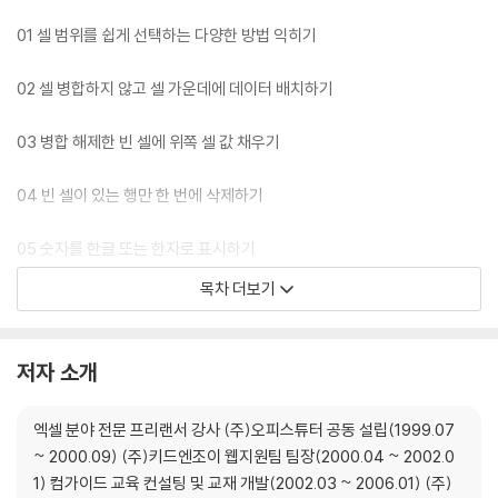
업무 현장을 그대로! 현장 밀착 실무 프로젝트를 담았다.
-> 실무에서 다루는 현장 프로젝트 예제를 저자의 영상 강의와 함께 직접
01 셀 범위를 쉽게 선택하는 다양한 방법 익히기
따라해 보면서, 업무에서 발생할 수 있는 다양한 오류 및 변수의 해결 방법
을 익혀봅니다.
02 셀 병합하지 않고 셀 가운데에 데이터 배치하기
03 병합 해제한 빈 셀에 위쪽 셀 값 채우기
04 빈 셀이 있는 행만 한 번에 삭제하기
05 숫자를 한글 또는 한자로 표시하기
목차 더보기
06 인쇄할 때 빈 페이지 인쇄하지 않기
07 최고 매출과 최소 매출 금액 구하기
저자 소개
08 점수별로 ‘합격’, ‘불합격’ 표시하기
엑셀 분야 전문 프리랜서 강사 (주)오피스튜터 공동 설립(1999.07
~ 2000.09) (주)키드엔조이 웹지원팀 팀장(2000.04 ~ 2002.0
09 시간 데이터의 원리 이해하기
1) 컴가이드 교육 컨설팅 및 교재 개발(2002.03 ~ 2006.01) (주)