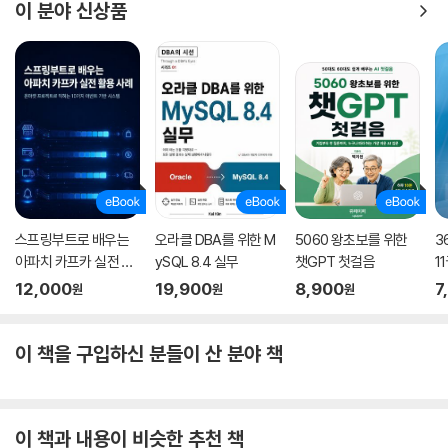
이 분야 신상품
스프링부트로 배우는
오라클 DBA를 위한 M
5060 왕초보를 위한
3
아파치 카프카 실전 활
ySQL 8.4 실무
챗GPT 첫걸음
1
용 사례
기
12,000
19,900
8,900
7
원
원
원
이 책을 구입하신 분들이 산 분야 책
이 책과 내용이 비슷한 추천 책