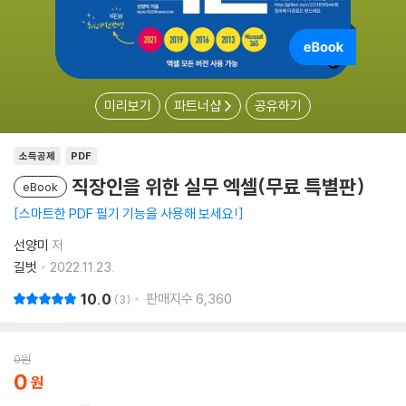
미리보기
파트너샵
공유하기
소득공제
PDF
직장인을 위한 실무 엑셀(무료 특별판)
eBook
스마트한 PDF 필기 기능을 사용해 보세요!
선양미
저
길벗
2022.11.23.
10.0
판매지수
6,360
3
0
원
0