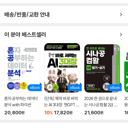
배송/반품/교환 안내
이 분야 베스트셀러
혼자 공부하는 데이터
[단독] 뚝딱 바로 써먹
2026 한 권으로 끝내
2
분석 with 파이썬
는 AI 3대장: 챗GPT ·
는 시나공 컴활 2급 필
용
제미나이 · 클로드
기+실기
문
20,800
10
17,820
21,600
1
%
원
원
원