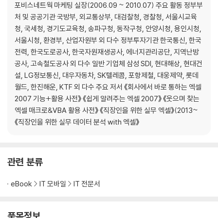
포비스네트웍 마케팅 실장(2006.09 ~ 2010.07) 주요 활동 정부부
10 근속연수에 대한 휴가일수 구하기
처 및 공공기관 국방부, 외교통상부, 대검찰청, 경찰청, 서울시교육
청, 국세청, 경기도교육청, 송파구청, 동작구청, 안양시청, 용인시청,
11 원하는 순서대로 지역 데이터 정렬하기
서울시청, 환경부, 산업자원부 외 다수 정부투자기관 한국통신, 한국
전력, 한국도로공사, 한국자원재생공사, 에너지관리공단, 지역난방
12 다른 시트에 조건에 만족하는 데이터 추출하기
공사, 고속철도공사 외 다수 일반 기업체 삼성 SDI, 현대해상, 현대건
설, LG정보통신, 대우자동차, SK텔레콤, 포항제철, 대웅제약, 롯데
13 피벗 테이블의 레이아웃과 디자인 변경하기
월드, 한진해운, KTF 외 다수 주요 저서 《회사에서 바로 통하는 엑셀
2007 기능+활용 사전》 《쉽게 알려주는 엑셀 2007》 《웃으며 찾는
14 시간 표시 막대로 2분기 데이터 필터링하기
엑셀 매크로&VBA 활용 사전》 《직장인을 위한 실무 엑셀》(2013~
《직장인을 위한 실무 데이터 분석 with 엑셀》
15 일일 접수 현황을 꺽은선형 차트로 표시하기
관련 분류
eBook
IT 모바일
IT 전문서
품목정보