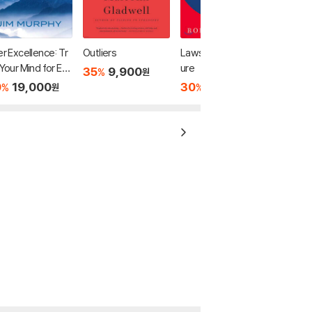
er Excellence: Tr
Outliers
Laws of Human Nat
 Your Mind for Ext
ure
35
9,900
%
원
rdinary Performa
0
19,000
30
19,530
%
%
원
원
 and the Best Po
ble Life