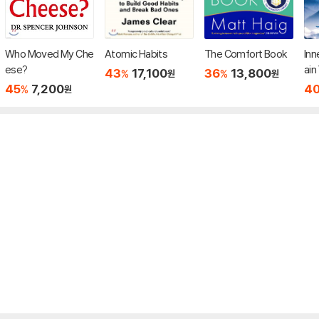
Who Moved My Che
Atomic Habits
The Comfort Book
Inn
ese?
ain
43
17,100
36
13,800
%
%
원
원
rao
45
7,200
4
%
원
nce
ssi