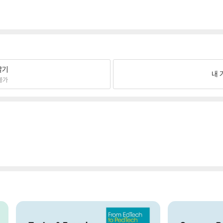
팔기
내 
불가