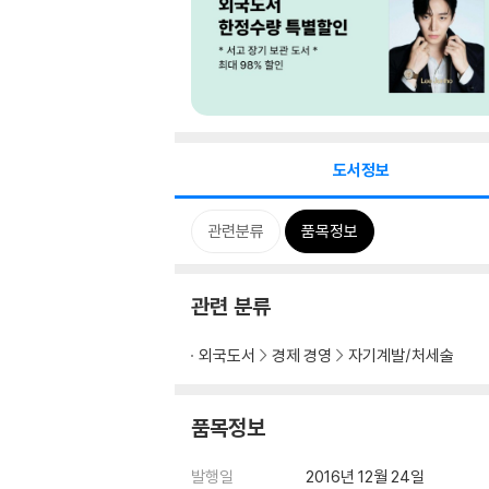
도서정보
관련분류
품목정보
관련 분류
외국도서
경제 경영
자기계발/처세술
품목정보
발행일
2016년 12월 24일