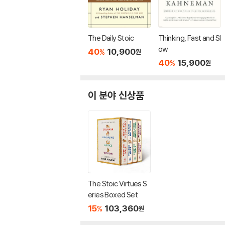
The Daily Stoic
Thinking, Fast and Sl
ow
40
10,900
%
원
40
15,900
%
원
이 분야 신상품
The Stoic Virtues S
eries Boxed Set
15
103,360
%
원