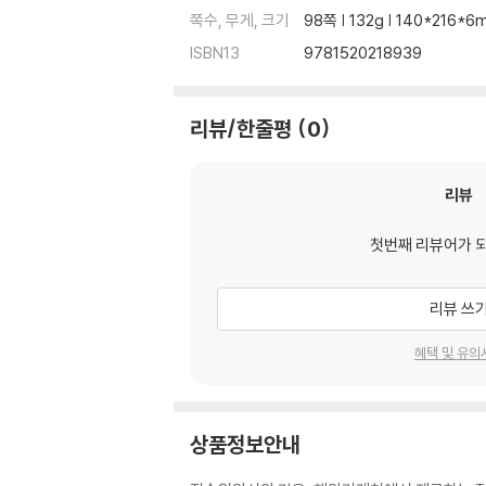
쪽수, 무게, 크기
98쪽 | 132g | 140*216*
ISBN13
9781520218939
리뷰/한줄평
0
리뷰
첫번째 리뷰어가 
리뷰 쓰
혜택 및 유의
상품정보안내