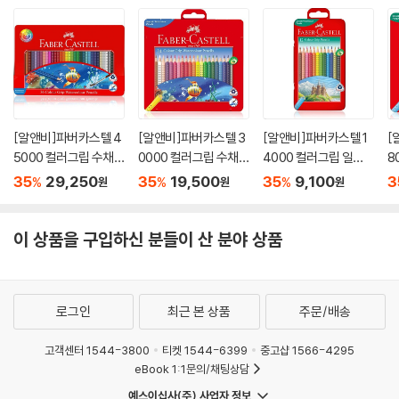
[알앤비]파버카스텔 4
[알앤비]파버카스텔 3
[알앤비]파버카스텔 1
[
5000 컬러그립 수채
0000 컬러그립 수채
4000 컬러그립 일반
8
색연필 36색 틴케이스
색연필 24색 틴케이스
유성색연필 12색 틴케
유
35
29,250
35
19,500
35
9,100
3
%
%
%
원
원
원
116247
116246
이스 116255
이
이 상품을 구입하신 분들이 산 분야 상품
로그인
최근 본 상품
주문/배송
고객센터 1544-3800
티켓 1544-6399
중고샵 1566-4295
eBook 1:1문의/채팅상담
예스이십사(주) 사업자 정보