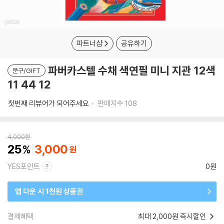
파트너샵
공유하기
파버카스텔 수채 색연필 미니 지관 12색
문구/GIFT
11 44 12
첫번째 리뷰어가 되어주세요
판매지수
108
4,000
원
25
3,000
YES포인트
0원
앱 다운 시 1천원 상품권
결제혜택
최대 2,000원 즉시할인