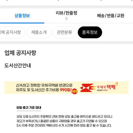
리뷰/한줄평
상품정보
배송/반품/교환
0
업체 공지사항
제품소개
관련분류
품목정보
업체 공지사항
도서산간안내