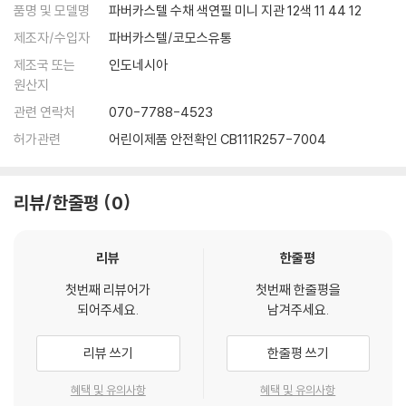
품명 및 모델명
파버카스텔 수채 색연필 미니 지관 12색 11 44 12
제조자/수입자
파버카스텔/코모스유통
제조국 또는
인도네시아
원산지
관련 연락처
070-7788-4523
허가관련
어린이제품 안전확인 CB111R257-7004
리뷰/한줄평
0
리뷰
한줄평
첫번째 리뷰어가
첫번째 한줄평을
되어주세요.
남겨주세요.
리뷰 쓰기
한줄평 쓰기
혜택 및 유의사항
혜택 및 유의사항