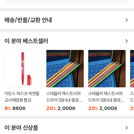
배송/반품/교환 안내
이 분야 베스트셀러
아모스 파스넷 색연필
스테들러 텍스트서퍼
스테들러 텍스트서퍼
스
교사채점용 빨강
드라이 128 64 형광색
드라이 128 64 형광색
드
연필
연필
연
8
860
20
2,000
20
2,000
2
%
%
%
원
원
원
이 분야 신상품