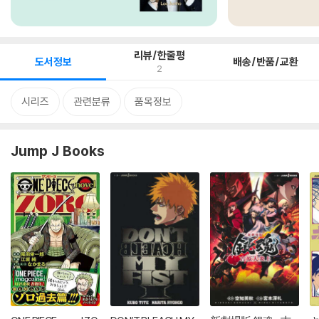
리뷰/한줄평
도서정보
배송/반품/교환
2
시리즈
관련분류
품목정보
Jump J Books