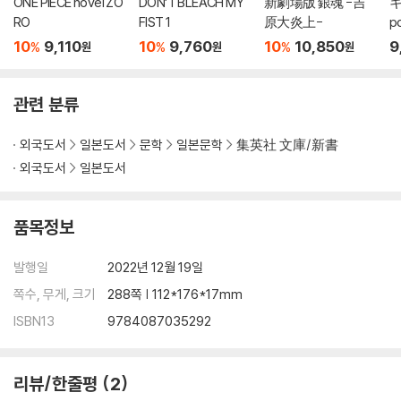
ONE PIECE novel ZO
DON’T BLEACH MY
新劇場版 銀魂 -吉
キ
RO
FIST 1
原大炎上-
p
10
9,110
10
9,760
10
10,850
9
%
%
%
원
원
원
관련 분류
외국도서
일본도서
문학
일본문학
集英社 文庫/新書
외국도서
일본도서
품목정보
발행일
2022년 12월 19일
쪽수, 무게, 크기
288쪽 | 112*176*17mm
ISBN13
9784087035292
리뷰/한줄평
2