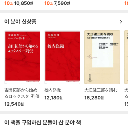
なるのか
10
10,850
10
7,590
1
%
%
원
원
이 분야 신상품
吉田拓郞から始め
校內盜撮
大江健三郞を讀む
るロックスタ-列傳
12,180
16,280
원
원
12,540
1
원
이 책을 구입하신 분들이 산 분야 책