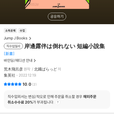
공유하기
소득공제
수입
Jump J Books
岸邊露伴は倒れない 短編小說集
직수입일서
新書
바인딩/에디션 안내
荒木飛呂彦
원작
北國ばらっど
저
集英社
2022.12.19.
10.0
2
직수입외서는 변심/착오로 인해 주문을 취소할 경우
해외주문
취소수수료 20%
가 부과됩니다.