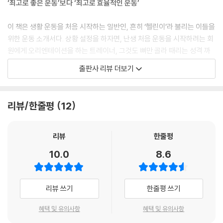
‘최고로 좋은 운동’보다 ‘최고로 효율적인 운동’
필요 열량 뽑는 법 | 얼마나 줄이거나 늘려 먹을까? | 그놈의 탄단지
뱃살은 양상도 다양해서, 누구는 윗배가, 누구는 아랫배가, 어떤 사람은 소
이 책은 생활 운동을 처음 시작하는 일반인, 흔히 ‘헬린이’라 불리는 이들을
위 ‘러브핸들’이라는 옆구리살만 튀어나온다. 윗배가 나오는 이유는 대개
7강 | 실제 밥상 짜보기
위한 운동 소개서다. 상황 설정을 하자면, 난생 처음 운동을 시작하려는 회
폭식이나 술, 의자에 앉아 거의 안 움직이는 나쁜 생활습관이다. 탄산음료
원에게 오리엔테이션을 하는 트레이너, 그것도 뼈만 골라 때리는 성격 까
같은 정제 가공된 과당, 설탕의 과잉 섭취를 문제로 보기도 한다. 당뇨나 당
뺄까, 유지할까, 찌울까?
칠한 트레이너가 쓴 글이라고 할 수 있겠다. 그렇다고 저자가 헬스장 사장
출판사 리뷰 더보기
뇨 전 단계처럼 혈당 관리를 못 해도 윗배가 잘 나온다. 양옆으로 툭 튀어나
누가 내 몸땡이 좀 줄여 주세요! | 몸무게는 정상인데 근육이 똥망 | 양아치
님이나 현장 트레이너는 아니다. 사회 운동인으로 시작했고 여전히 직업
온 옆구리와 등의 피하지방은 마치 냄비 손잡이 같아서 듣기 좋게 ‘러브핸
도 분노조절 잘 하게 만드는 몸
운동인은 아니지만 취미에 어마어마하게 몰입함으로써 헬스의 세계에 단
들’이라고들 한다. 이 부분은 체지방을 정상까지 빼고, 생활습관까지 고친
끼니 나눠 먹기
단히 발이 묶여버렸다. 27년간 여러 운동을 섭렵한 문어발 운동광의 경험
리뷰/한줄평
12
후에도 막판까지 남을 수 있어서 전문가에게도 난제다. 많이 찐 상태에서
몇 번으로 나눠 먹을까? | 운동 전후에는 뭘 먹지?
을 살려 베개나 때로는 호신용 무기(?)로도 사용 가능한 두께의 헬스 책을
다이어트를 한다면 옆구리와 등살은 마지막까지 버틸 악질이라고 어금니
뭘 먹어서 채우지?
4권이나 써버렸다. 운동에 밥줄을 대고 있지 않으니 운동 소비자의 입장에
꽉 깨물고 시작해야 한다.
정해진 음식만 먹기 | 영양소만 맞춰 먹기
서 맘껏 천기누설을 해온 덕에 입덕한 팬들이 많다.
리뷰
한줄평
--- 「2강 | 좀더 특별한 목표 잡기」 중에서
읽을거리 - 물이 만들어낸 웃픈 속설들
10.0
8.6
잠자기 직전에 식사하면 찐다? | 보디빌더들이 경기 직전 저염식을 먹는
독자들에게 이미 헬스 내공을 인정받은 저자 수피가 이번에는 헬스 초보들
처음 헬스장을 가면 그 시간대의 담당 트레이너가 등록을 받고 하루 이틀
이유? | 익혔더니 영양소가 늘었다고라?
을 위해 나섰다. 이번 책은 사회생활을 하는 일반인 초보자를 대상으로 유
오리엔테이션(겸 PT영업?)을 해줄 거다. 한마디로 랜덤인데, 운 나쁘면
산소운동과 근력운동에 무게를 두었다. 일반인 대상이라고 콕 집은 이유가
리뷰 쓰기
한줄평 쓰기
초짜 알바생을 만날 수도 있고, 운 좋으면 관장님이나 경력 수십 년 선수 출
읽느라 수고했다
있다. 온오프라인의 운동 자료들 대다수가 보디빌더, 직업 선수, 전업 인플
신을 만날 수도 있다. 첫날은 오리엔테이션 후 땡큐하고 쿨하게 끝내자. 첫
루언서나 소수의 상급 마니아 같은 넘사벽의 사람들을 대상으로 한다. 그
혜택 및 유의사항
혜택 및 유의사항
날부터 등록하면 호구 될 수 있다. 잘 모르니 트레이너를 고용하지만 너무
[뽀나스1] 일상적으로 먹는 식품들의 영양소
런데 레벨이 높아질수록 노력 대비 수확은 줄어든다. 이들은 완벽에 다다