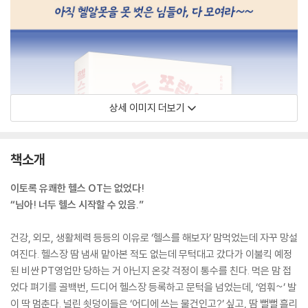
상세 이미지 더보기
책소개
이토록 유쾌한 헬스 OT는 없었다!
“님아! 너두 헬스 시작할 수 있음.”
건강, 외모, 생활체력 등등의 이유로 ‘헬스를 해보자’ 맘먹었는데 자꾸 망설
여진다. 헬스장 땀 냄새 맡아본 적도 없는데 무턱대고 갔다가 이불킥 예정
된 비싼 PT영업만 당하는 거 아닌지 온갖 걱정이 통수를 친다. 먹은 맘 접
었다 펴기를 골백번, 드디어 헬스장 등록하고 문턱을 넘었는데, ‘엄훠~’ 발
이 딱 멈춘다. 널린 쇳덩이들은 ‘어디에 쓰는 물건인고?’ 싶고, 땀 뻘뻘 흘리