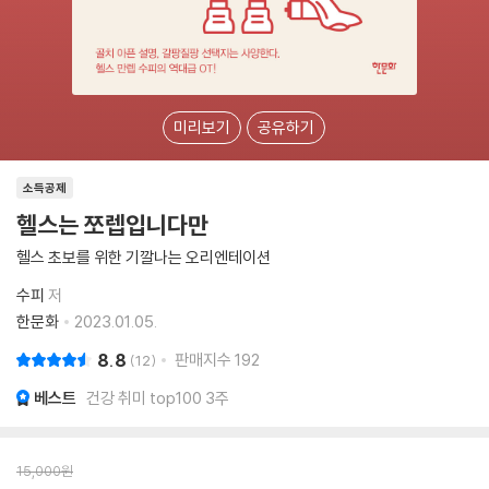
미리보기
공유하기
소득공제
헬스는 쪼렙입니다만
헬스 초보를 위한 기깔나는 오리엔테이션
수피
저
한문화
2023.01.05.
8.8
판매지수
192
12
베스트
건강 취미 top100 3주
15,000
원