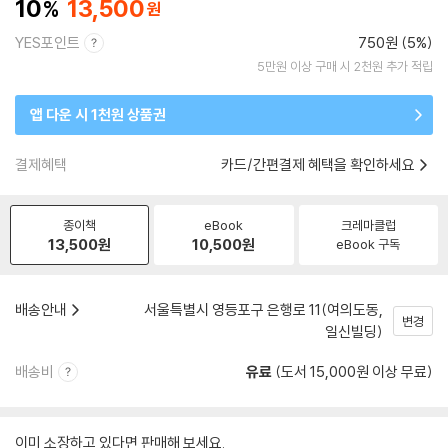
10
13,500
YES포인트
750원 (5%)
5만원 이상 구매 시 2천원 추가 적립
앱 다운 시 1천원 상품권
결제혜택
카드/간편결제 혜택을 확인하세요
종이책
eBook
크레마클럽
13,500
원
10,500
원
eBook 구독
배송안내
서울특별시 영등포구 은행로 11(여의도동,
변경
일신빌딩)
배송비
유료
(도서 15,000원 이상 무료)
이미 소장하고 있다면 판매해 보세요.