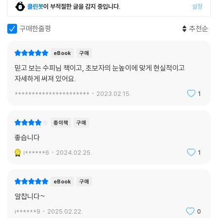
클린봇
이 부적절한 글을 감지 중입니다.
설정
장 문턱 넘기가 만만치 앖다.
유산소운동의 큰 목적은 결국 두 가지다. 심장, 폐, 혈관 같은 순환기를 단
구매한줄평
추천순
련하는 게 첫 번째다. 흔히 저질체력이라고 하면 여기에 문제가 있는 건데,
16년차 블로거이자 운동칼럼니스트로서 운동에 관한 각종 질문과 상담에
자동차로 치면 엔진이 비실비실한 상태다. 자동차와 다르게 사람은 운동을
충실히 답하며 독자들과 소통해온 저자는, 헬스 초보들의 이런 걱정과 고
하면 출력이 커지고 혈압, 혈당도 좋아진다. 의사 선생님께 ‘운동 안 하면
eBook
구매
민을 누구보다 잘 이해한다. 덕분에 이 책에서는 헬스 초보들이 할 법한 고
조만간 염라대왕 영접함’이라는 말을 들으면 걷기부터 시작하는 것도 그
믿고 보는 수피님 책이고, 초보자의 눈높이에 맞게 현실적이고
민과 걱정을 총망라할 수 있었다. 마른 건지 뚱뚱한 건지 내 몸뚱이 진상 파
때문이다. 하지만 머릿수를 따지면 ‘체지방 태우기’, 쉽게 말해 살빼기가 목
자세하게 써져 있어요.
악에서부터 복부비만, 어좁이, 처진 엉덩이, 빈약한 가슴 등 각자의 특별한
적인 사람이 더 많다. 어느 운동을 하든 에너지를 평소보다 더 태우지만, 시
목표 잡기, 헬스장&트레이너 고르기와 헬스장 진상 피하는 팁, 근력운동
**********************
2023.02.15.
1
간당으로 보면 유산소운동이 확실히 빨리 태운다. 대신 힘이 세어지거나
의 기초와 유산소운동의 기본, 무얼 얼마나 먹을지와 영양소 맞춰 먹기에
몸의 라인을 만드는 데는 유산소운동만으로는 역부족이다. 그러니 결국 근
더해 실제 밥상에 적용하기까지 그야말로 종합선물이다. 부록으로 일상식
력운동과 짝을 지을 수밖에 없다.
종이책
구매
칼로리표와 근력운동 일람표도 제공한다. 초보에게 너무 많은 정보를 제공
--- 「5강 | 애증의 유산소운동」 중에서
좋습니다
하는 것 아니냐고? 걱정은 접어두시라. 왕초보들 맞춤으로 구구절절 이론
설명은 빼고, 여러 선택지를 제시한 후 골라보란 방식도 빼고, 독자에게 팍
i******6
2024.02.25.
1
3대 영양소를 어떻게 분할할지 생각해 보자. 사실 시중의 이런저런 다이어
팍 꽂히도록 대놓고 방향을 제시하며 이끌어준다.
트 논쟁 대부분이 알고 보면 이 분할을 놓고 머리끄댕이 쥐고 싸우는 거다.
요즘은 유행이 한풀 꺾였지만 저탄고지(LCHF)나 팔레오 등도 있고, 그 정
eBook
구매
이 책을 읽었다면 헬스장을 향해 보무도 당당히 진격해도 좋다. 건투를 빈
반대 끝에 있는 생채식이나 고탄저지(HFLC) 어쩌고…. 하여간 무지하게
알찹니다~
다!
많다. 이렇게 ‘유행하는’ 다이어트들은 대개 극단적이다. 화끈하고 자극적
i******9
2025.02.22.
0
일수록 인기 끄는 건 다이어트도 매한가지인데, 삶 자체를 극단적으로 뜯