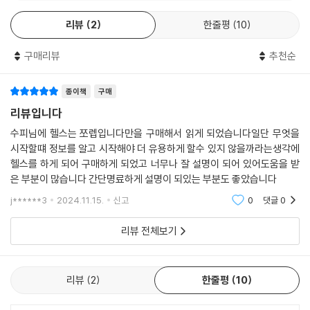
까맣게 몰라도 트레이너에게 끌려다니게 된다. 등록하고 며칠은 운동 공부
[뽀나스2] 근력운동에는 어떤 게 있을까?
르는 마지막 10%를 위해 효율 따위는 포기하기 때문이다.
도 하며 트레이너들이 다른 고객 가르치는 걸 눈팅하자. 오리엔테이션에서
리뷰
2
한줄평
10
는 능력 200% 발휘하다가 막상 계약하면 막장으로 가는 트레이너도 있다.
하지만 현생을 살아내야 하는 직장인과 학생들에게는 본업과 가족, 자기계
눈팅하다가 ‘저 트레이너닷!’ 싶으면 적당한 타이밍에 말을 걸거나 헬스장
구매리뷰
추천순
발이 더 중요하지 않은가. 본업과 일상에 충실하느라 금쪽같은 시간을 내
블로그, 인스타 메시지 등을 통해 시간대가 맞는지 물어보자.
는 이들에게는 ‘최고로 좋은 운동’보다는 ‘최고로 효율적인 운동’이 필요하
--- 「3강 | 첫 출석」 중에서
다. 이에 저자는 직업 운동인과 사회 운동인의 운동은 당연히 달라야 한다
종이책
구매
며, 완벽에 올인한 10%의 운동 말고 손만 뻗으면 쉽게 따먹을 수 있는 9
리뷰입니다
어떤 운동을 하든 몸은 좋아진다. 근육도, 지구력도 다 좋아진다. 자전거를
0%로도 건강과 체력, 남들 앞에서 뽐낼 수준의 몸을 갖기에는 부족함이 없
수피님에 헬스는 쪼렙입니다만을 구매해서 읽게 되었습니다일단 무엇을
타든, 달리기를 하든, 바벨을 들든 어쨌든 좋아진다. 그 중 ‘오직 근육만을
다고 한다.
시작할떄 정보를 알고 시작해야 더 유용하게 할수 있지 않을까라는생각에
위해’ 올인한 운동을 근력운동이라고 한다. 쉽게 말해 힘 쓰는 운동이다. 힘
헬스를 하게 되어 구매하게 되었고 너무나 잘 설명이 되어 있어도움을 받
많이 쓰고, 막판에 더는 못 들 만큼 기진맥진해서 그만두면 잘한 근력운동
초보들의 고민과 선택장애를 싹 날려주는
은 부분이 많습니다 간단명료하게 설명이 되있는 부분도 좋았습니다
이다. 질질 늘어지며 대충 끝내면 망한 근력운동이다. 이것만 알고 시작해
유머와 독설을 버무린 명쾌한 방향 제시!
j******3
2024.11.15.
신고
0
댓글
0
도 절반은 먹고 들어간다. 근력운동의 목적은 ‘크고’, ‘강하게’가 사실상 전
부다. 근력운동으로 그 부위의 체지방을 태워 가늘게 한다는, 이미 구라로
헬스장은 웬만한 동네에는 다 있어 접근성이 좋고, 가격도 저렴하고 운동
리뷰 전체보기
확인된 이야기도 징글징글하게 튀어나온다. 입은 비뚤어져도 말은 바로 하
효과도 좋다. 문제는 초보자에겐 헬스장 자체가 너무너무 낯설다는 것이
자. 근력운동은 근육을 나오게 할 수는 있어도 들어가게 할 수는 없다. 들어
다. 어떻게 고르는지도 모르겠고, 어떤 기구가 무슨 용도인지도 모르겠고,
갈 곳을 들어가게 하는 건 근력운동이 아니라 다이어트와 유산소운동의 몫
PT영업이라도 당하면 어버버 하다가 덜컥 바가지나 쓰지 않을지도 걱정
리뷰
2
한줄평
10
이다.
이고, 눈치 보거나 주눅 들지 않고 얼마나 생존(?)할 수 있을지 지극히 현
--- 「4강 | 근력운동, 맨땅에 헤딩하기」 중에서
실적인 걱정이 많다. 하나부터 열까지 걱정과 고민 아닌 게 없다 보니 헬스