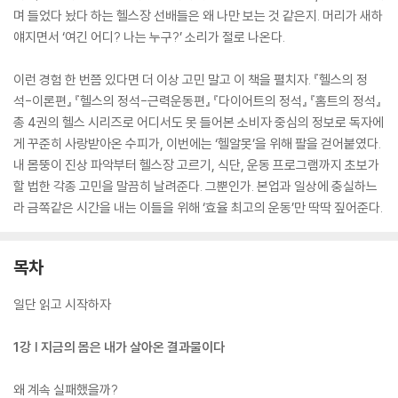
며 들었다 놨다 하는 헬스장 선배들은 왜 나만 보는 것 같은지. 머리가 새하
얘지면서 ‘여긴 어디? 나는 누구?’ 소리가 절로 나온다.
이런 경험 한 번쯤 있다면 더 이상 고민 말고 이 책을 펼치자. 『헬스의 정
석-이론편』 『헬스의 정석-근력운동편』 『다이어트의 정석』 『홈트의 정석』
총 4권의 헬스 시리즈로 어디서도 못 들어본 소비자 중심의 정보로 독자에
게 꾸준히 사랑받아온 수피가, 이번에는 ‘헬알못’을 위해 팔을 걷어붙였다.
내 몸뚱이 진상 파악부터 헬스장 고르기, 식단, 운동 프로그램까지 초보가
할 법한 각종 고민을 말끔히 날려준다. 그뿐인가. 본업과 일상에 충실하느
라 금쪽같은 시간을 내는 이들을 위해 ‘효율 최고의 운동’만 딱딱 짚어준다.
목차
일단 읽고 시작하자
1강 | 지금의 몸은 내가 살아온 결과물이다
왜 계속 실패했을까?