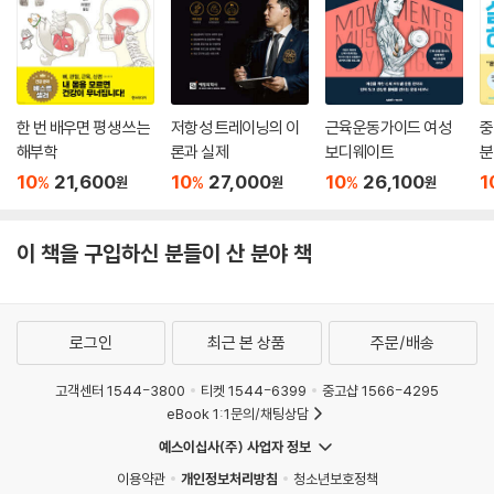
한 번 배우면 평생 쓰는
저항성 트레이닝의 이
근육운동가이드 여성
중
해부학
론과 실제
보디웨이트
분
10
21,600
10
27,000
10
26,100
1
%
%
%
원
원
원
이 책을 구입하신 분들이 산 분야 책
로그인
최근 본 상품
주문/배송
고객센터 1544-3800
티켓 1544-6399
중고샵 1566-4295
eBook 1:1문의/채팅상담
예스이십사(주) 사업자 정보
이용약관
개인정보처리방침
청소년보호정책