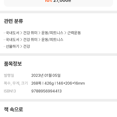
10
27,000
%
원
장 파티 중 | 운동용 신발 | 운동 소품
헬스장 진상(잘못 물리면 옮는다)
물 나쁜 헬스장은 공짜라도 가지 마라. 나도 물든다 | 트레이너는 원판 치우
관련 분류
는 사람이 아니다 | 오지라퍼 | 헬스장 전세 냈냐? | 이해 불가
국내도서
건강 취미
운동/피트니스
근력운동
4강 | 근력운동, 맨땅에 헤딩하기
국내도서
건강 취미
운동/피트니스
일단 밑밥부터 깔고 시작
선물하기
건강
근력운동은 근육을 ‘크고’ ‘강하게’ 만든다 | 뻥근육 vs 실전압축근육(?) |
프리웨이트, 머신운동, 맨몸운동은 뭐가 다를까? | 몸의 어디를 어떻게 운
품목정보
동할까?
‘3대 300’이 의미하는 것은?
발행일
2023년 01월 05일
중량과 횟수의 함수 156 | 몇 세트를 운동해야 한 티가 나려나? 159 | 주당
몇 번 운동할까? 161 | 전 언제 초보 딱지를 떼는 건가요? 162
쪽수, 무게, 크기
268쪽 | 426g | 146*206*16mm
예습 끝, 도장 깨러 가자!(feat. 운동 프로그램)
ISBN13
9788956994413
0단계 - 트레이너 없이 시작한 깜깜이의 첫 1~2주 | 1단계 - 헬스장에서
운동하는 초보자 | 2단계 - 중상급자나 상급자 운동 미리보기 | 다른 운동
이 메인인데 헬스장 운동을 어떻게 하죠?
책 속으로