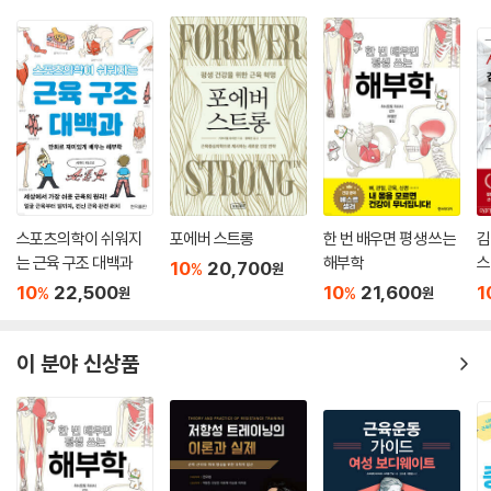
첫째, 운동은 머리가 아니라 몸이 한다. 완벽하게 준비한답시고 시간 낭비
하지 말고 아무 거라도 해라. 둘째, 조급해 하지 마라. 다이어트든 근육 늘
리기든 적어도 한 달은 달라붙어야 변화가 보인다. 어디 가서 내놓을 만한
몸이 되려면 1~3년 이상은 봐야 한다. 몸이 그렇게 쉽게 변했다면 세상이
다 몸짱이다. 셋째, 유행과 SNS에 휩쓸리지 마라. ‘쉽게 근육을 만드는 마
법의 운동법’, ‘배부르게 먹고도 살이 빠지는 다이어트’ 등등은 이 바닥에서
식상하다 못해 지겹게 만나는 빤한 거짓말인데도 누군가는 계속 속는다.
장담하지만 어차피 몇 년 못 간다. 그런 유행은 검증이 될 때까지의 시차를
스포츠의학이 쉬워지
포에버 스트롱
한 번 배우면 평생 쓰는
김
이용해 치고 빠지는 상술이다.
는 근육 구조 대백과
해부학
스
10
20,700
%
원
--- 「후기 | 읽느라 수고했다」 중에서
10
22,500
10
21,600
1
%
%
원
원
이 분야 신상품