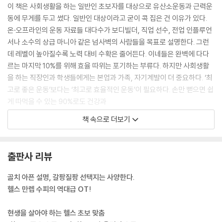
이 책은 사회생활을 하는 일반인 초보자를 대상으로 유산소운동과 근력운
5강 | 애증의 유산소운동
동에 무게를 두고 썼다. 일반인 대상이라고 굳이 콕 집은 건 이유가 있다.
온·오프라인의 운동 자료들 대다수가 보디빌더, 직업 선수, 전업 인플루언
유산소운동, 이걸 해? 말아?
서나 소수의 상급 마니아 같은 넘사벽의 사람들을 목표로 설명한다. 그런
힘든 유산소운동, 안 할 방법 없을까? | 심박수는 내가 저질체력인지 안다
데 레벨이 높아질수록 노력 대비 수확은 줄어든다. 이네들은 완벽에 다다
| LISS vs 인터벌 방식
르는 마지막 10%를 위해 효율 따위는 포기하는 부류다. 하지만 사회생활
유산소 패밀리
을 하는 직장인과 학생들에게는 본업과 가족, 자기계발이 더 중요하다. ‘최
걷기와 달리기 | 계단과 경사지 운동 | 수영 | 자전거 | 댄스 | 유산소운동은
고로 좋은 운동’보다는 ‘최고로 효율적인 운동’이 필요하다. 손만 뻗으면 쉽
에너지를 얼마나 소모할까?
게 따먹을 수 있는 90%로도 건강과
잡다한 궁금증(Q&A)
체력, 남들 앞에서 뽐낼 수준의 몸을 갖기에 부족함이 없다.
근력운동 직후엔 왜 더 근육질처럼 보일까? | 근육통을 어찌할까? | 가벼
책 속으로 더보기
--- 「머리말 | 일단 읽고 시작하자」 중에서
운 운동이 살이 잘 빠진다고라? | 근육을 만드는 데 며칠이나 걸릴까요? |
건강검진 앞두고는 근력운동을 하지 말라고요? | 살만 빼면 옛날 몸매가
운동 시간은 효과와 정비례하지 않는다. 과하면 안 하느니만 못할 수도 있
될까? | 운동하는 부위의 지방이 탄다고?
출판사 리뷰
다. 운동을 안 했던 사람은 하루 10분 운동으로도 인생을 바꿀 수 있다. 하
지만 두 시간 운동하던 일반인이 세 시간으로 늘려봤자 몸만 축난다. 우리
6강 | 무얼 얼마나 먹을까?
골치 아픈 설명, 갈팡질팡 선택지는 사양한다.
는 0.1% 차이에 몇 시간이고 투자해 메달 색깔을 바꿔야 하는 직업 선수가
헬스 만렙 수피의 역대급 OT!
아니다. 그 시간에 책 한 권 더 읽고, 외국어 공부하고, 아이들과 놀아주고,
식단의 알파벳 3대 영양소
잠을 더 자는 게 낫다. 그래서 일반인의 운동은 효율을 따져야 한다는 거다.
근육의 원료, 단백질 | 1순위 연료, 탄수화물 | 저장용 연료, 지방
현생을 살아야 하는 헬스 초보 맞춤
--- 「1강 | 지금의 내 몸은 내가 살아온 결과물이다」 중에서
수포자도 할 수 있는 영양 계산