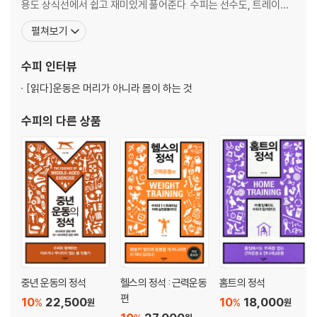
용도 상식선에서 쉽고 재미있게 풀어준다. 수피는 선수도, 트레이너
예쁜 가슴을 가질 수 있을까?
도 아니다. 공학도 출신으로 유학 시절 접한 조정을 시작으로 30여
펼쳐보기
살을 뺄 것인가, 가슴을 지킬 것인가 | 가슴이 최대한 돋보이는 방법은 없
년간 피트니스, 수영, 마라톤, 격투기 등 여러 운동을 거쳤다. 체육학
을까?
학위와 운동 관련 자격증도 다수 취득했으나, 중립성을 위해 업계에
수피
인터뷰
없는 시간 쥐어짜내 운동하기
뛰어들지 않고 전문직 본업이 있는 아마추
집에서 하는 근력운동 | 니트라고요? 입는 건가요?
[읽다]
운동은 머리가 아니라 몸이 하는 것
초고도 비만(feat. 다이어트 예능 디스)
밥 많이 먹어 찐 게 아니다 | 어설픈 다이어트가 당신을 더 망친다. 그냥 밥
수피
의 다른 상품
먹어라 | 운동하지 말고 그냥 움직여라 | 비만 ‘치료’가 필요할 수도 있다
3강 | 첫 출석
어디서, 언제, 누구랑?
헬스장 고르기 | 언제 운동하면 개꿀일까? | 개인 트레이닝, 뜨거워서 겁나
는 감자
초보 티 안 내기 예습
헬스장엔 뭐가 있지?
중년 운동의 정석
헬스의 정석 : 근력운동
홈트의 정석
혼자 마련할 것들(a.k.a 장비빨)
편
10
22,500
10
18,000
%
%
원
원
야외 운동 - 빌어먹을 더위, 끔찍한 추위 | 헬스장 - 이놈의 옷 때문에 대환