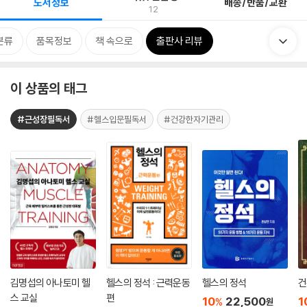
도서정보
배송/반품/교환
12
분류
품목정보
책 속으로
출판사 리뷰
이 상품의 태그
#근성장필독서
#헬스입문필독서
#건강한자기관리
김명섭의 아나토미 헬
헬스의 정석 : 근력운동
헬스의 정석
건
스 교실
편
10
22,500
1
%
원