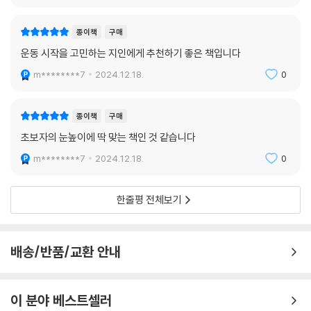
어고쳐야 하니 실패로 간다는 거다. 닭 가슴살, 고구마로 도배된 보디빌더
나 트레이너들의 시즌기 식단도 수도승 식단이라 불릴 정도라 장기간 지속
종이책
구매
성에선 빵점이긴 도긴개긴이다. 사회인이 이전 밥상을 뒤엎지 않고도 최소
운동 시작을 고민하는 지인에게 추천하기 좋은 책입니다
한의 변화로 따라갈 수 있는, 쉬운 식사 계획을 적겠다. 어렵지는 않다. 체
m********7
2024.12.18.
0
중에 따라 단백질량을 먼저 정하고, 남는 부분에서 탄수화물과 지방을 배
분한다. 단, 당뇨나 신장병, 통풍처럼 식단 관리가 중요한 병이 있다면 병원
의 지시가 최우선이다.
종이책
구매
--- 「6강 | 무얼 얼마나 먹을까?」 중에서
초보자의 눈높이에 딱 맞는 책인 것 같습니다
m********7
2024.12.18.
0
식단을 짤 때도 시작점은 결국 첫 강의에서 나누었던 몸을 줄이느냐, 유지
하느냐, 키우느냐를 결정하는 거다. 여기에 따라 열량을 빼느냐, 맞추느냐,
더하느냐를 결정한다. 사실 초보자들이 제일 흔하게 똥볼 차는 곳이 여기
한줄평 전체보기
인데, 열량이 남으면 근육이 잘 생기지만 체지방도 잘 늘고, 열량이 부족하
면 근육은 안 생기면서 체지방도 줄어든다. 생각해 보면 당연한데, 근육은
기르고 싶고, 체지방은 줄이고 싶어 전진하는 차와 후진하는 차를 엮는 바
배송/반품/교환 안내
보짓을 하다가 앞으로도 뒤로도 못 가고 사달이 난다. 제발 일관성이라도
있어라. 그럼 최소한 하나는 건진다.
--- 「7강 | 실제 밥상 짜보기」 중에서
이 분야 베스트셀러