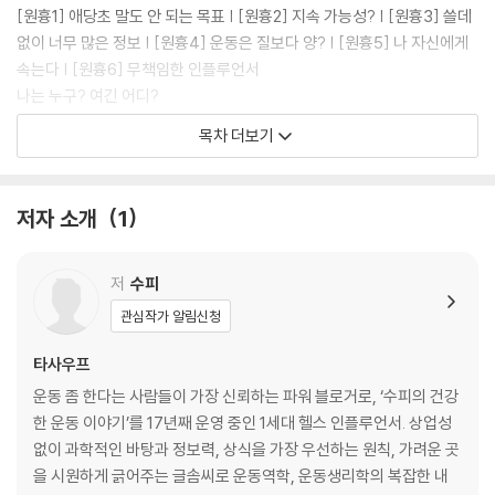
[원흉1] 애당초 말도 안 되는 목표 | [원흉2] 지속 가능성? | [원흉3] 쓸데
없이 너무 많은 정보 | [원흉4] 운동은 질보다 양? | [원흉5] 나 자신에게
속는다 | [원흉6] 무책임한 인플루언서
나는 누구? 여긴 어디?
난 뚱뚱한 걸까, 마른 걸까?
목차 더보기
큰 방향 잡기
[케이스1] 체지방이 많고 비만한 사람 | [케이스2] 체중은 정상, 그러나…
| [케이스3] 너무 마른 사람
저자 소개
1
2강 | 좀더 특별한 목표 잡기
저
수피
불룩한 배를 어찌할까
관심작가 알림신청
윗배만 남산만하다고? | 다른 곳은 다 괜찮은데 왜 아랫배만? | 이름만 듣
기 좋은 러브핸들
타사우프
어좁이 탈출하기(자매품 얼큰이)
운동 좀 한다는 사람들이 가장 신뢰하는 파워 블로거로, ‘수피의 건강
수영선수의 어깨는 뭐가 다를까? | 어깨를 넓히는 운동은?
한 운동 이야기’를 17년째 운영 중인 1세대 헬스 인플루언서. 상업성
엉덩이가 처졌어요, 엉엉엉 ㅠ.ㅠ
없이 과학적인 바탕과 정보력, 상식을 가장 우선하는 원칙, 가려운 곳
엉짱이 드문 이유1 - 원래 그렇다 | 엉짱이 드문 이유2 - 안 쓴다 | 엉덩이
을 시원하게 긁어주는 글솜씨로 운동역학, 운동생리학의 복잡한 내
운동 - 집부터 야외, 헬스장까지