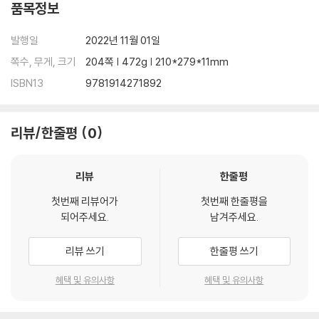
품목정보
발행일
2022년 11월 01일
쪽수, 무게, 크기
204쪽 | 472g | 210*279*11mm
ISBN13
9781914271892
리뷰/한줄평
0
리뷰
한줄평
첫번째 리뷰어가
첫번째 한줄평을
되어주세요.
남겨주세요.
리뷰 쓰기
한줄평 쓰기
혜택 및 유의사항
혜택 및 유의사항