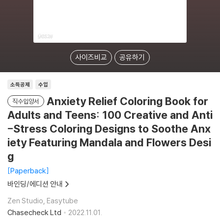
사이즈비교
공유하기
소득공제
수입
Anxiety Relief Coloring Book for
직수입양서
Adults and Teens: 100 Creative and Anti
-Stress Coloring Designs to Soothe Anx
iety Featuring Mandala and Flowers Desi
g
Paperback
바인딩/에디션 안내
Zen Studio, Easytube
Chasecheck Ltd
2022.11.01.