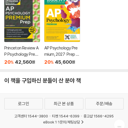
Princeton Review A
AP Psychology Pre
P Psychology Premi
mium, 2027: Prep B
um Prep, 24th Editio
ook with 4 Practice
20
42,560
20
45,600
%
%
원
원
n: 5 Practice Tests
Tests + Comprehe
+ Digital Practice On
nsive Review + Onli
line + Content Revie
ne Practice
이 책을 구입하신 분들이 산 분야 책
w
로그인
최근 본 상품
주문/배송
고객센터 1544-3800
티켓 1544-6399
중고샵 1566-4295
eBook 1:1문의/채팅상담