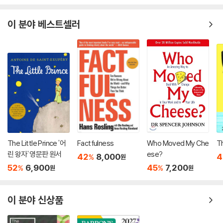
이 분야 베스트셀러
The Little Prince '어
Factfulness
Who Moved My Che
T
린 왕자' 영문판 원서
ese?
42
8,000
4
%
원
52
6,900
45
7,200
%
%
원
원
이 분야 신상품