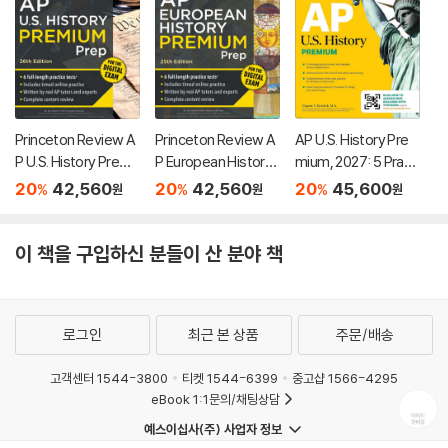
Princeton Review A
Princeton Review A
AP U.S. History Pre
P U.S. History Premi
P European History
mium, 2027: 5 Practi
um Prep, 26th Editio
Premium Prep, 25th
ce Tests + Compre
20
42,560
20
42,560
20
45,600
%
%
%
원
원
원
n: 6 Practice Tests
Edition: 6 Practice T
hensive Review + O
+ Digital Practice On
ests + Digital Practi
nline Practice
line + Content Revie
ce Online + Content
이 책을 구입하신 분들이 산 분야 책
w
Review
로그인
최근 본 상품
주문/배송
고객센터 1544-3800
티켓 1544-6399
중고샵 1566-4295
eBook 1:1문의/채팅상담
예스이십사(주) 사업자 정보