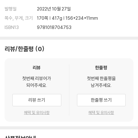
발행일
2022년 10월 27일
쪽수, 무게, 크기
170쪽 | 417g | 156*234*11mm
ISBN13
9781018704753
리뷰/한줄평
0
리뷰
한줄평
첫번째 리뷰어가
첫번째 한줄평을
되어주세요.
남겨주세요.
리뷰 쓰기
한줄평 쓰기
혜택 및 유의사항
혜택 및 유의사항