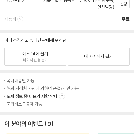
배송안내
서울특별시 영등포구 은행로 11(여의도동,
변경
일신빌딩)
배송비
무료
이미 소장하고 있다면 판매해 보세요.
예스24에 팔기
내 가게에서 팔기
바이백 신청 불가
국내배송만 가능
해외 거래처 사정에 의하여 품절/지연 가능
도서 정보 중 미표기 사항 안내
문화비소득공제 가능
이 분야의 이벤트
9