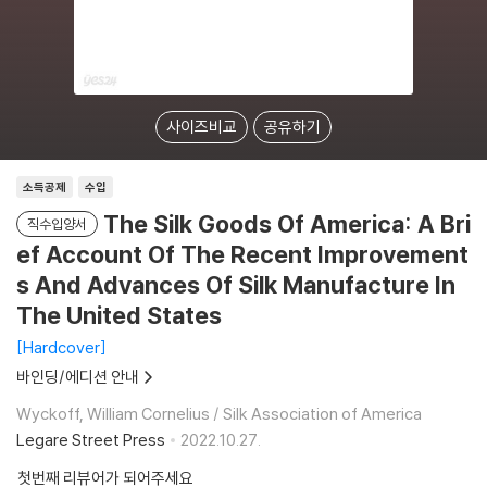
사이즈비교
공유하기
소득공제
수입
The Silk Goods Of America: A Bri
직수입양서
ef Account Of The Recent Improvement
s And Advances Of Silk Manufacture In
The United States
Hardcover
바인딩/에디션 안내
Wyckoff, William Cornelius / Silk Association of America
Legare Street Press
2022.10.27.
첫번째 리뷰어가 되어주세요