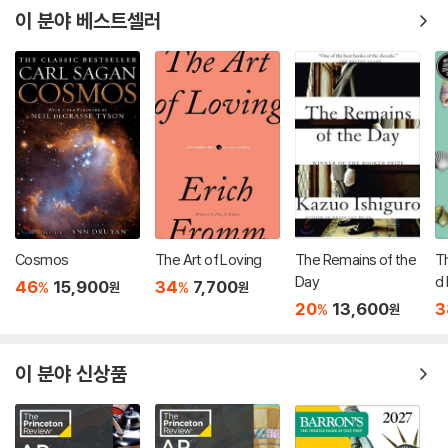
이 분야 베스트셀러
Cosmos
The Art of Loving
The Remains of the
T
Day
d 
46
15,900
34
7,700
%
%
원
원
20
13,600
3
%
원
이 분야 신상품