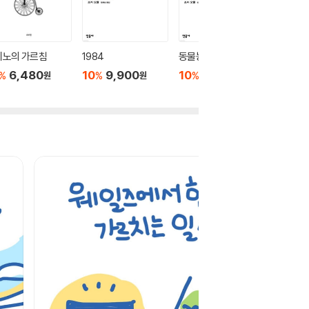
이노의 가르침
1984
동물농장
노인과 
6,480
10
9,900
10
7,200
10
7
%
%
%
%
원
원
원