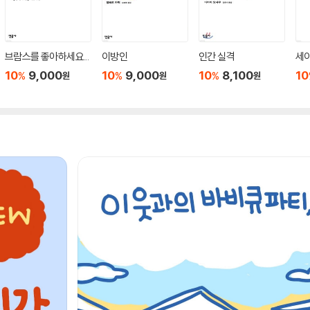
브람스를 좋아하세요...
이방인
인간 실격
세
10
9,000
10
9,000
10
8,100
10
%
%
%
원
원
원