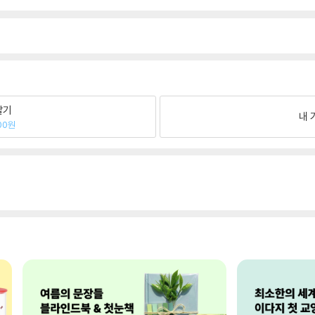
팔기
내 
00원