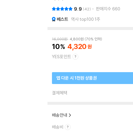
9.9
판매지수
660
42
베스트
역사 top100 1주
16,000
원
4,800
원
70% 인하
10
4,320
YES포인트
앱 다운 시 1천원 상품권
결제혜택
배송안내
배송비