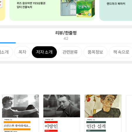
리뷰/한줄평
42
책소개
목차
저자 소개
관련분류
품목정보
책 속으로