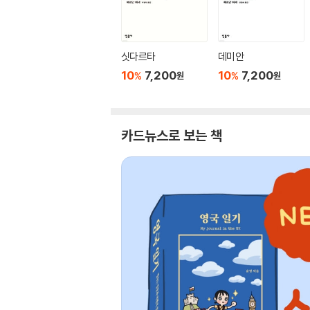
싯다르타
데미안
10
7,200
10
7,200
%
%
원
원
카드뉴스로 보는 책