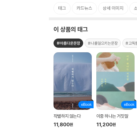
태그
카드뉴스
상세 이미지
이 상품의 태그
#아름다운문장
#나를일으키는문장
#고독
작별하지 않는다
이중 하나는 거짓말
11,800
11,200
원
원