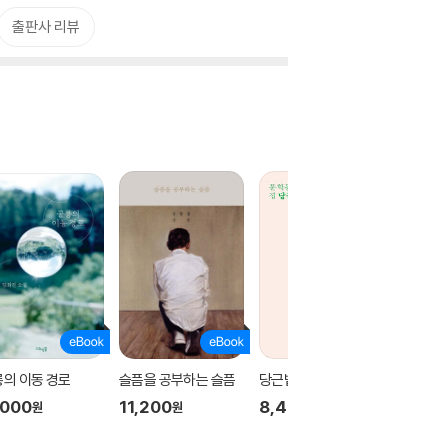
출판사 리뷰
의 이동 경로
슬픔을 공부하는 슬픔
당근밭 걷기
맡겨진 
,000
11,200
8,400
9,100
원
원
원