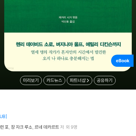
미리보기
카드뉴스
파트너샵
공유하기
UB
런 포
장 자크 루소
르네 데카르트
저
외 9명