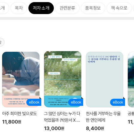
소개
목차
저자 소개
관련분류
품목정보
책 속으로
함
아주 희미한 빛으로도
그 많던 싱아는 누가 다
천사를 거부하는 우울
공룡
먹었을까 (박완서 X 이
한 연인에게
11,800
11
원
옥토 리커버 특별판)
13,000
8,400
원
원