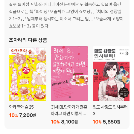
침묵 속의 「디너」
길로 들어섬. 만화와 애니메이션 분야에서도 활동하고 있으며 옮긴
승진과 마찰-레이디스 메이드의 경우
작품으로는 책 『파이팅! 오줌싸개 고양이 쇼보냥』 , 『치비의 성장일
「급이 다른」 내니들
기1~2』 , 『입체부터 생각하는 미소녀 그리는 법』 , 『오줌싸개 고양이
의지할 곳 없는 가정교사
쇼보냥 1~3』 등이 있다.
대립의 불씨
조아라
의 다른 상품
다락방의 청춘
column 메이드들의 음식
제6장 메이드의 제복
「역겨운」 오전용 제복
흑과 백의 오후용 드레스
「동경의 대상」인 메이드 제복
제복 값은 자비로
지위를 나타내는 의복과 모자
와카코와 술 25
31세 BL만화가가 결혼
일도 사랑도 인사부터!
병원의 너스와 어린이의 너스
하려고 하면 이렇게 된
3
10
7,200
%
원
메이드 모자가 싫어!
다
10
8,100
10
5,850
%
%
원
원
column 모슬린은 어떤 천이었을까