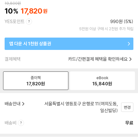
19,800
원
10
17,820
YES포인트
990원 (5%)
5만원 이상 구매 시 2천원 추가 적립
앱 다운 시 1천원 상품권
결제혜택
카드/간편결제 혜택을 확인하세요
종이책
eBook
17,820
원
15,840
원
배송안내
서울특별시 영등포구 은행로 11(여의도동,
변경
일신빌딩)
배송비
무료