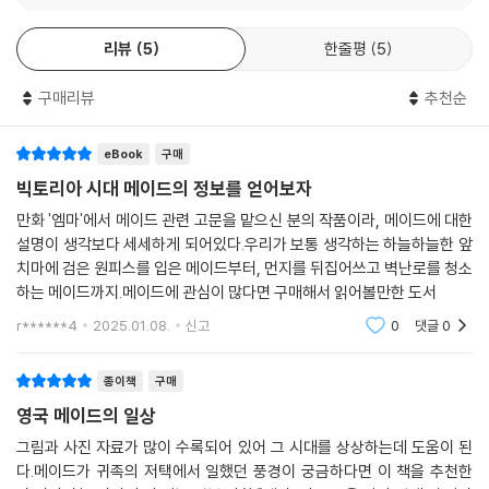
메이드를 구할 수 없다! 「사용인 문제」
『영국 메이드의 일상』에서는 19세기 후반부터 20세기 초까지의 영국을
하녀의 무릎(하우스 메이드의 무릎)이라고 불리는 직업병
리뷰
5
한줄평
5
중심으로 다양한 타입의 일러스트와 사진 등을 모아, 메이드들의 인생을
기술을 익혀 커리어를 쌓는 전직 예
재구축해보고자 한다. 「가장 평범한 여성들」을 조연에서 주연으로 옮겨와
여성 사용인의 정점, 가정부
구매리뷰
추천순
서 그녀들의 시선을 따라가며 그들의 일과 슬픔, 분노, 사랑과 결혼, 미래
장기 근무한 「충실한 사용인」들
설계에 대하여 알아보고자 한다.
쌓여있던 불만의 목소리
eBook
구매
메이드 내에서의계급의식
빅토리아 시대 메이드의 정보를 얻어보자
모습을 감춘 그녀들
만화 '엠마'에서 메이드 관련 고문을 맡으신 분의 작품이라, 메이드에 대한
설명이 생각보다 세세하게 되어있다.우리가 보통 생각하는 하늘하늘한 앞
참고문헌／후기
치마에 검은 원피스를 입은 메이드부터, 먼지를 뒤집어쓰고 벽난로를 청소
하는 메이드까지.메이드에 관심이 많다면 구매해서 읽어볼만한 도서
r******4
2025.01.08.
신고
0
댓글
0
종이책
구매
영국 메이드의 일상
그림과 사진 자료가 많이 수록되어 있어 그 시대를 상상하는데 도움이 된
다.메이드가 귀족의 저택에서 일했던 풍경이 궁금하다면 이 책을 추천한