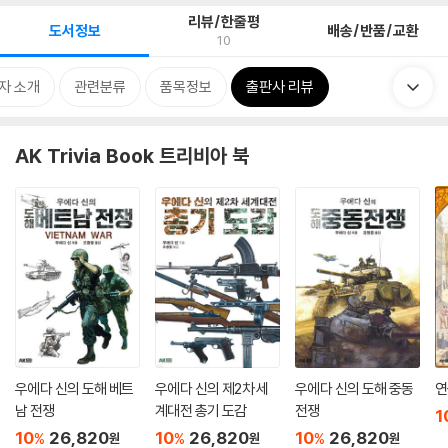
리뷰/한줄평
도서정보
배송/반품/교환
10
자 소개
관련분류
품목정보
출판사 리뷰
AK Trivia Book 트리비아 북
우에다 신의 도해 베트
우에다 신의 제2차 세
우에다 신의 도해 중동
연
남 전쟁
계대전 총기 도감
전쟁
1
10
26,820
10
26,820
10
26,820
%
%
%
원
원
원