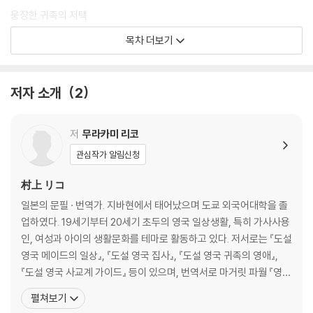
웅장한 귀족의 저택
컨트리 하우스의 「앞쪽」과 「뒤쪽」
목차 더보기
「사용인 구획」의 구조
먹고 쉬고 자는 방
「계단 위」와 「계단 아래」의 사람들
저자 소개
2
column 영국 메이드의 욕실 · 화장실 사정
제2장 메이드의 시작
저
무라카미 리코
관심작가 알림신청
「집을 떠나」
일을 시작하는 계기
村上 リコ
취직 방법
일본의 문필 · 번역가. 지바현에서 태어났으며 도쿄 외국어대학을 졸
메이드가 되기 위한 학교
업하였다. 19세기부터 20세기 초두의 영국 일상생활, 특히 가사사용
column 여자아이들과 학교 교육
인, 여성과 아이의 생활문화를 테마로 활동하고 있다. 저서로는 『도설
영국 메이드의 일상』, 『도설 영국 집사』, 『도설 영국 귀족의 영애』,
제3장 메이드의 일
『도설 영국 사교계 가이드』 등이 있으며, 번역서로 마거릿 파월 『영국
메이드 마거릿의 회상』, 비타 색빌웨스트 『에드워디 언즈』, 숀 에번스
펼쳐보기
「분 단위」의 스케줄
『도설 메이드와 집사의 문화지』, A.M.니콜 『괴물 집사』, 트레버 요크