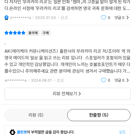
다.저자인 '무라카미 리코'는 일본 만화 『엠마』의 고증을 맡아 알게 된 작가
다.온라인 서점에 '무라카미 리코'를 검색하면 영국 귀족 문화에 대한 도서
가 여러 권 나온다. 이 책도 전반적으로 메이드의 직책과 일에 대해 담겨 있
z********a
2025.01.03.
신고
0
댓글
0
어 자료집의
종이책
구매
.
AK(에이케이 커뮤니케이션즈) 출판사의 무라카미 리코 저/조아라 역 의
영국 메이드의 일상 을 읽고 쓰는 리뷰 입니다 . 스포일러가 포함되어 있을
수 있고 개인적인 감상평입니다. 개개인이 느끼는 호불호포인트가 매우 다
를수있으니 주의해주세요.관련 분야에 관심이 생겨서 구매했습니다.가볍
게 보기 좋은 것 같아요. 관련 서적을 더 찾아봐야겠어요.
w********e
2024.08.01.
신고
0
댓글
0
리뷰 전체보기
리뷰
5
한줄평
5
클린봇
이 부적절한 글을 감지 중입니다.
설정