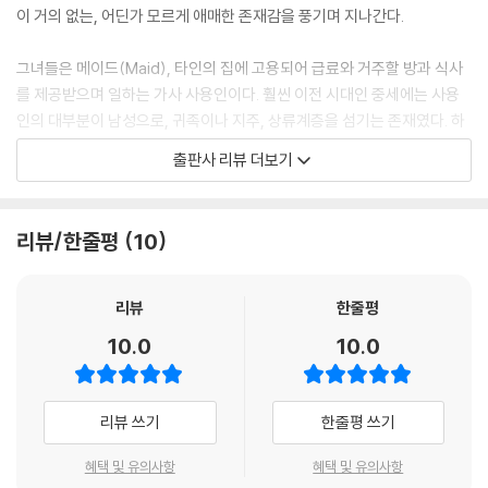
바느질, 뜨개질, 독서
이 거의 없는, 어딘가 모르게 애매한 존재감을 풍기며 지나간다.
「로맨스 소설」에 열중하다
그녀들은 메이드(Maid), 타인의 집에 고용되어 급료와 거주할 방과 식사
제9장 메이드의 연인
를 제공받으며 일하는 가사 사용인이다. 훨씬 이전 시대인 중세에는 사용
인의 대부분이 남성으로, 귀족이나 지주, 상류계층을 섬기는 존재였다. 하
보이프렌드는 「팔로워」라고 불렸다
지만 19세기에 이르러서는 여성이 압도적 다수를 차지하게 되었으며, 특
출판사 리뷰 더보기
메이드의 남자친구는 「해충」?
히 중류 계층에 고용된 메이드의 수가 급증한다. 산업혁명을 거치며 부를
스태프의 직장 연애
축적한 사람들은 자신들이 일반적인 노동자계급과는 다른, 한 단계 위의
「가족」이 해주는 조언
신분이라는 것을 알리고 과시하기 위해, 집사(Buttler)까지는 무리더라도
리뷰/한줄평
10
원치 않은 임신, 그리고
급료가 낮은 미경험자 소녀 한 명이라도 고용하고자 혈안이 되어 있었기
남자친구는 군인이나 경관?
때문이다.
수면 아래에서 진행되는 사랑
리뷰
한줄평
장거리 연애의 비극
영화와 드라마 속에서 그녀들은 조연이다. 특히 동시대의 소설이나 아동문
10.0
10.0
연인을 편지로 붙잡는다
학이 원작이라면 주연은 당연히 중류 이상의 신사와 숙녀. 더 내려온다 해
column 「신분 차이의 사랑」, 전설과 현실
도 아가씨나 도련님까지다. 또한 매체에 따라 그녀들의 표정은 완전히 다
르게 보인다. 순박한 시골 소녀가 있는가 하면, 정조관념이 희박한 소악마
리뷰 쓰기
한줄평 쓰기
제10장 메이드의 미래
도 있다. 또한 덩치 큰 요리인이 있는 반면, 애처로움이 느껴질 정도로 야윈
소녀도 있다. 이들 가운데 가장 사실에 가까운 얼굴은 어느 것일까?
혜택 및 유의사항
혜택 및 유의사항
마님의 고민-어느 중산층 가정의 경우