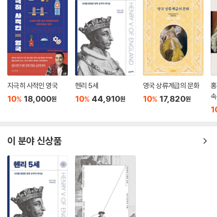
지극히 사적인 영국
헨리 5세
영국 상류계급의 문화
홍
속
10
18,000
10
44,910
10
17,820
%
%
%
원
원
원
1
이 분야 신상품