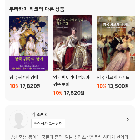
모든 일을 하는 메이드 오브 올 워크
『도설 잉글랜드의 저택』, 『도설 영국 인테리어사』 등이 있다. 공동 저
무라카미 리코
의 다른 상품
스컬러리 메이드의 손
서로 『빅토
키친의 희비극
장식품으로써의 메이드
모습을 드러내지 않는 「집의 요정」
제4장 메이드와 마님
신이 정한 질서
리워드 북
나라나 종파에 따른 제한
영국 귀족의 영애
영국 빅토리아 여왕과
영국 사교계 가이드
마님과 여성 사용인의 관계
귀족 문화
10
17,820
10
13,500
%
%
원
원
아이들과 메이드의 관계
10
17,820
%
원
하나가 되는 「우리」
column 메이드의 이름과 부르는 방식
역
조아라
제5장 메이드와 동료
관심작가 알림신청
식사에 관한 「관습」
부산 출생. 동아대 국문과 졸업. 일본 추리소설을 탐닉하다가 번역의