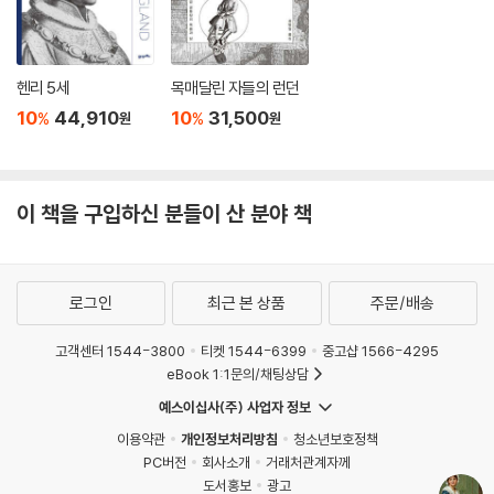
헨리 5세
목매달린 자들의 런던
10
44,910
10
31,500
%
%
원
원
이 책을 구입하신 분들이 산 분야 책
로그인
최근 본 상품
주문/배송
고객센터 1544-3800
티켓 1544-6399
중고샵 1566-4295
eBook 1:1문의/채팅상담
예스이십사(주) 사업자 정보
이용약관
개인정보처리방침
청소년보호정책
PC버전
회사소개
거래처관계자께
도서홍보
광고