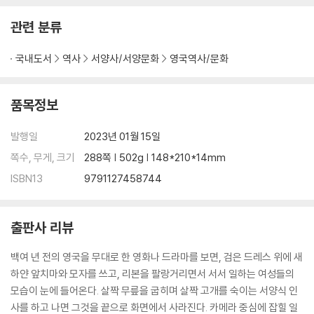
제7장 메이드의 지갑
관련 분류
첫 월급과 사용처
국내도서
역사
서양사/서양문화
영국역사/문화
두근거리는 쇼핑
19세기 말 메이드의 연봉
남녀 간의 임금 격차
품목정보
수당, 부수입, 팁
물건의 파손과 변상
발행일
2023년 01월 15일
자전거를 손에 넣다
쪽수, 무게, 크기
288쪽 | 502g | 148*210*14mm
ISBN13
9791127458744
제8장 메이드의 유희
언제, 얼마나 쉬었을까
출판사 리뷰
통금시간에 늦었다!
한껏 멋 부리고, 1년에 한 번 고향으로 내려가다
백여 년 전의 영국을 무대로 한 영화나 드라마를 보면, 검은 드레스 위에 새
크리스마스와 사용인 무도회
하얀 앞치마와 모자를 쓰고, 리본을 팔랑거리면서 서서 일하는 여성들의
박싱 데이
모습이 눈에 들어온다. 살짝 무릎을 굽히며 살짝 고개를 숙이는 서양식 인
만들어내는 즐거움, 갖가지 장난
사를 하고 나면 그것을 끝으로 화면에서 사라진다. 카메라 중심에 잡힐 일