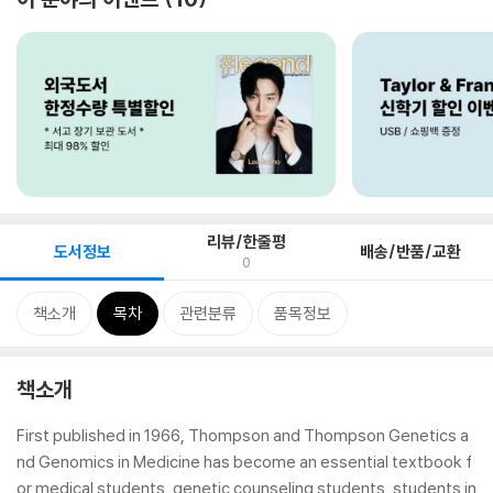
리뷰/한줄평
도서정보
배송/반품/교환
0
책소개
목차
관련분류
품목정보
책소개
First published in 1966, Thompson and Thompson Genetics a
nd Genomics in Medicine has become an essential textbook f
or medical students, genetic counseling students, students in