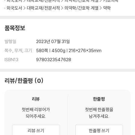
외국도서
대학교재/전문서적
의약학/간호학 계열
기초의학
13 The Treatment of Genetic Disease
외국도서
대학교재/전문서적
의약학/간호학 계열
약학
14 Developmental Genetics and Birth Defects
15 Cancer Genetics and Genomics
16 Risk Assessment and Genetic Counseling
품목정보
17 Preconception and Prenatal Screening and Diagnosis
18 Application of Genomics to Medicine and Individualized Hea
발행일
2023년 07월 31일
lth Care
쪽수, 무게, 크기
580쪽 | 4500g | 216*276*35mm
19 Ethical and Social Issues in Genetics and Genomics
ISBN13
9780323547628
Epigenetics
Cases: Clinical Case Studies Illustrating Genetic Principles
Glossary
리뷰/한줄평
0
Answers to Problems
Index
리뷰
한줄평
첫번째 리뷰어가
첫번째 한줄평을
되어주세요.
남겨주세요.
리뷰 쓰기
한줄평 쓰기