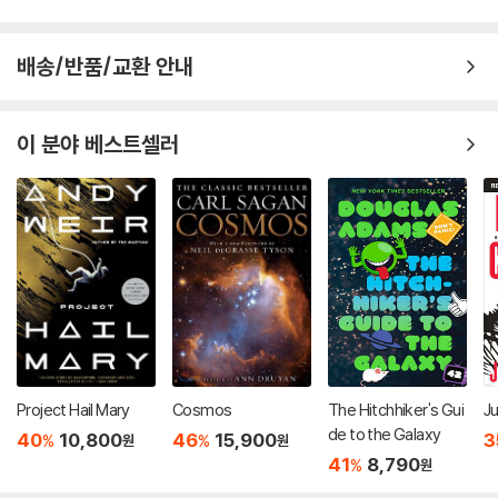
배송/반품/교환 안내
이 분야 베스트셀러
Project Hail Mary
Cosmos
The Hitchhiker's Gui
Ju
de to the Galaxy
40
10,800
46
15,900
3
%
%
원
원
41
8,790
%
원