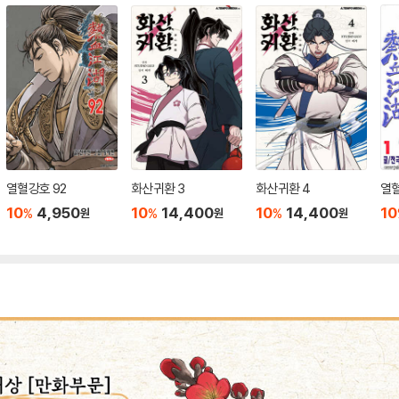
열혈강호 92
화산귀환 3
화산귀환 4
열혈
10
4,950
10
14,400
10
14,400
10
%
%
%
원
원
원