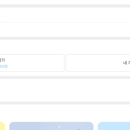
.
팔기
내 
600원