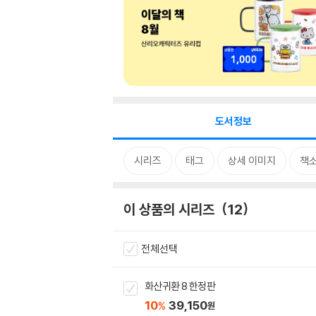
도서정보
시리즈
태그
상세 이미지
책
이 상품의 시리즈
12
전체선택
화산귀환 8 한정판
10
39,150
%
원