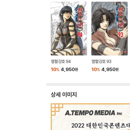
열혈강호 94
열혈강호 93
10
4,950
10
4,950
%
%
원
원
상세 이미지