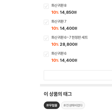
화산귀환 8
10
14,850
%
원
화산귀환 7
10
14,400
%
원
화산귀환 6~7 한정판 세트
10
28,800
%
원
화산귀환 6
10
14,400
%
원
이 상품의 태그
#무협물
#전생해버렸다