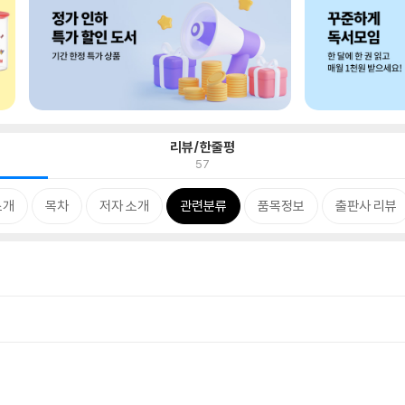
리뷰/한줄평
57
소개
목차
저자 소개
관련분류
품목정보
출판사 리뷰