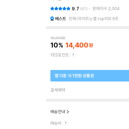
9.7
판매지수
2,004
57
베스트
만화/라이트노벨 top100 9주
16,000
원
10
14,400
YES포인트
앱 다운 시 1천원 상품권
결제혜택
배송안내
배송비