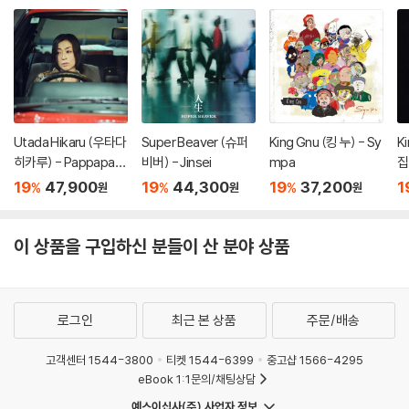
Utada Hikaru (우타다
Super Beaver (슈퍼
King Gnu (킹 누) - Sy
Ki
히카루) - Pappapara
비버) - Jinsei
mpa
집
dise [7인치 Vinyl]
k
19
47,900
19
44,300
19
37,200
1
%
%
%
원
원
원
이 상품을 구입하신 분들이 산 분야 상품
로그인
최근 본 상품
주문/배송
고객센터 1544-3800
티켓 1544-6399
중고샵 1566-4295
eBook 1:1문의/채팅상담
예스이십사(주) 사업자 정보