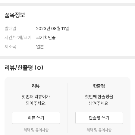
품목정보
발매일
2023년 08월 11일
시간/무게/크기
크기확인중
제조국
일본
리뷰/한줄평
0
리뷰
한줄평
첫번째 리뷰어가
첫번째 한줄평을
되어주세요.
남겨주세요.
리뷰 쓰기
한줄평 쓰기
혜택 및 유의사항
혜택 및 유의사항