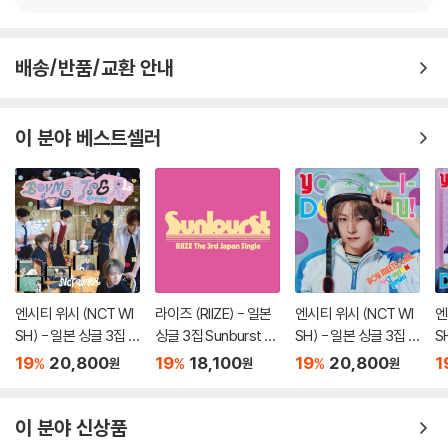
배송/반품/교환 안내
이 분야 베스트셀러
엔시티 위시 (NCT WI
라이즈 (RIIZE) - 일본
엔시티 위시 (NCT WI
엔
SH) - 일본 싱글 3집 Y
싱글 3집 Sunburst [I
SH) - 일본 싱글 3집 Y
S
O-I-DON! / BOY ME
NITIAL PRESS]
O-I-DON! / BOY ME
O
19
20,800
19
18,100
19
20,800
1
%
%
%
원
원
원
ETS GIRL [통상판 BO
ETS GIRL [YUSHI Ve
E
Y MEETS GIRL Ver.]
r.]
-I
이 분야 신상품