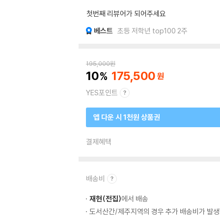
첫번째 리뷰어가 되어주세요
베스트
초등 저학년 top100 2주
195,000
원
10
175,500
YES포인트
앱 다운 시 1천원 상품권
결제혜택
배송비
재현(전집)
에서 배송
도서산간/제주지역의 경우 추가 배송비가 발생