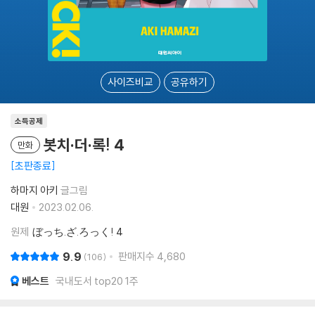
사이즈비교
공유하기
소득공제
봇치·더·록! 4
만화
초판종료
하마지 아키
글그림
대원
2023.02.06.
원제
ぼっち.ざ.ろっく! 4
9.9
판매지수
4,680
106
베스트
국내도서 top20 1주