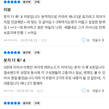
종이책
구매
리뷰
봇치 더 록! 4 리뷰입니다. 본격적으로 키라라 애니다운 표지라고 작자가
직접 언급해쓴ㄴ데 맞는 것 같아요 1-3화까지는뭔가 어둡고 침침한 분위
깅ㅕㅆ너ㅡ데 화사하고 밝은 하늘이 나왼 새롭네요 그거 아시나요 만화
속표지에 만황 ㅣㅆ어요
4******t
2025.06.22.
신고
0
댓글
0
종이책
구매
봇치 더 록! 4
3권에 이어서 미확인 라이엇 에피소드가 이어지는 봇치 더 록 4권입니다.
결속밴드의 성장과 동시에 각 구성원들의 고충이나 일상, 변화도 볼 수 있
어서 정말 좋았습니다.아마 이 부분이 2기의 주된 내용이 될 것 같은데, 기
대중입니다.애니 2기 흥해라
m***u
2025.05.19.
신고
0
댓글
0
종이책
구매