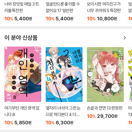
너와 장밋빛 매일 3 트
얼굴만으론 좋아할 수
보이시한 여자친구가
얼
리플특전판
없어요 17 일반판
너무 귀여워 5 특장판
없
10
5,400
10
5,400
10
10,800
1
%
%
%
원
원
원
이 분야 신상품
여기부턴 개인 영역 입
옆자리 녀석이 그런 눈
손끝과 연연 13 한정판
타
니다 8
으로 쳐다본다 4 더블
1
10
29,700
%
원
특전판
10
5,850
10
6,300
1
%
%
원
원