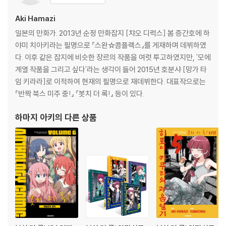
Aki Hamazi
일본의 만화가. 2013년 순정 만화잡지 [챠오 디럭스] 봄 증간호에 하
야미 치아키라는 필명으로 『스완☆콤플렉스』를 게재하며 데뷔하였
다. 이후 같은 잡지에 비슷한 장르의 작품을 여럿 투고하였지만, '모에
계열 작품을 그리고 싶다'라는 생각이 들어 2015년 호분샤 [망가 타
임 키라라]로 이적하여 현재의 필명으로 재데뷔한다. 대표작으로는
『반짝 북스 미주 중!』 『봇치 더 록!』 등이 있다.
하마지 아키
의 다른 상품