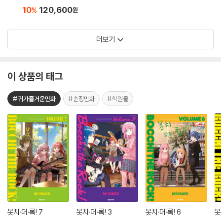
10
120,600
%
원
더보기
이 상품의 태그
#귀가즐거운만화
#순정만화
#학원물
봇치·더·록! 7
봇치·더·록! 3
봇치·더·록! 6
봇