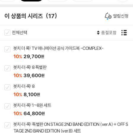
이 상품의 시리즈
17
알림신청
전체선택
품절포함
봇치 더 록! TV 애니메이션 공식 가이드북 -COMPLEX-
10
29,700
%
원
봇치·더·록! 8 특별판
10
39,600
%
원
봇치·더·록! 8
10
8,100
%
원
봇치·더·록! 1~8권 세트
10
64,800
%
원
봇치·더·록! 특별판 ON STAGE 2ND BAND EDITION (ver.A) + OFF S
TAGE 2ND BAND EDITION (ver.B) 세트