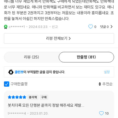
애니를 너무 재밌게 봐서 만화책도 구매하게 되었는데만화책도 만화책대
로 너무 재밌네요. 애니와 만화책을 비교하면서 보는 재미도 있구요. 애니
화가 된 부분은 2권까지고 3권부터는 처음보는 내용이라 흥미롭네요. 초
판을 놓쳐서 아쉽긴 하지만 만족스럽습니다.
c*******1
2024.03.23.
신고
0
댓글
0
리뷰 전체보기
리뷰
25
한줄평
81
클린봇
이 부적절한 글을 감지 중입니다.
설정
구매한줄평
추천순
종이책
구매
봇치더록 모든 단행본 끝까지 정발 해주세요 제발....
t********4
2023.01.20.
10