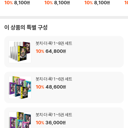
10
8,100
10
8,100
10
8,100
1
%
%
%
원
원
원
이 상품의 특별 구성
봇치·더·록! 1~8권 세트
10
64,800
%
원
봇치·더·록! 1~6권 세트
10
48,600
%
원
봇치·더·록! 1~5권 세트
10
36,000
%
원