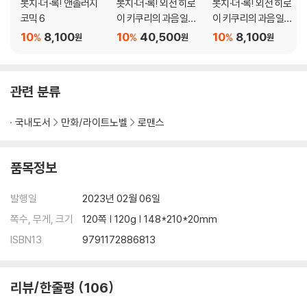
봇치·더·록! 앤솔러지
봇치·더·록! 외전 히로
봇치·더·록! 외전 히로
코믹 6
이 키쿠리의 과음일기 1
이 키쿠리의 과음일기
~5권 세트
5
10
8,100
10
40,500
10
8,100
%
%
%
원
원
원
관련 분류
국내도서
만화/라이트노벨
로맨스
품목정보
발행일
2023년 02월 06일
쪽수, 무게, 크기
120쪽 | 120g | 148*210*20mm
ISBN13
9791172886813
리뷰/한줄평
106