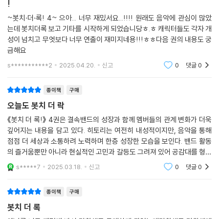
!
~봇치·더·록! 4~ 으아... 너무 재밌서요...!!!! 원래도 음악에 관심이 많았
는데 봇치더록 보고 기타를 시작하게 되었습니당ㅎ.ㅎ 캐릭터들도 각자 개
성이 넘치고 무엇보다 너무 연출이 재미지네용!!!ㅎㅎ다음 권의 내용도 궁
금해요
s***********2
2025.04.20.
신고
0
댓글
0
종이책
구매
오늘도 봇치 더 락
《봇치 더 록!》 4권은 결속밴드의 성장과 함께 멤버들의 관계 변화가 더욱
깊어지는 내용을 담고 있다. 히토리는 여전히 내성적이지만, 음악을 통해
점점 더 세상과 소통하려 노력하며 한층 성장한 모습을 보인다. 밴드 활동
의 즐거움뿐만 아니라 현실적인 고민과 갈등도 그려져 있어 공감대를 형성
하며, 유쾌한 개그와 감동적인 순간들이 조화를 이룬다. 음악과 청춘의 열
s*****7
2025.03.18.
신고
0
댓글
0
정을 섬세하게
종이책
구매
봇치 더 록