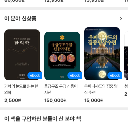
원
원
원
이 분야 신상품
과학의 눈으로 읽는 한
응급구조 구급 신용어
우파니샤드의 집중 명
청
의학
사전
상 수련
2
2,500
150,000
15,000
원
원
원
이 책을 구입하신 분들이 산 분야 책