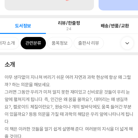
리뷰/한줄평
도서정보
배송/반품/교환
24
저자 소개
관련분류
품목정보
출판사 리뷰
소개
아무 생각없이 지나쳐 버리기 쉬운 여러 자연과 과학 현상에 항상 왜 그럴
까? 하는 의문을 해보세요.
그러면 그동안 우리가 미처 알지 못한 재미있고 신비로운 것들이 우리 눈
앞에 펼쳐지게 됩니다. 즉, 인간은 왜 꿈을 꿀까요?, 대머리는 왜 생길까
요?, 켈로이드 체질이란요?, 원숭이나 개의 발바닥에도 움푹 들어간 부분
이 있을까요? 등등 의문을 가질 때 과학의 해답은 우리 앞에 나타나게 됩니
다.
이 책은 이러한 것들을 알기 쉽게 설명해 준다. 여러분의 지식을 더 넓게 해
줄 것이다.