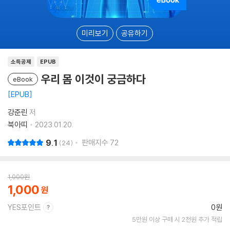
미리보기
공유하기
소득공제
EPUB
우리 몸 이것이 궁금하다
eBook
EPUB
강준린
저
북아띠
2023.01.20.
9.1
판매지수
72
24
1,000
원
1,000
YES포인트
0원
5만원 이상 구매 시 2천원 추가 적립