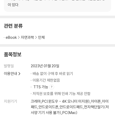
이 있다.
관련 분류
eBook
자연과학
인체
품목정보
발행일
2023년 01월 20일
이용안내
배송 없이 구매 후 바로 읽기
이용기간 제한없음
TTS 가능
저작권 보호를 위해 인쇄 기능 제공 안함
지원기기
크레마,PC(윈도우 - 4K 모니터 미지원),아이폰,아이
패드,안드로이드폰,안드로이드패드,전자책단말기(저
사양 기기 사용 불가),PC(Mac)