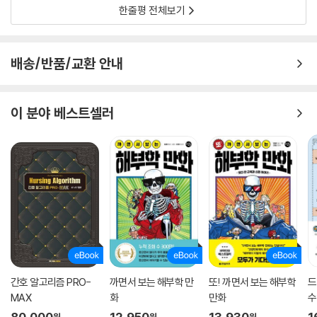
한줄평 전체보기
배송/반품/교환 안내
이 분야 베스트셀러
간호 알고리즘 PRO-
까면서 보는 해부학 만
또! 까면서 보는 해부학
드
MAX
화
만화
수
80,000
12,950
13,930
1