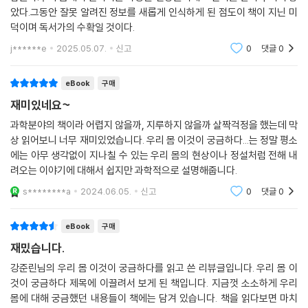
았다.그동안 잘못 알려진 정보를 새롭게 인식하게 된 점도이 책이 지닌 미
덕이며 독서가의 수확일 것이다.
j******e
2025.05.07.
신고
0
댓글
0
eBook
구매
재미있네요~
과학분야의 책이라 어렵지 않을까, 지루하지 않을까 살짝걱정을 했는데 막
상 읽어보니 너무 재미있었습니다. 우리 몸 이것이 궁금하다...는 정말 평소
에는 아무 생각없이 지나칠 수 있는 우리 몸의 현상이나 정설처럼 전해 내
려오는 이야기에 대해서 쉽지만 과학적으로 설명해줍니다.
s********a
2024.06.05.
신고
0
댓글
0
eBook
구매
재밌습니다.
강준린님의 우리 몸 이것이 궁금하다를 읽고 쓴 리뷰글입니다. 우리 몸 이
것이 궁금하다 제목에 이끌려서 보게 된 책입니다. 지금껏 소소하게 우리
몸에 대해 궁금했던 내용들이 책에는 담겨 있습니다. 책을 읽다보면 마치