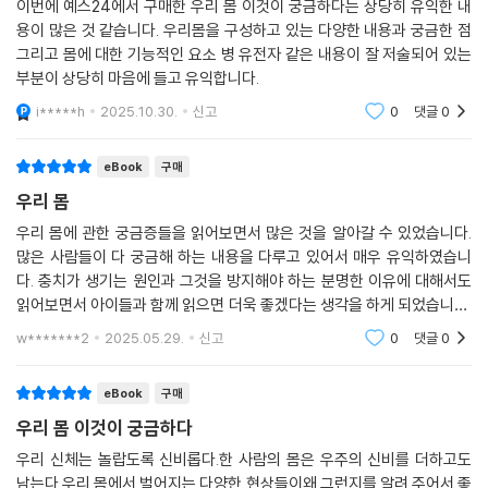
이번에 예스24에서 구매한 우리 몸 이것이 궁금하다는 상당히 유익한 내
용이 많은 것 같습니다. 우리몸을 구성하고 있는 다양한 내용과 궁금한 점
그리고 몸에 대한 기능적인 요소 병 유전자 같은 내용이 잘 저술되어 있는
부분이 상당히 마음에 들고 유익합니다.
i*****h
2025.10.30.
신고
0
댓글
0
eBook
구매
우리 몸
우리 몸에 관한 궁금증들을 읽어보면서 많은 것을 알아갈 수 있었습니다.
많은 사람들이 다 궁금해 하는 내용을 다루고 있어서 매우 유익하였습니
다. 충치가 생기는 원인과 그것을 방지해야 하는 분명한 이유에 대해서도
읽어보면서 아이들과 함께 읽으면 더욱 좋겠다는 생각을 하게 되었습니다.
하나씩 읽으면서 교육이 되는 내용이라는 생각을 하게 됩니다.
w*******2
2025.05.29.
신고
0
댓글
0
eBook
구매
우리 몸 이것이 궁금하다
우리 신체는 놀랍도록 신비롭다.한 사람의 몸은 우주의 신비를 더하고도
남는다.우리 몸에서 벌어지는 다양한 현상들이왜 그런지를 알려 주어서 좋