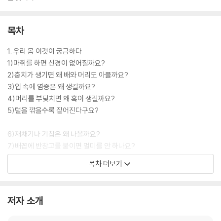
목차
1. 우리 몸 이것이 궁금하다
1)마취를 하면 신경이 없어질까요?
2)충치가 생기면 왜 배와 머리도 아플까요?
3)입 속에 염증은 왜 생길까요?
4)머리를 부딪치면 왜 혹이 생길까요?
5)털을 깎을수록 짙어진다구요?
6)재채기나 기침은 왜 나올까요?
7)배꼽에 반창고를 붙이면 멀미를 안 하나요?
8)피는 빨간색인데 왜 혈관은 초록색일까요?
목차 더보기
9)추워지면 살갗이 오톨도톨해지는 까닭은?
10)노안이란 도대체 무엇일까요?
저자 소개
11)유전은 왜 일어날까요?
12)투베르쿨린 반응이란?