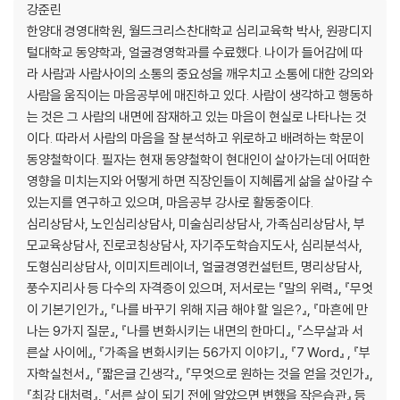
강준린
13)모기에 물리면 왜 가려울까요?
한양대 경영대학원, 월드크리스찬대학교 심리교육학 박사, 원광디지
14)인간은 왜 꿈을 꿀까요?
털대학교 동양학과, 얼굴경영학과를 수료했다. 나이가 들어감에 따
15)대머리는 왜 생길까요?
라 사람과 사람사이의 소통의 중요성을 깨우치고 소통에 대한 강의와
사람을 움직이는 마음공부에 매진하고 있다. 사람이 생각하고 행동하
16)켈로이드 체질이란요?
는 것은 그 사람의 내면에 잠재하고 있는 마음이 현실로 나타나는 것
17)원숭이나 개의 발바닥에도 움푹 들어간 부분이 있을까요?
이다. 따라서 사람의 마음을 잘 분석하고 위로하고 배려하는 학문이
18)무좀은 왜 생길까요?
동양철학이다. 필자는 현재 동양철학이 현대인이 살아가는데 어떠한
19)사람이 야위어지면 뇌세포는 어떻게 될까요?
영향을 미치는지와 어떻게 하면 직장인들이 지혜롭게 삶을 살아갈 수
20)자외선이 사람의 눈에 해롭다는 말은 정말일까요?
있는지를 연구하고 있으며, 마음공부 강사로 활동중이다.
심리상담사, 노인심리상담사, 미술심리상담사, 가족심리상담사, 부
21)인종마다 머리색이 다른 까닭은?
모교육상담사, 진로코칭상담사, 자기주도학습지도사, 심리분석사,
22)어두운 곳에 있다가 밝은 곳으로 나오면 잘 보이지 않는 이유는?
도형심리상담사, 이미지트레이너, 얼굴경영컨설턴트, 명리상담사,
23)살아 있다는 것은 무엇을 말할까요?
풍수지리사 등 다수의 자격증이 있으며, 저서로는 『말의 위력』, 『무엇
이 기본기인가』, 『나를 바꾸기 위해 지금 해야 할 일은?』, 『마흔에 만
나는 9가지 질문』, 『나를 변화시키는 내면의 한마디』, 『스무살과 서
른살 사이에』, 『가족을 변화시키는 56가지 이야기』, 『7 Word』 , 『부
자학실천서』, 『짧은글 긴생각』, 『무엇으로 원하는 것을 얻을 것인가』,
『최강 대처력』, 『서른 살이 되기 전에 알았으면 변했을 작은습관』 등