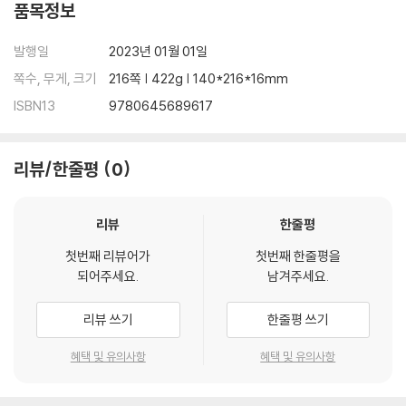
품목정보
발행일
2023년 01월 01일
쪽수, 무게, 크기
216쪽 | 422g | 140*216*16mm
ISBN13
9780645689617
리뷰/한줄평
0
리뷰
한줄평
첫번째 리뷰어가
첫번째 한줄평을
되어주세요.
남겨주세요.
리뷰 쓰기
한줄평 쓰기
혜택 및 유의사항
혜택 및 유의사항