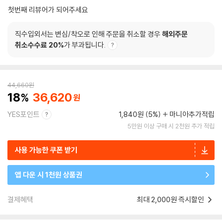
첫번째 리뷰어가 되어주세요
직수입외서는 변심/착오로 인해 주문을 취소할 경우
해외주문
취소수수료 20%
가 부과됩니다.
44,660
원
18
36,620
YES포인트
1,840원 (5%)
마니아추가적립
5만원 이상 구매 시 2천원 추가 적립
사용 가능한 쿠폰 받기
앱 다운 시 1천원 상품권
결제혜택
최대 2,000원 즉시할인