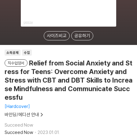
사이즈비교
공유하기
소득공제
수입
Relief from Social Anxiety and St
직수입양서
ress for Teens: Overcome Anxiety and
Stress with CBT and DBT Skills to Increa
se Mindfulness and Communicate Succ
essfu
Hardcover
바인딩/에디션 안내
Succeed Now
Succeed Now
2023.01.01.