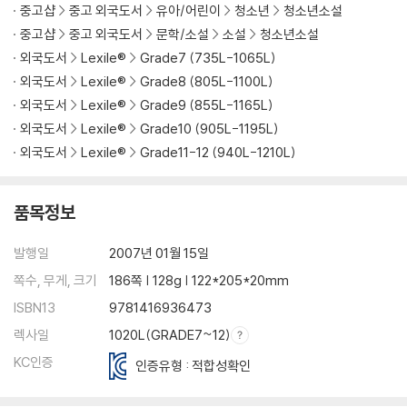
중고샵
중고 외국도서
유아/어린이
청소년
청소년소설
중고샵
중고 외국도서
문학/소설
소설
청소년소설
외국도서
Lexile®
Grade7 (735L-1065L)
외국도서
Lexile®
Grade8 (805L-1100L)
외국도서
Lexile®
Grade9 (855L-1165L)
외국도서
Lexile®
Grade10 (905L-1195L)
외국도서
Lexile®
Grade11-12 (940L-1210L)
품목정보
발행일
2007년 01월 15일
쪽수, 무게, 크기
186쪽 | 128g | 122*205*20mm
ISBN13
9781416936473
렉사일
1020L(GRADE7~12)
KC인증
인증유형 : 적합성확인