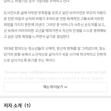
당하고, 비행기는 호수 가운데로 추락하고 만다.
도시인으로 삶에 아무런 부족함을 모르고 살던 브라이언은 부모의 이혼으
로 인한 마음의 상처와 비행기 추락으로 인한 육체적인 고통속에 아무런
희망을 가지지 못한채 지낸다. 그러던 중 어머니가 사주신 손도끼를 보고,
산 속에서 이러저러한 고난을 헤쳐가면서 자신의 인생을 스스로 영위해보
고 싶은 강한 욕망을 느끼면서 살기로 결심한다.
10대로 접어드는 청소년들의 신체적, 정신적 변화를 잘 그려냈으며, 청소
년기의 방황 속에서 소극적으로 살아가기 쉬운 시기에 적극적이고 진취적
으로 살아가도록 용기를 주는 책이다.
Thirteen-year-old Brian Robeson is on his way to visit his fath
er when the single-engine plane in which he is flying crashes.
Suddenly, Brian finds himself alone in the Canadian wilderness
책소개 더보기
with nothing but a tattered Windbreaker and the hatchet his
mother gave him as a present -- and the dreadful secret that
has been tearing him apart since his parent's divorce. But now
저자 소개
1
Brian has no time for anger, self pity, or despair -- it will take al