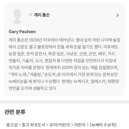
l his know-how and determination, and more courage than he
knew he possessed, to survive.
저
게리 폴슨
For twenty years Gary Paulsen's award-winning contemporar
y classic has been the survival story with which all others are c
Gary Paulsen
ompared. This new edition, with a reading group guide, will intr
게리 폴슨은 1939년 미국에서 태어났다. 열네 살의 어린 나이에 술집
oduce a new generation of readers to this page-turning, hear
에서 신문도 팔고 볼링장에서 핀을 세워 돈을 벌기도 했다. 이후에도
t-stopping adventure.
농장 일꾼, 트럭 운전사, 목장 일꾼, 사냥꾼, 선원, 군인, 배우, 가수,
연출자, 기술자, 교사, 편집자 등 다양한 직업을 전전하다가 마침내
작가로 자리를 굳혔다. 현재까지 200여 권이 넘는 책을 집필했으며,
『개의 노래』『겨울방』『손도끼』로 미국에서 가장 권위 있는 문학상인
뉴베리상을 세 번이나 수상했다. 현재는 뉴멕시코, 알래스카, 태평양
연안을 오가며 생활하고 있다.
관련 분류
중고샵
중고 외국도서
유아/어린이
어린이
[뉴베리 수상작]