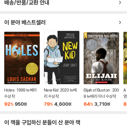
배송/반품/교환 안내
이 분야 베스트셀러
Holes : 1999 뉴베리
New Kid: 2020 뉴베
Elijah of Buxton : 200
A 
수상작
리 수상작
8 뉴베리 아너 수상작
영
소
92
950
79
4,600
64
3,710
8
%
%
%
원
원
원
상
이 책을 구입하신 분들이 산 분야 책