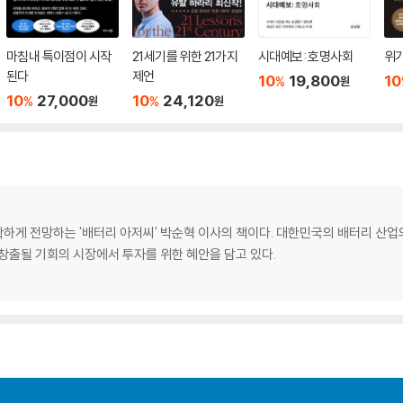
마침내 특이점이 시작
21세기를 위한 21가지
시대예보: 호명사회
위
된다
제언
10
19,800
10
%
원
10
27,000
10
24,120
%
%
원
원
하게 전망하는 '배터리 아저씨' 박순혁 이사의 책이다. 대한민국의 배터리 산업
창출될 기회의 시장에서 투자를 위한 혜안을 담고 있다.