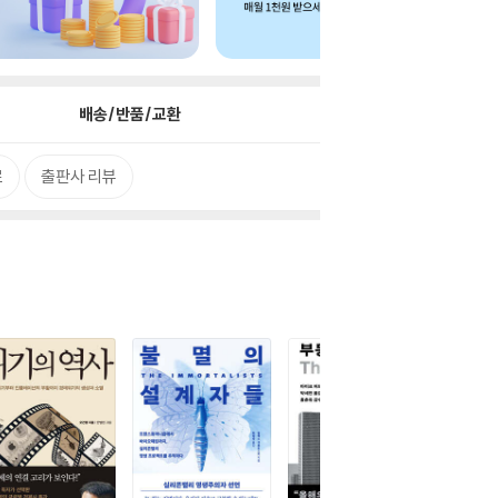
배송/반품/교환
로
출판사 리뷰