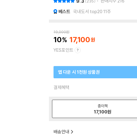
9.3
판매지수
216
235
베스트
국내도서 top20 11주
19,000
원
10
17,100
YES포인트
앱 다운 시 1천원 상품권
결제혜택
종이책
17,100
원
배송안내