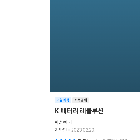
오늘의책
소득공제
K 배터리 레볼루션
박순혁
저
지와인
2023.02.20.