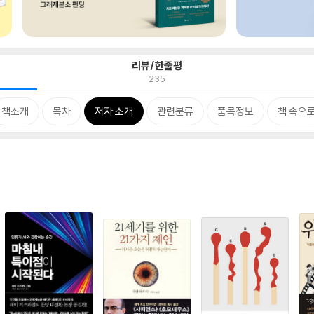
리뷰/한줄평
235
책소개
목차
저자 소개
관련분류
품목정보
책 속으