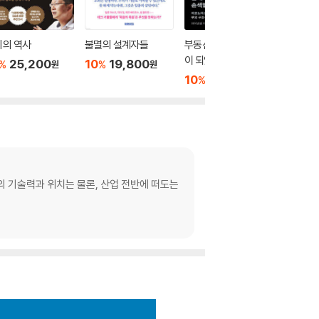
기의 역사
불멸의 설계자들
부동산은 어떻게 권력
기계는 
이 되었나
고 학습
25,200
10
19,800
%
%
원
원
10
22,500
10
1
%
%
원
의 기술력과 위치는 물론, 산업 전반에 떠도는