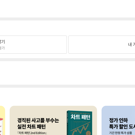
팔기
내 
불가