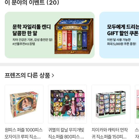
이 분야의 이벤트
20
프렌즈
의 다른 상품
원피스 퍼즐 1000피스
귀멸의 칼날 무지개빛
치이카와 캐릭터 먼작
스
모자이크 루피 직소퍼
직소퍼즐 800피스 홀
귀 직소퍼즐 150피스
자