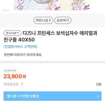
파트너샵
공유하기
디즈니 프린세스 보석십자수 에리얼과
문구/GIFT
친구들 40X50
친절한서비스 고객만족
첫번째 리뷰어가 되어주세요
23,800
원
23,800
YES포인트
0원
앱 다운 시 1천원 상품권