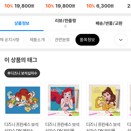
즐
로그...
네컷 ...
0
10
19,800
10
19,800
10
6,300
2
%
%
%
원
원
원
리뷰/한줄평
상품정보
배송/반품/교환
0
체 공지사항
제품소개
관련분류
품목정보
이 상품의 태그
#디즈니 보석십자수
디즈니 프린세스 보석
디즈니 프린세스 보석
디즈니 프린세스 보석
디
십자수 DIY 앨리스_티
십자수 DIY 뷰티풀 에
십자수 DIY 뷰티풀 벨 2
십