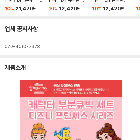
파임 40X50
리얼 25X25
5X25
스
10
21,420
10
12,420
10
12,420
1
%
%
%
원
원
원
업체 공지사항
070-4010-7978
제품소개