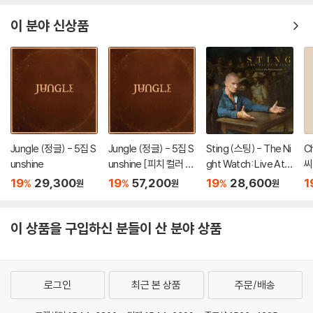
Y MEETS GIRL Ver.]
r.]
-I
이 분야 신상품
Jungle (정글) - 5집 S
Jungle (정글) - 5집 S
Sting (스팅) - The Ni
C
unshine
unshine [피치 컬러 L
ght Watch: Live At T
씨
P]
he Rijksmuseum
F
19
29,300
19
57,200
19
28,600
1
%
%
%
원
원
원
테
이 상품을 구입하신 분들이 산 분야 상품
로그인
최근 본 상품
주문/배송