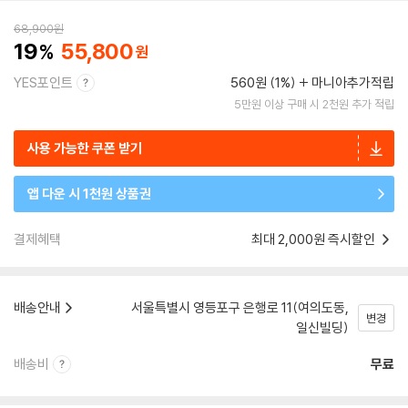
68,900
원
19
55,800
YES포인트
560원 (1%)
마니아추가적립
5만원 이상 구매 시 2천원 추가 적립
사용 가능한 쿠폰 받기
앱 다운 시 1천원 상품권
결제혜택
최대 2,000원 즉시할인
배송안내
서울특별시 영등포구 은행로 11(여의도동,
변경
일신빌딩)
배송비
무료