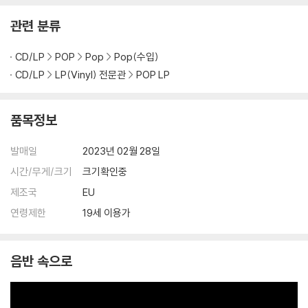
가 어려우므로 신중한 구매를 부탁드립니다.
관련 분류
CD/LP
POP
Pop
Pop(수입)
CD/LP
LP(Vinyl) 전문관
POP LP
품목정보
발매일
2023년 02월 28일
시간/무게/크기
크기확인중
제조국
EU
연령제한
19세 이용가
음반 속으로