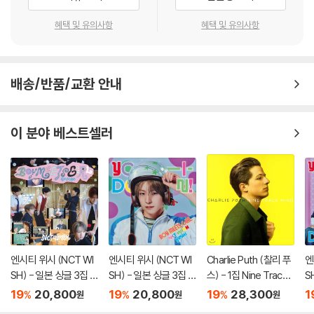
혜택 및 유의사항
혜택 및 유의사항
배송/반품/교환 안내
이 분야 베스트셀러
엔시티 위시 (NCT WI
엔시티 위시 (NCT WI
Charlie Puth (찰리 푸
엔
SH) - 일본 싱글 3집 Y
SH) - 일본 싱글 3집 Y
스) - 1집 Nine Track
S
O-I-DON! / BOY ME
O-I-DON! / BOY ME
Mind [LP]
O
19
20,800
19
20,800
19
28,300
1
%
%
%
원
원
원
ETS GIRL [통상판 BO
ETS GIRL [YUSHI Ve
E