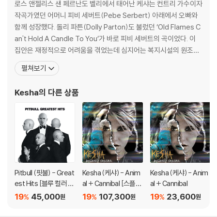
로스 앤젤리스 샌 페르난도 벨리에서 태어난 케샤는 컨트리 가수이자
가 있으며, 이는 상품의 불량이 아닙니다. 단, 재생에 이상이 있는 경우에는
작곡가였던 어머니 피비 세버트(Pebe Serbert) 아래에서 오빠와
불량으로 인한 반품/교환이 가능합니다
함께 성장했다. 돌리 파튼(Dolly Parton)도 불렀던 ‘Old Flames C
an't Hold A Candle To You’가 바로 피비 세버트의 곡이었다. 이
※ 컬러 디스크
집안은 재정적으로 어려움을 겪었는데 심지어는 복지시설의 원조까
아래에 해당하는 경우는 불량이 아니므로 개봉 후 반품/교환이 불가합니
지 받으며 생활했다고 한다. 가족이 테네시로 옮긴 이후에는 어머니
다.
펼쳐보기
가 두 아이들을 스튜디오로 곧잘 데려갔다. 케샤가 곡을 쓰고 노래하
1) 컬러 디스크는 웹 이미지와 실제 색상이 차이가 날 수 있습니다.
는데 어머니는 적극적으로 서포팅하려 했다. 그녀의 집은 패리스 힐
2) 컬러 디스크의 특성상 제작 공정시 앨범마다 색상 차이가 나는 경우도
Kesha
의 다른 상품
튼(Paris Hilto
있습니다.
3) 컬러 디스크는 제작 과정에서 다른 색상 염료가 섞여 얼룩과 번짐, 반점
등이 발생할 수 있습니다.
※ 반품/교환 안내
1) 불량으로 인한 반품/교환 요청 시에는 불량 확인을 위해 개봉 시의 동영
상을 요청할 수 있으며, 동영상이 없는 경우 반품/교환이 제한될 수 있습니
Pitbull (핏불) - Great
Kesha (케샤) - Anim
Kesha (케샤) - Anim
다.
est Hits [블루 컬러 L
al + Cannibal [스플래
al + Cannibal
관련 사진과 동영상 및 재생 기기 모델명을 첨부하여 첨부하여 고객센터에
P]
터 컬러 2LP]
19
45,000
19
107,300
19
23,600
%
%
%
원
원
원
문의 바랍니다.
2) LP는 잦은 배송 과정에서 재킷에 손상이 발생할 가능성이 높고 재판매