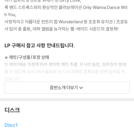
이기 팝과의 듀엣으로 화제가 된 Dirty Love,
록 밴드 스트록스와의 환상적인 콜라보레이션 Only Wanna Dance Wit
h You,
서정적이고 아름다운 컨트리 팝 Wonderland 등 초호화 뮤지션 / 프로듀
서 팀이 총 출동, 데뷔 앨범을 능가하는 웰-메이드 사운드의 결정체!
LP 구매시 참고 사항 안내드립니다.
※ 재킷/구성품/포장 상태
1) 제작/배송 과정에 따라 경미한 재킷 주름, 모서리 눌림, 갈라짐이 발생
할 수 있으며 속지(이너 슬리브)는 디스크와의 접촉으로 인해 갈라질 수
있습니다.
외관상 불량 확인되는 상품을 개봉 시엔 반품/교환 처리 불가합니다.
음반소개 더보기
2) 디스크 라벨은 공정상 매끄럽게 부착되지 않을 수도 있으며 겉포장 비
닐은 품질보증대상이 아닙니다.
3) 일본 제작 LP는 대부분 겉비닐이 밀봉되어 있지 않습니다.
디스크
4) 디지털 다운로드 코드는 본사에서 공지 없이 증정 종료될 수 있습니다.
Disc1
※ 재생 불량