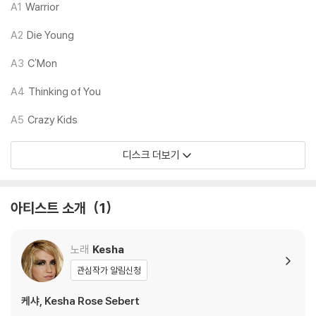
1) 침압 조절 기능이 없는 턴테이블을 사용하시는 경우, (주로 올인원 형태
A1
Warrior
모델) 다이내믹 사운드의 편차가 큰 트랙을 재생할 때 이상 현상이 발생할
A2
Die Young
수 있습니다.
기기 문제로 인해 발생하는 재생 불량 현상에 대해서는 반품/교환이 불가
A3
C'Mon
하니 침압 조절이 가능한 기기에서 재생하실 것을 권유 드립니다.
2) 디스크는 정전기와 먼지로 인해 재생이 원활하지 않은 경우가 있습니
A4
Thinking of You
다. 전용 제품으로 이를 제거하면 대부분 해결됩니다.
A5
Crazy Kids
3) 바늘에 먼지가 쌓이는 경우에도 재생이 원활하지 않을 수 있습니다.
디스크 더보기
※ 디스크 외관 불량
1) 열을 가하여 제작하는 바이닐 공정 특성상 디스크 표면이 미세하게 울
렁거리거나 휘어지는 경우가 있습니다.
아티스트 소개
1
재생이 불안정한 경우 스태빌라이저를 사용하시면 좀 더 안정적인 재생이
가능합니다.
2) 재생 음역의 왜곡을 최소화 하고 반복 재생시에도 최대한 일관되게 유
노래
Kesha
지되도록 디스크 센터 홀 구경이 작게 제작되는 경우가 있습니다. 턴테이
관심작가 알림신청
블 스핀들에 맞지 않는 경우에는 전용 제품 등을 이용하여 센터 홀을 조정
하시면 해결됩니다.
케샤, Kesha Rose Sebert
3) 디스크에 미세한 잔 흠집이 남아있거나 인쇄 면이 깨끗하지 않은 경우