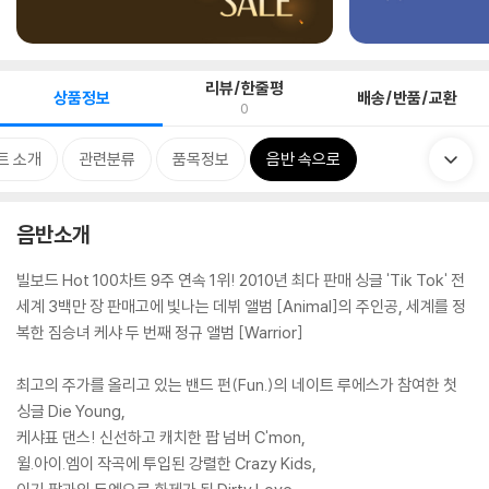
리뷰/한줄평
상품정보
배송/반품/교환
0
트 소개
관련분류
품목정보
음반 속으로
음반소개
빌보드 Hot 100차트 9주 연속 1위! 2010년 최다 판매 싱글 'Tik Tok' 전
세계 3백만 장 판매고에 빛나는 데뷔 앨범 [Animal]의 주인공, 세계를 정
복한 짐승녀 케샤 두 번째 정규 앨범 [Warrior]
최고의 주가를 올리고 있는 밴드 펀(Fun.)의 네이트 루에스가 참여한 첫
싱글 Die Young,
케샤표 댄스! 신선하고 캐치한 팝 넘버 C'mon,
윌.아이.엠이 작곡에 투입된 강렬한 Crazy Kids,