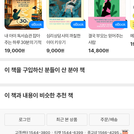
내 아이 독서습관 잡아
심리상담사의 까칠한
결국 부모는 믿어주는
예
주는 하루 30분의 기적
아이 키우기
사람
1
19,000
9,000
14,800
원
원
원
이 책을 구입하신 분들이 산 분야 책
이 책과 내용이 비슷한 추천 책
로그인
최근 본 상품
주문/배송
고객센터 1544-3800
티켓 1544-6399
중고샵 1566-4295