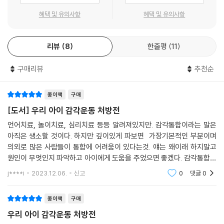
◆ 다양한 감각자극으로 아이를 변화시킬 수 있습니다
혜택 및 유의사항
혜택 및 유의사항
아이들은 움직이고 말하고 놀이를 하며 발달합니다. 여기서 생기는 수많은
리뷰
8
한줄평
11
자극은 뇌의 중추신경계로 전달되어 이미 몸에 입력된 내부 정보와 통합되
며 발달하는 과정을 거치는데, 이를 감각통합이라고 합니다. 감각통합은
구매리뷰
추천순
태아 때부터 엄마의 뱃속에서 손을 빨며 시작되어, 초등학생 때가 되면 완
성됩니다. 감각입력을 처리하고 조직화하는 데는 뇌 신경계의 80% 이상
이 관여할 정도로 뇌 발달과도 밀접한 연관이 있어요. 따라서 아이에게는
종이책
구매
시각, 촉각, 청각 등의 오감과 고유수용성감각, 전정감각 등의 다양한 자극
[도서] 우리 아이 감각운동 처방전
이 꼭 필요한데 TV, 스마트 기기 등 시각자극의 편중이 심해지는 것이 현
언어치료, 놀이치료, 심리치료 등등 알려져있지만. 감각통합이라는 말은
실입니다.
아직은 생소할 것이다. 하지만 깊이있게 파보면 가장기본적인 부분이며
의외로 많은 사람들이 통합에 어려움이 있다는것. 얘는 왜이래 하지말고
◆ 집에서 하는 매일 10분 감각운동을 처방해 드립니다
원인이 무엇인지 파악하고 아이에게 도움을 주었으면 좋겠다. 감각통합은
발달센터에 가야 받을 수 있따는 생각에 꺼려하는 사람듦도 있을것이다.
j****i
2023.12.06.
신고
0
댓글
0
이 책에서는 바른 자세와 자신감을 만드는 대근육 발달 운동부터 연필 잡
최대한 집에서
기, 종이접기 등 소근육 발달 운동, 산만한 아이를 위한 운동, 사회성 발달
종이책
구매
을 위한 운동까지 초등 입학 전 아이에게 꼭 필요한 감각자극을 총망라했
우리 아이 감각운동 처방전
습니다. 수록된 유튜브 동영상 QR코드를 통해 동작을 좀 더 생생하게 볼