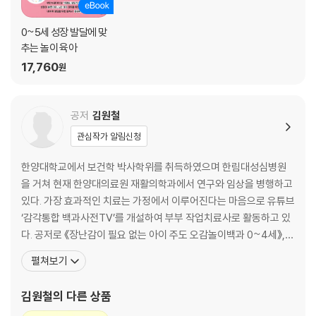
PART 3 손 발달을 위한 감각운동
0~5세 성장 발달에 맞
추는 놀이 육아
무작정 가위질 연습을 시킨다고 될까요?
소근육만의 문제? NO!
17,760
원
신체 조절 능력이 골고루 발달해야 세밀한 움직임도 가능해요
공저
김원철
테니스공 활동│고무줄 낚시│마녀 손가락으로 잡기│물 위에 탑 쌓기│집
게로 쏙쏙│스포이트 활동│모루 낚시│엄마 얼굴 따라 그리기│클레이 활
관심작가 알림신청
동│골프티 활동│실 꿰기│고무줄 빼기│두 손 두 발로 장난감 집기│두루
마리 휴지 감기│종이컵 저글링│카드 나누어 주기│센서리 백 활동│맨손
한양대학교에서 보건학 박사학위를 취득하였으며 한림대성심병원
활동
을 거쳐 현재 한양대의료원 재활의학과에서 연구와 임상을 병행하고
있다. 가장 효과적인 치료는 가정에서 이루어진다는 마음으로 유튜브
:: 일상생활에서 우리 아이 연필 바르게 잡게 하는 꿀팁
‘감각통합 백과사전TV’를 개설하여 부부 작업치료사로 활동하고 있
:: 작업치료사 선생님과 함께하는 손 발달 4주 홈프로그램
다. 공저로 《장난감이 필요 없는 아이 주도 오감놀이백과 0~4세》,
《우리 아이 감각운동 처방전》, 《0~5세 성장 발달에 맞추는 놀이 육
펼쳐보기
PART 4 산만한 아이를 위한 감각운동
아》를 집필하였다. 인스타 @gamtongtv_official 임상치료 17년
차 부부 작업치료사이다. 남편 김원철은 한양대학교에서 보건학 박사
김원철
의 다른 상품
끈기와 참을성이 없다고 단정 짓지 마세요
학위를 취득한 후 한림대학교 성심병원을 거쳐