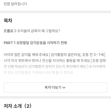
만큼 달라집니다.
목차
프롤로그
우리들의 금쪽이 왜 그럴까요?
PART 1 성장발달 감각운동을 시작하기 전에
아이의 잠든 감각을 깨워 주세요│감각통합의 골든타임, 초등 전 3~7세│
시각 자극 위주에서 벗어나 전신을 자극하는 활동을 해 주세요│초등 입학
전 선행 학습보다 감각통합이 잘되어 있는지 확인해야 해요│내 아이에게
딱 맞는 감각운동은 기관에서 대신해 줄 수 없어요
감각통합 자세히 알아보기│뇌의 영양분인 감각을 조직화하는 과정│집중
목차 더보기
력, 자존감, 학습 능력은 감각통합의 최종 산물이에요│문제 행동을 훈육하
기 전, 아이의 발달을 체크해 보세요│감각운동을 하기 전, 이것만은 꼭 기
억하세요
저자 소개
2