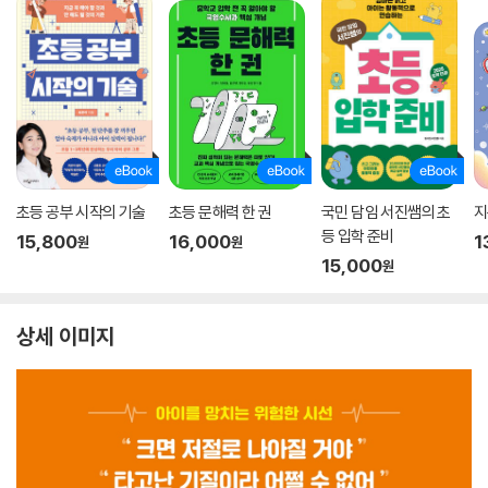
초등 공부 시작의 기술
초등 문해력 한 권
국민 담임 서진쌤의 초
지
등 입학 준비
15,800
16,000
1
원
원
15,000
원
상세 이미지