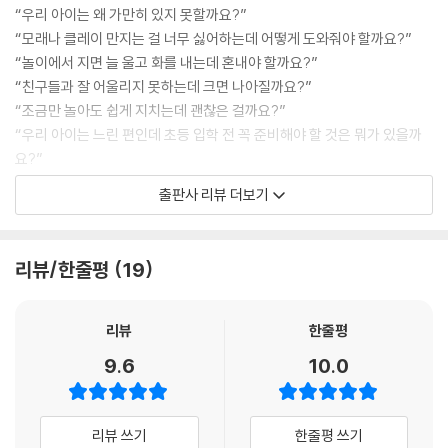
“우리 아이는 왜 가만히 있지 못할까요?”
“모래나 클레이 만지는 걸 너무 싫어하는데 어떻게 도와줘야 할까요?”
언어 자극만 많으면 과연 말이 트일까요?
“놀이에서 지면 늘 울고 화를 내는데 혼내야 할까요?”
각종 감각이 골고루 발달해야 언어 발달도 이루어져요
“친구들과 잘 어울리지 못하는데 크면 나아질까요?”
운동 발달은 언어 발달과도 연관이 있어요
“조금만 놀아도 쉽게 지치는데 괜찮은 걸까요?”
“우리 아이는 느린 편인데 초등 입학 전 꼭 준비해야 할 것은 뭐가 있을까
구강 운동│립스틱 미술 활동│후후 불기
요?”
:: 일상생활에서 우리 아이 구강 욕구 해소하는 꿀팁
출판사 리뷰 더보기
◆ 그저 조금 느리고 예민할 뿐이라고 치부해선 안 됩니다
:: 작업치료사 선생님과 함께하는 언어 발달 4주 홈프로그램
아이의 영유아기 때 여러 육아서를 찾아 읽으며 엄마표 놀이 등 아이의 발
PART 8 3~7세 엄마들이 가장 궁금해하는 성장발달 질문 TOP 5
리뷰/한줄평
19
달을 위한 많은 활동을 하던 부모들도 아이가 어린이집이나 유치원에 가기
시작하면 그 노력이 현저하게 줄어듭니다. 3~7세야말로 발달에 중요한
Q&A 작업치료사 선생님 도와주세요!
시기인데 말이죠. 크면서 나아질 거라고, 타고난 기질 때문에 그럴 거라고,
리뷰
한줄평
용어 정리
나의 성향을 닮아 괜찮을 거라며 아이가 저절로 발달하기를 기다리고 있으
9.6
10.0
면 안 됩니다. 발달이라는 것은 신체, 언어, 인지, 정서 및 사회성 등 여러 영
역들과 서로 연결되어 있기에, 그 시기를 놓치면 위험할 수 있기 때문입니
다.
리뷰 쓰기
한줄평 쓰기