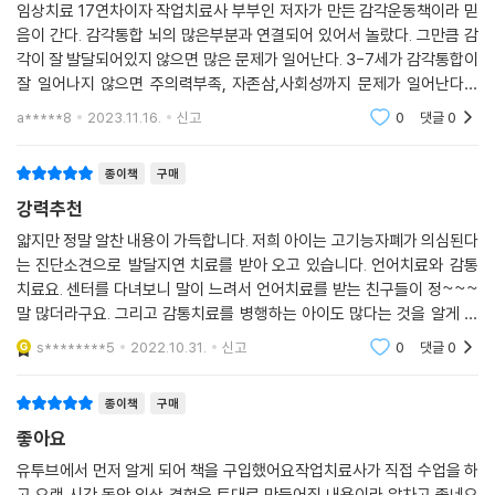
수 있으며, 4주 홈프로그램은 마치 우리 집에 발달전문가가 찾아온 듯 세
임상치료 17연차이자 작업치료사 부부인 저자가 만든 감각운동책이라 믿
심히 가이드합니다. 불안한 마음에 문제집 풀기에 급급해 아이의 공부정서
음이 간다. 감각통합 뇌의 많은부분과 연결되어 있어서 놀랐다. 그만큼 감
각이 잘 발달되어있지 않으면 많은 문제가 일어난다. 3-7세가 감각통합이
를 나빠지게 하고 있는 부모들은 무엇보다 중요한 것은 하루 10분 감각운
잘 일어나지 않으면 주의력부족, 자존삼,사회성까지 문제가 일어난다니
동임을 깨닫게 됩니다.
놀랍다. 생각보다 따라하기 쉽고 쉽게 구할수있는 재료들로 구성되어있다.
a*****8
2023.11.16.
신고
0
댓글
0
여기 쓰여있는대로
◆ 감각통합이 잘된 아이가 학교생활도 잘합니다
종이책
구매
다양한 감각자극이 우리 아이 몸에 쌓이면 어떤 점이 좋을까요? 첫째, 신
강력추천
체의 발달로 바른 자세, 키 성장, 뇌 발달에 도움이 됩니다. 둘째, 집중력이
얇지만 정말 알찬 내용이 가득합니다. 저희 아이는 고기능자폐가 의심된다
높아지고 자기 스스로를 조절할 수 있으며, 사회성이 높아지고 학습 습관
는 진단소견으로 발달지연 치료를 받아 오고 있습니다. 언어치료와 감통
이 좋아집니다. 우리가 살아가면서 중요하다고 생각하는 많은 능력들이 감
치료요. 센터를 다녀보니 말이 느려서 언어치료를 받는 친구들이 정~~~
각통합의 최종 산물입니다. 부모와의 즐거운 감각운동을 통해 감각통합이
말 많더라구요. 그리고 감통치료를 병행하는 아이도 많다는 것을 알게 되
잘 이루어진 아이라면 학교생활을 잘할 뿐만 아니라, 어떤 상황에서도 자
었습니다. 이 책을 보니 이해가 되네요. 온 몸의 감각이 고루 발달하는 것과
s********5
2022.10.31.
신고
0
댓글
0
신의 길을 씩씩하게 걸어 나갈 수 있습니다.
언어가 발달
종이책
구매
좋아요
유투브에서 먼저 알게 되어 책을 구입했어요작업치료사가 직접 수업을 하
고 오랜 시간 동안 임상 경험을 토대로 만들어짐 내용이라 알차고 좋네요