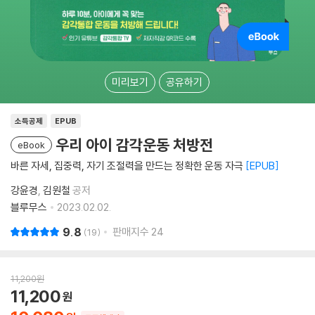
미리보기
공유하기
소득공제
EPUB
우리 아이 감각운동 처방전
eBook
바른 자세, 집중력, 자기 조절력을 만드는 정확한 운동 자극
EPUB
강윤경
김원철
공저
블루무스
2023.02.02.
9.8
판매지수
24
19
11,200
원
11,200