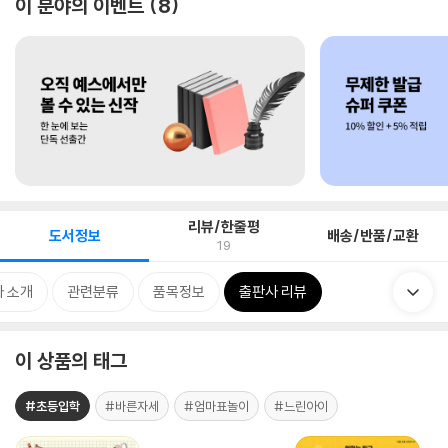
이 분야의 이벤트
8
리뷰/한줄평
도서정보
배송/반품/교환
19
 소개
관련분류
품목정보
출판사 리뷰
이 상품의 태그
#초등입학
#바른자세
#엄마표놀이
#느린아이