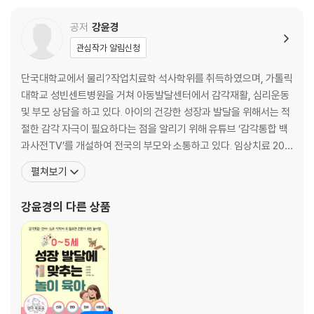
:: 아이에게 필요한 감각운동을 찾아보세요
:: 우리 아이 감각운동에 필요한 도구들
공저
강윤경
관심작가 알림신청
PART 2 바른 자세와 자신감을 만드는 감각운동
단국대학교에서 물리?작업치료학 석사학위를 취득하였으며, 가톨릭
바른 자세와 자신감은 대근육 발달과 밀접하게 관련되어 있어요
대학교 성빈센트병원을 거쳐 아동발달센터에서 감각재활, 심리운동
평상시 자세가 구부정하거나 쉽게 지치지 않나요?
및 부모 상담을 하고 있다. 아이의 건강한 성장과 발달을 위해서는 적
집에서 하루 10분이면 충분해요
절한 감각 자극이 필요하다는 점을 알리기 위해 유튜브 ‘감각통합 백
과사전TV’를 개설하여 전국의 부모와 소통하고 있다. 임상치료 20
짐볼 바운싱│짐볼에 엎드려 움직이기│엎드려 짐볼 밀어내기│짐볼 위에
년 차 부부 작업치료사로 활동하면서 공저로 《장난감이 필요 없는 아
펼쳐보기
서 걷고 뛰기│짐볼 드리블│동물 걸음 따라 하기│균형 유지 활동│코어 강
이 주도 오감놀이백과 0~4세》, 《우리 아이 감각운동 처방전》, 《0~
화 운동│라텍스 밴드 스트레칭│라텍스 밴드로 걷고 뛰기│백업 스트레칭
5세 성장 발달에 맞추는 놀이 육아》를 집필하였다. 임상치료 17년차
강윤경
의 다른 상품
│백업 뛰어넘기│백업 터널 통과하기│백업 장애물 운동│림보 놀이│사방
부부 작업치료사이다. 아내 강윤경은 단국대학교 특
치기 놀이│종이컵 장애물 시합│폼롤러 스트레칭
:: 일상생활에서 우리 아이 바른 자세 만드는 꿀팁
:: 작업치료사 선생님과 함께하는 바른 자세 & 자신감 향상 4주 홈프로그
램