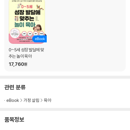
각성 상태가 너무 높은지, 너무 낮은지 먼저 살펴 주세요
에너지를 컨트롤하는 능력은 운동으로 기를 수 있어요
밀어내기│백업 클라이밍│엄마 무릎 오르기│손수레 걷기│수건 줄다리기
│이불김밥 탈출│라텍스 밴드 만세하기│거미줄 통과하기│페트병 나르기
│릴랙스 활동
0~5세 성장 발달에 맞
:: 일상생활에서 우리 아이 집중력 높이는 꿀팁
추는 놀이 육아
:: 작업치료사 선생님과 함께하는 각성 조절 능력 향상 4주 홈프로그램
17,760
원
PART 5 학습 준비를 위한 감각운동
시지각 발달이 느리면 학습 능력도 떨어져요
관련 분류
문제집은 덮어 두고 엄마와의 놀이를 먼저 해 보세요
eBook
가정 살림
육아
무한 루프(∞) 놀이│길 따라가기│창 던지기│풍선 치기│순발력 게임│마
스킹 테이프 도형 만들기│종이컵 캐치볼│컵스 앤 볼│종이과녁 놀이│드
품목정보
롭박스 놀이│떨어지는 공 잡기│선 따라 걷기│스티커 놀이│종이상자 선
긋기│센서리 백 미로 찾기│휴지심 눈 맞춤