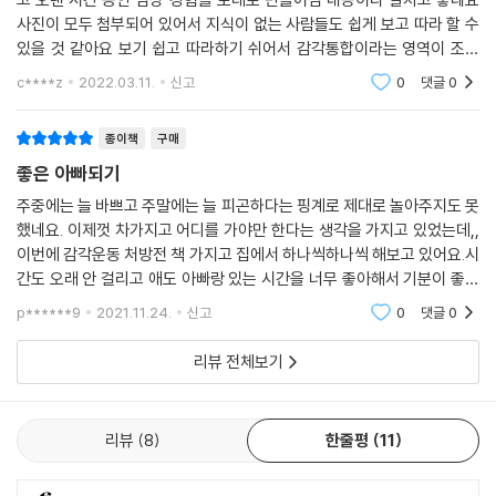
사진이 모두 첨부되어 있어서 지식이 없는 사람들도 쉽게 보고 따라 할 수
있을 것 같아요 보기 쉽고 따라하기 쉬어서 감각통합이라는 영역이 조금
보편화되기를 기대합니다조카들과 함께 몸으로 놀 때 활용하기 좋을 것 같
c****z
2022.03.11.
신고
0
댓글
0
아요조금 더 이론
종이책
구매
좋은 아빠되기
주중에는 늘 바쁘고 주말에는 늘 피곤하다는 핑계로 제대로 놀아주지도 못
했네요. 이제껏 차가지고 어디를 가야만 한다는 생각을 가지고 있었는데,,
이번에 감각운동 처방전 책 가지고 집에서 하나씩하나씩 해보고 있어요.시
간도 오래 안 걸리고 애도 아빠랑 있는 시간을 너무 좋아해서 기분이 좋아
지네요이제는 아들이 먼저 골라서 이거 해보자 저거 해보자 하고있어요~
p******9
2021.11.24.
신고
0
댓글
0
ㅎ더 좋은 아빠가
리뷰 전체보기
리뷰
8
한줄평
11