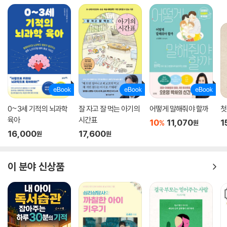
0~3세 기적의 뇌과학
잘 자고 잘 먹는 아기의
어떻게 말해줘야 할까
첫
육아
시간표
10
11,070
1
%
원
16,000
17,600
원
원
이 분야 신상품