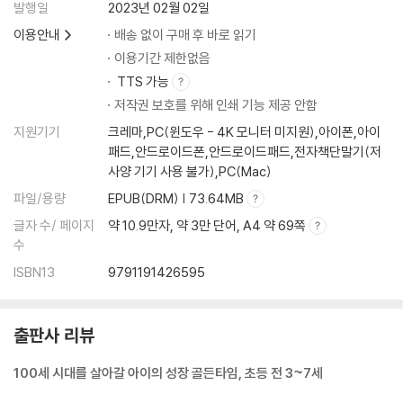
발행일
2023년 02월 02일
:: 일상생활에서 우리 아이 학습 능력 높이는 꿀팁
이용안내
배송 없이 구매 후 바로 읽기
:: 작업치료사 선생님과 함께하는 시지각 발달 4주 홈프로그램
이용기간 제한없음
TTS 가능
PART 6 사회성 발달을 위한 감각운동
저작권 보호를 위해 인쇄 기능 제공 안함
지원기기
크레마,PC(윈도우 - 4K 모니터 미지원),아이폰,아이
아이가 내향적이라 그런 것 같다고요?
패드,안드로이드폰,안드로이드패드,전자책단말기(저
감각통합이 제대로 이뤄졌는지 확인이 필요해요
사양 기기 사용 불가),PC(Mac)
집에서 하는 감각통합, 사회성 형성의 첫걸음이에요
파일/용량
EPUB(DRM) | 73.64MB
글자 수/ 페이지
약 10.9만자, 약 3만 단어, A4 약 69쪽
공 주고받기│기차 놀이│백업 시소│백업 릴레이│엘리베이터 놀이│비행
수
기 놀이│말 타기 놀이│종이 뒤집기 게임│종이 스케이트│색종이 균형잡
기│라텍스 밴드 노 젓기│멀티태스크 운동│복불복 보드게임│마스킹 테이
ISBN13
9791191426595
프 정리 놀이
출판사 리뷰
:: 일상생활에서 우리 아이 공감 능력 높이는 꿀팁
:: 작업치료사 선생님과 함께하는 사회성 발달 4주 홈프로그램
100세 시대를 살아갈 아이의 성장 골든타임, 초등 전 3~7세
PART 7 언어 발달을 위한 감각운동