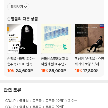
모닉, 스페인 국립 방송 교향악단(RTVE 심포니), 카스티야 이 레옹
펼쳐보기
심포니, 스위스 로망드 오케스트라, 바젤 심포니, 로테르담 필하모닉,
헤이그 필하모닉(레지덴시 오케스트라), 앤트워프 심포니, 아이슬란
손열음
의 다른 상품
드 심포니, 오슬로 필하모닉, 핀란드
손열음 - 라벨: 피아노
한국예술종합학교 음
조성현 / 손열음 - 슈만:
협주곡 / 바흐: 편곡집
악원 개원 30주년 기념
세 개의 로망스 / 라이
(Ravel: Concertos /
음반 [LP]
네케: 플루트 소나타 /
19
24,600
15
85,000
19
17,800
%
%
%
원
원
원
Bach: Wittgenstein)
슈베르트: 시든 꽃 주제
에 의한 서주와 변주곡
관련 분류
CD/LP
클래식
독주곡
독주곡 (수입)
피아노
CD/LP
클래식
독주곡
독주곡 (수입)