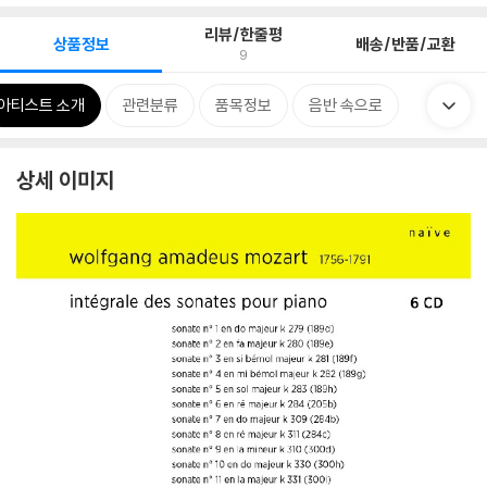
리뷰/한줄평
상품정보
배송/반품/교환
9
아티스트 소개
관련분류
품목정보
음반 속으로
상세 이미지