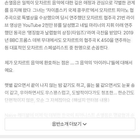
손열음은 일찍이 모차르트 음악에 대한 깊은 애정과 관심으로 각별한 관계
를 유지해 왔다. 그녀는 ‘차이콥스키 국제 콩쿠르’에서 모차르트 피아노 협
주곡으로 특별상을 수상했으며 당시 연주했던 모차르트 협주곡 21번 라이
브 영상은 YouTube 2천만 뷰를 달성했고 네빌 마리너의 지휘 아래 연주
했던 동곡은 ‘명징함과 날렵함의 상징(타임즈)’라며 극찬을 받았다. 2019
년 BBC 프롬스 데뷔 무대에서도 모차르트의 협주곡 K.450을 연주하는
등 대표적인 모차르트 스페셜리스트 중 한명으로 손꼽힌다.
제가 모차르트 음악에 환호하는 점은 … 그 음악의 ‘아이러니’들에 대해서
예요.
햇볕 같으면서 끝이 나지 않는 밤 같기도 하고, 끓는 물 같으면서도 눈꽃 송
이 같고, 우아하면서도 우스꽝스럽고, 도발적이다가도 청초한… 한순간도
단편적이지 않은, 모순 그 자체잖아요 (해설지 인터뷰 내용)
Naive 레이블에 이제 막 데뷔한 한국의 피아니스트 손열음은 명료함과 순
수함을 바탕으로 18개의 피아노 소나타 전곡에 대한 다양한 시각을 가지
음반소개 더보기
고 익살스러운 오페라 부파를 떠올리며 K.330을, 이국적 향취를 가득 담
아 터키풍 행진곡 K.331을, 행복한 농부의 노래를 상상하며 K.332를 연주