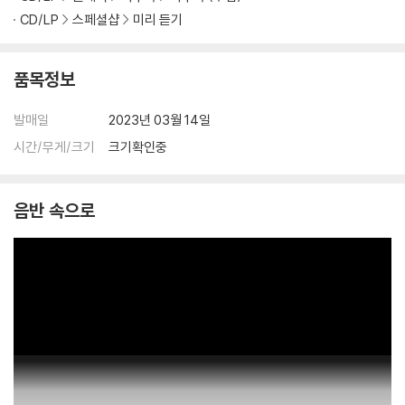
CD/LP
스페셜샵
미리 듣기
품목정보
발매일
2023년 03월 14일
시간/무게/크기
크기확인중
음반 속으로