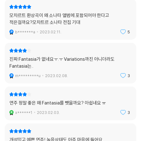
모차르트 환상곡이 왜 소나타 앨범에 포함되어야 한다고
적은걸까요?모차트르 소나타 전집 기대
b*******a
2023.02.11.
5
진짜 Fantasia가 없네요ㅜ.ㅜ Variations까진 아니더라도
Fantasia는..
m*********u
2023.02.08.
3
연주 정말 좋은 왜 Fantasia를 뺏을까요? 아쉽네요 ㅠ
x******1
2023.02.03.
3
개성있고 예쁜 연주! 녹음상태도 아주 마음에 들어요.