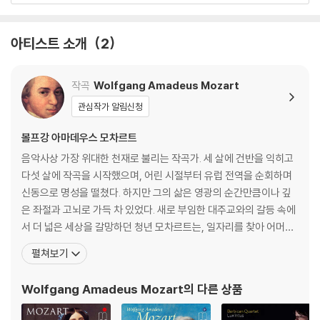
- 5월 2일 화요일 7:30pm 서울 예술의전당 콘서트홀
- 5월 3일 수요일 7:30pm 원주 치악예술관
- 5월 6일 토요일 5pm 서울 예술의전당 콘서트홀
아티스트 소개
2
- 6월 21일 수요일 7:30pm 광주 유스퀘어문화관 금호아트홀
- 6월 24일 토요일 5pm 고양 아람누리 아람음악당
작곡
Wolfgang Amadeus Mozart
- 6월 25일 일요일 5pm 김해 문화의전당
관심작가 알림신청
* 일정은 사정에 따라 변경될 수 있습니다.
볼프강 아마데우스 모차르트
음악사상 가장 위대한 천재로 불리는 작곡가. 세 살에 건반을 익히고
다섯 살에 작곡을 시작했으며, 어린 시절부터 유럽 전역을 순회하며
신동으로 명성을 떨쳤다. 하지만 그의 삶은 영광의 순간만큼이나 깊
은 좌절과 고뇌로 가득 차 있었다. 새로 부임한 대주교와의 갈등 속에
서 더 넓은 세상을 갈망하던 청년 모차르트는, 일자리를 찾아 어머니
와 함께 만하임과 파리로 긴 여행을 떠난다. 그러나 그를 기다리고 있
펼쳐보기
던 것은 첫사랑의 배신과, 낯선 도시 파리에서 마주한 어머니의 비극
적인 죽음, 그리고 차가운 세상의 외면뿐이었다. 이 모든 영광과 비극
Wolfgang Amadeus Mozart
의 다른 상품
의 순간, 모차르트는 자신의 가장 가까운 친구