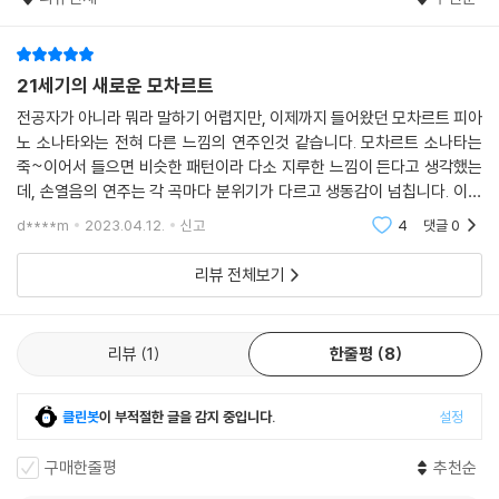
21세기의 새로운 모차르트
전공자가 아니라 뭐라 말하기 어렵지만, 이제까지 들어왔던 모차르트 피아
노 소나타와는 전혀 다른 느낌의 연주인것 같습니다. 모차르트 소나타는
죽~이어서 들으면 비슷한 패턴이라 다소 지루한 느낌이 든다고 생각했는
데, 손열음의 연주는 각 곡마다 분위기가 다르고 생동감이 넘칩니다. 이전
의 고전적인? 연주와는 색다른 느낌의 21세기적인 해석이라고 하고 싶어
d****m
2023.04.12.
신고
4
댓글
0
요.^^ 녹음 상태도
리뷰 전체보기
리뷰
1
한줄평
8
클린봇
이 부적절한 글을 감지 중입니다.
설정
구매한줄평
추천순