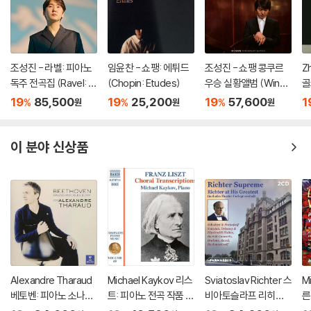
조성진 - 라벨: 피아노
임윤찬 - 쇼팽: 에튀드
조성진 - 쇼팽 콩쿠르
Z
독주 전곡집 (Ravel: T
(Chopin: Etudes)
우승 실황앨범 (Winne
골
he Complete Solo Pi
r of the 17th Internat
ac
19
85,500
19
25,200
19
57,600
1
%
%
%
원
원
원
ano Works) [3LP]
ional Fryderyk Chopi
i
n Piano Competitio
n) [2LP]
이 분야 신상품
Alexandre Tharaud
Michael Kaykov 리스
Sviatoslav Richter 스
M
베토벤: 피아노 소나타
트: 피아노 전곡 작품 6
비아토슬라프 리히테
른
30, 31, 32번 (Beetho
9집 (Liszt: Complet
르 라이브 레코딩 모음
(V