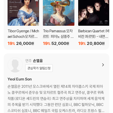
Tibor Gyenge / Mich
Trio Parnassus 모차
Barbican Quartet (바
ael Schoch 모차르트:
르트: 피아노 삼중주 전
비칸 콰르텟) - 내면의
바이올린 소나타집 (M
곡 (Mozart: Comple
빛 (Lux Intus)
19
26,000
19
52,000
19
20,800
%
%
%
원
원
원
ozart: Violin Sonata
te Piano Trios)
s) [SACD Hybrid]
연주
손열음
관심작가 알림신청
Yeol Eum Son
손열음은 2011년 모스크바에서 열린 제14회 차이콥스키 국제 피아
노 콩쿠르에서 준우승 및 모차르트 협주곡 최고 연주상, 콩쿠르 위촉
작품(로디온 셰드린의 연습곡) 최고 연주상을 차지하며 세계 음악계
의 주목을 받기 시작했다. 그동안 런던 심포니, BBC 필하모닉, BBC
스코티쉬 심포니, BBC 웨일즈 국립 오케스트라, 라디오 프랑스 필하