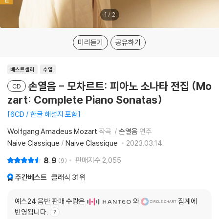
1
/
2
미리듣기
공유하기
베스트셀러
수입
손열음 - 모차르트: 피아노 소나타 전집 (Mo
CD
zart: Complete Piano Sonatas)
6CD / 한글 해설지 포함
Wolfgang Amadeus Mozart
작곡
손열음
연주
Naive Classique
/
Naive Classique
2023.03.14.
8.9
판매지수
2,055
9
주간베스트
클래식
31위
예스24 음반 판매 수량은
와
집계에
반영됩니다.