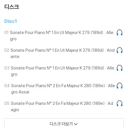
하고 있으며 작곡가의 우아한 관악 세레나데를 닮은 K.333까지 청자들을
디스크
그녀만의 모차르트 세계로 이끈다.
Disc1
그녀는 작곡가 특유의 즉흥적 재능을 반영하여 레코딩 전에 모든 것을 결
정하지 않고 일부분 연주 순간의 영감에 의해 즉흥적으로 연주해 냈고 모
01
Sonate Pour Piano N° 1 En Ut Majeur K 279 (189d) : Alle
gro
차르트 음악 세계의 바탕이라 할 수 있는 ‘오페라’적 요소를 피아노 소나타
에 잘 담아냈다.
02
Sonate Pour Piano N° 1 En Ut Majeur K 279 (189d) : And
ante
소나타 전곡 중 특별히 C장조 소나타 K. 545는 그녀에게 첫사랑이라고 할
만큼 애정 가득한 곡이다. 그 외 K.283 (no.5), K.311 (no.8), K.330 (no.
03
Sonate Pour Piano N° 1 En Ut Majeur K 279 (189d) : Alle
10), K.331 (no.11), K.333 (no.13)는 그녀가 어린 시절부터 가장 좋아해
gro
온 모차르트의 소나타이다.
04
Sonate Pour Piano N° 2 En Fa Majeur K 280 (189e) : Alle
gro Assai
*한글 해설지 포함
05
Sonate Pour Piano N° 2 En Fa Majeur K 280 (189e) : Ad
agio
[2023 손열음 모차르트 피아노 소나타 전곡 리사이틀 투어]
디스크 더보기