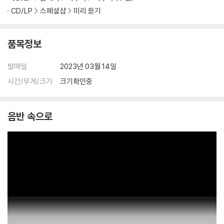
CD/LP
스페셜샵
미리 듣기
품목정보
발매일
2023년 03월 14일
시간/무게/크기
크기확인중
음반 속으로