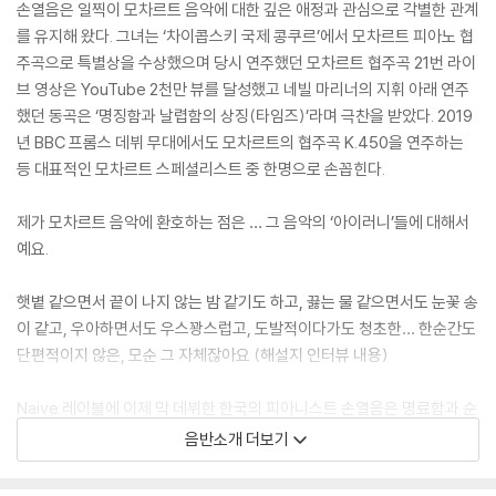
손열음은 일찍이 모차르트 음악에 대한 깊은 애정과 관심으로 각별한 관계
를 유지해 왔다. 그녀는 ‘차이콥스키 국제 콩쿠르’에서 모차르트 피아노 협
주곡으로 특별상을 수상했으며 당시 연주했던 모차르트 협주곡 21번 라이
브 영상은 YouTube 2천만 뷰를 달성했고 네빌 마리너의 지휘 아래 연주
했던 동곡은 ‘명징함과 날렵함의 상징(타임즈)’라며 극찬을 받았다. 2019
년 BBC 프롬스 데뷔 무대에서도 모차르트의 협주곡 K.450을 연주하는
등 대표적인 모차르트 스페셜리스트 중 한명으로 손꼽힌다.
제가 모차르트 음악에 환호하는 점은 … 그 음악의 ‘아이러니’들에 대해서
예요.
햇볕 같으면서 끝이 나지 않는 밤 같기도 하고, 끓는 물 같으면서도 눈꽃 송
이 같고, 우아하면서도 우스꽝스럽고, 도발적이다가도 청초한… 한순간도
단편적이지 않은, 모순 그 자체잖아요 (해설지 인터뷰 내용)
Naive 레이블에 이제 막 데뷔한 한국의 피아니스트 손열음은 명료함과 순
수함을 바탕으로 18개의 피아노 소나타 전곡에 대한 다양한 시각을 가지
음반소개 더보기
고 익살스러운 오페라 부파를 떠올리며 K.330을, 이국적 향취를 가득 담
아 터키풍 행진곡 K.331을, 행복한 농부의 노래를 상상하며 K.332를 연주