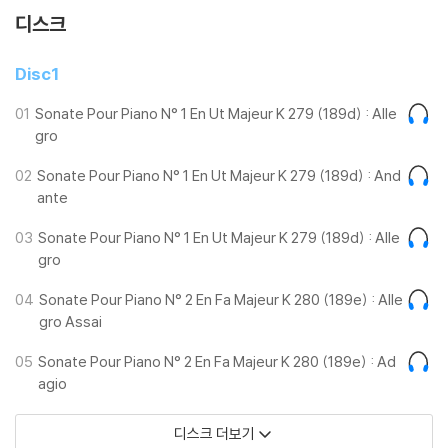
하고 있으며 작곡가의 우아한 관악 세레나데를 닮은 K.333까지 청자들을
디스크
그녀만의 모차르트 세계로 이끈다.
Disc1
그녀는 작곡가 특유의 즉흥적 재능을 반영하여 레코딩 전에 모든 것을 결
정하지 않고 일부분 연주 순간의 영감에 의해 즉흥적으로 연주해 냈고 모
01
Sonate Pour Piano N° 1 En Ut Majeur K 279 (189d) : Alle
gro
차르트 음악 세계의 바탕이라 할 수 있는 ‘오페라’적 요소를 피아노 소나타
에 잘 담아냈다.
02
Sonate Pour Piano N° 1 En Ut Majeur K 279 (189d) : And
ante
소나타 전곡 중 특별히 C장조 소나타 K. 545는 그녀에게 첫사랑이라고 할
만큼 애정 가득한 곡이다. 그 외 K.283 (no.5), K.311 (no.8), K.330 (no.
03
Sonate Pour Piano N° 1 En Ut Majeur K 279 (189d) : Alle
10), K.331 (no.11), K.333 (no.13)는 그녀가 어린 시절부터 가장 좋아해
gro
온 모차르트의 소나타이다.
04
Sonate Pour Piano N° 2 En Fa Majeur K 280 (189e) : Alle
gro Assai
*한글 해설지 포함
05
Sonate Pour Piano N° 2 En Fa Majeur K 280 (189e) : Ad
agio
[2023 손열음 모차르트 피아노 소나타 전곡 리사이틀 투어]
디스크 더보기