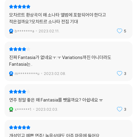
모차르트 환상곡이 왜 소나타 앨범에 포함되어야 한다고
적은걸까요?모차트르 소나타 전집 기대
b*******a
2023.02.11.
5
진짜 Fantasia가 없네요ㅜ.ㅜ Variations까진 아니더라도
Fantasia는..
m*********u
2023.02.08.
3
연주 정말 좋은 왜 Fantasia를 뺏을까요? 아쉽네요 ㅠ
x******1
2023.02.03.
3
개성있고 예쁜 연주! 녹음상태도 아주 마음에 들어요.