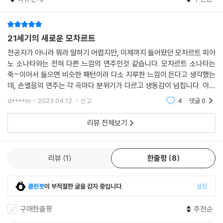
21세기의 새로운 모차르트
전공자가 아니라 뭐라 말하기 어렵지만, 이제까지 들어왔던 모차르트 피아
노 소나타와는 전혀 다른 느낌의 연주인것 같습니다. 모차르트 소나타는
죽~이어서 들으면 비슷한 패턴이라 다소 지루한 느낌이 든다고 생각했는
데, 손열음의 연주는 각 곡마다 분위기가 다르고 생동감이 넘칩니다. 이전
의 고전적인? 연주와는 색다른 느낌의 21세기적인 해석이라고 하고 싶어
d****m
2023.04.12.
신고
4
댓글
0
요.^^ 녹음 상태도
리뷰 전체보기
리뷰
1
한줄평
8
클린봇
이 부적절한 글을 감지 중입니다.
설정
구매한줄평
추천순