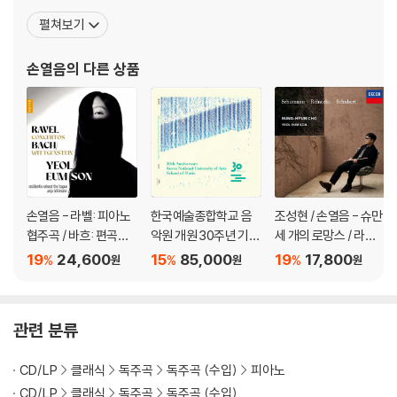
모닉, 스페인 국립 방송 교향악단(RTVE 심포니), 카스티야 이 레옹
펼쳐보기
심포니, 스위스 로망드 오케스트라, 바젤 심포니, 로테르담 필하모닉,
헤이그 필하모닉(레지덴시 오케스트라), 앤트워프 심포니, 아이슬란
손열음
의 다른 상품
드 심포니, 오슬로 필하모닉, 핀란드
손열음 - 라벨: 피아노
한국예술종합학교 음
조성현 / 손열음 - 슈만:
협주곡 / 바흐: 편곡집
악원 개원 30주년 기념
세 개의 로망스 / 라이
(Ravel: Concertos /
음반 [LP]
네케: 플루트 소나타 /
19
24,600
15
85,000
19
17,800
%
%
%
원
원
원
Bach: Wittgenstein)
슈베르트: 시든 꽃 주제
에 의한 서주와 변주곡
관련 분류
CD/LP
클래식
독주곡
독주곡 (수입)
피아노
CD/LP
클래식
독주곡
독주곡 (수입)