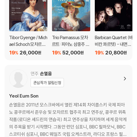
Tibor Gyenge / Mich
Trio Parnassus 모차
Barbican Quartet (바
ael Schoch 모차르트:
르트: 피아노 삼중주 전
비칸 콰르텟) - 내면의
바이올린 소나타집 (M
곡 (Mozart: Comple
빛 (Lux Intus)
19
26,000
19
52,000
19
20,800
%
%
%
원
원
원
ozart: Violin Sonata
te Piano Trios)
s) [SACD Hybrid]
연주
손열음
관심작가 알림신청
Yeol Eum Son
손열음은 2011년 모스크바에서 열린 제14회 차이콥스키 국제 피아
노 콩쿠르에서 준우승 및 모차르트 협주곡 최고 연주상, 콩쿠르 위촉
작품(로디온 셰드린의 연습곡) 최고 연주상을 차지하며 세계 음악계
의 주목을 받기 시작했다. 그동안 런던 심포니, BBC 필하모닉, BBC
스코티쉬 심포니, BBC 웨일즈 국립 오케스트라, 라디오 프랑스 필하