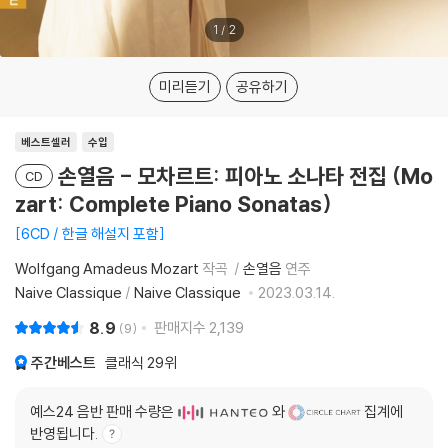
1
/
2
미리듣기
공유하기
베스트셀러
수입
손열음 - 모차르트: 피아노 소나타 전집 (Mo
CD
zart: Complete Piano Sonatas)
6CD / 한글 해설지 포함
Wolfgang Amadeus Mozart
작곡
손열음
연주
Naive Classique
/
Naive Classique
2023.03.14.
8.9
판매지수
2,139
9
주간베스트
클래식
29위
예스24 음반 판매 수량은
와
집계에
반영됩니다.