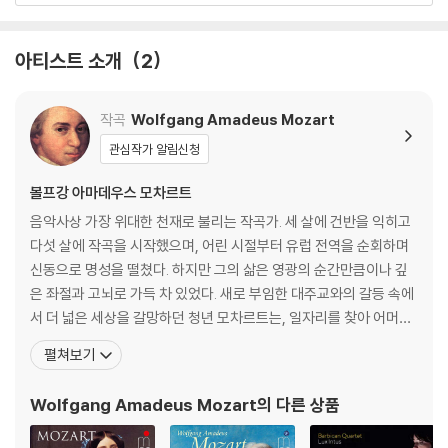
- 5월 2일 화요일 7:30pm 서울 예술의전당 콘서트홀
- 5월 3일 수요일 7:30pm 원주 치악예술관
- 5월 6일 토요일 5pm 서울 예술의전당 콘서트홀
아티스트 소개
2
- 6월 21일 수요일 7:30pm 광주 유스퀘어문화관 금호아트홀
- 6월 24일 토요일 5pm 고양 아람누리 아람음악당
작곡
Wolfgang Amadeus Mozart
- 6월 25일 일요일 5pm 김해 문화의전당
관심작가 알림신청
* 일정은 사정에 따라 변경될 수 있습니다.
볼프강 아마데우스 모차르트
음악사상 가장 위대한 천재로 불리는 작곡가. 세 살에 건반을 익히고
다섯 살에 작곡을 시작했으며, 어린 시절부터 유럽 전역을 순회하며
신동으로 명성을 떨쳤다. 하지만 그의 삶은 영광의 순간만큼이나 깊
은 좌절과 고뇌로 가득 차 있었다. 새로 부임한 대주교와의 갈등 속에
서 더 넓은 세상을 갈망하던 청년 모차르트는, 일자리를 찾아 어머니
와 함께 만하임과 파리로 긴 여행을 떠난다. 그러나 그를 기다리고 있
펼쳐보기
던 것은 첫사랑의 배신과, 낯선 도시 파리에서 마주한 어머니의 비극
적인 죽음, 그리고 차가운 세상의 외면뿐이었다. 이 모든 영광과 비극
Wolfgang Amadeus Mozart
의 다른 상품
의 순간, 모차르트는 자신의 가장 가까운 친구