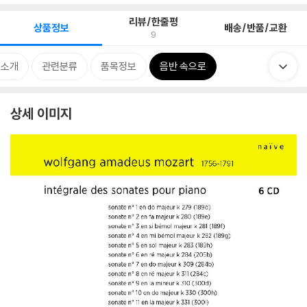
리뷰/한줄평
상품정보
배송/반품/교환
9
 소개
관련분류
품목정보
음반 속으로
상세 이미지