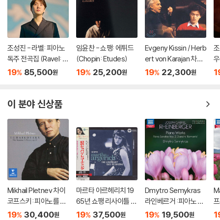
조성진 - 라벨: 피아노
임윤찬 - 쇼팽: 에튀드
Evgeny Kissin / Herb
조
독주 전곡집 (Ravel: T
(Chopin: Etudes)
ert von Karajan 차이
우
he Complete Solo Pi
코프스키: 피아노 협주
r 
19
85,500
19
25,200
19
22,300
1
%
%
%
원
원
원
ano Works) [3LP]
곡 1번 / 스크리아빈: 소
io
품, 에튀드 - 에프게니
n
키신, 카라얀 (Tchaiko
n)
이 분야 신상품
vsky: Piano Concert
o No.1)
Mikhail Pletnev 차이
마르타 아르헤리치 19
Dmytro Semykras
M
코프스키: 피아노를 위
65년 쇼팽 리사이틀 녹
라인베르거 :피아노 작
프
한 6개의 소품과 사계
음 (Martha Argerich
품 (Rheinberger: Pia
(
19
30,400
19
37,500
19
19,500
1
%
%
%
원
원
원