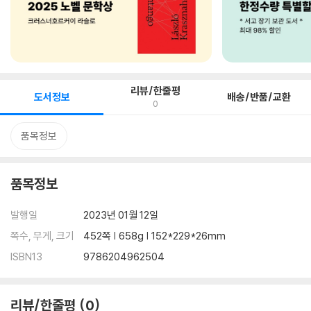
리뷰/한줄평
도서정보
배송/반품/교환
0
품목정보
품목정보
발행일
2023년 01월 12일
쪽수, 무게, 크기
452쪽 | 658g | 152*229*26mm
ISBN13
9786204962504
리뷰/한줄평
0