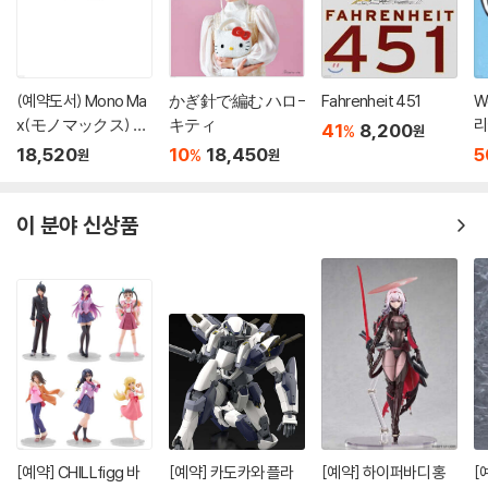
(예약도서) Mono Ma
かぎ針で編む ハロ-
Fahrenheit 451
W
x(モノマックス) 20
キティ
리
41
8,200
%
원
26年10月號
'
18,520
10
18,450
5
%
원
원
이 분야 신상품
[예약] CHILLfigg 바
[예약] 카도카와 플라
[예약] 하이퍼바디 홍
[