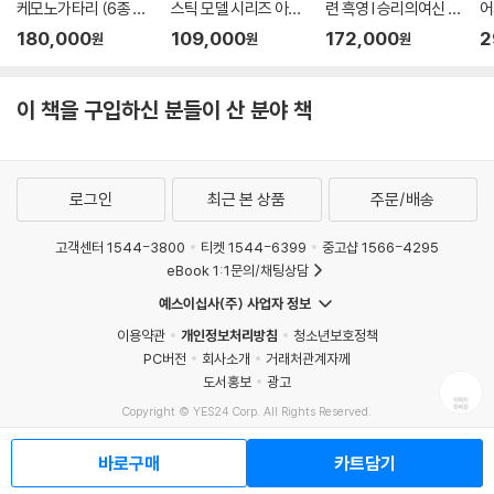
케모노가타리 (6종 세
스틱 모델 시리즈 아바
련 흑영 l 승리의여신 니
어
트)
레스트 l 풀메탈패닉
케
버
180,000
109,000
172,000
2
원
원
원
이 책을 구입하신 분들이 산 분야 책
로그인
최근 본 상품
주문/배송
고객센터 1544-3800
티켓 1544-6399
중고샵 1566-4295
eBook 1:1문의/채팅상담
예스이십사(주) 사업자 정보
이용약관
개인정보처리방침
청소년보호정책
PC버전
회사소개
거래처관계자께
도서홍보
광고
Copyright © YES24 Corp. All Rights Reserved.
MATOM7
바로구매
카트담기