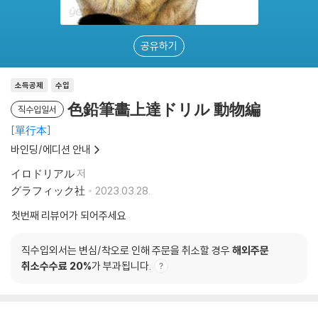
공유하기
소득공제
수입
色鉛筆畵上達ドリル 動物編
직수입일서
單行本
바인딩/에디션 안내
イロドリアル
저
グラフィック社
2023.03.28.
첫번째 리뷰어가 되어주세요
직수입외서는 변심/착오로 인해 주문을 취소할 경우
해외주문
취소수수료 20%
가 부과됩니다.