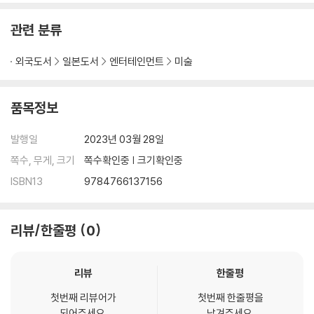
관련 분류
외국도서
일본도서
엔터테인먼트
미술
품목정보
발행일
2023년 03월 28일
쪽수, 무게, 크기
쪽수확인중 | 크기확인중
ISBN13
9784766137156
리뷰/한줄평
0
리뷰
한줄평
첫번째 리뷰어가
첫번째 한줄평을
되어주세요.
남겨주세요.