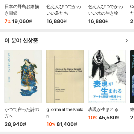
日本の野鳥お繪描
色えんぴつでかわ
色えんぴつでかわ
C
き圖鑑
いい鳥たち
いい水の生き物
7
19,060
16,880
16,880
2
%
원
원
원
이 분야 신상품
かつて在った詩の
gTorma at the Khalo
表現が生まれる
方へ
n
10
45,580
2
%
원
28,940
10
81,400
%
원
원