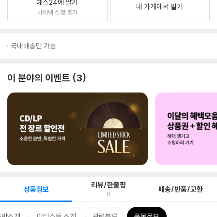
예스24에 팔기
내 가게에서 팔기
바이백 신청 불가
국내배송만 가능
이 분야의 이벤트
3
리뷰/한줄평
상품정보
배송/반품/교환
0
음반소개
아티스트 소개
관련분류
품목정보