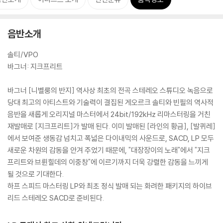
음반소개
솔티/VPO
바그너: 지크프리트
바그너 [니벨룽의 반지] 역사상 최초의 전곡 스테레오 스튜디오 녹음으로
당대 최고의 아티스트와 기술력이 결집된 게오르크 솔티와 빈필의 역사적
음반을 새롭게 오리지널 마스터에서 24bit/192kHz 리마스터링을 거친
재발매로 [지크프리트]가 발매 된다. 이미 발매된 [라인의 황금], [발퀴레]
에서 보여준 생동감 넘치고 폭넓은 다이내믹의 사운드로, SACD, LP 모두
새로운 차원의 감동을 안겨 주었기 때문에, "대장장이의 노래"에서 "지크
프리트와 브륀힐데의 이중창"에 이르기까지 더욱 강렬한 감동을 느끼게
될 것으로 기대한다.
하프 스피드 마스터링 LP와 최초 정식 발매 되는 화려한 패키지의 하이브
리드 스테레오 SACD로 준비된다.