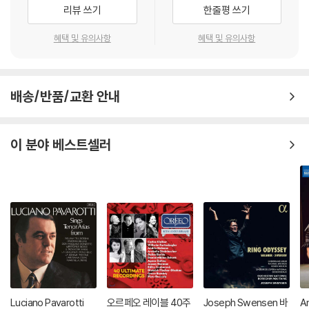
리뷰 쓰기
한줄평 쓰기
혜택 및 유의사항
혜택 및 유의사항
배송/반품/교환 안내
이 분야 베스트셀러
Luciano Pavarotti
오르페오 레이블 40주
Joseph Swensen 바
An