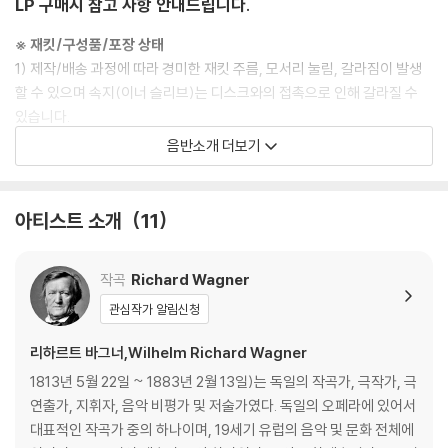
LP 구매시 참고 사항 안내드립니다.
※ 재킷/구성품/포장 상태
1) 제작/배송 과정에 따라 경미한 재킷 주름, 모서리 눌림, 갈라짐이 발생
할 수 있으며 속지(이너 슬리브)는 디스크와의 접촉으로 인해 갈라질 수
있습니다.
외관상 불량 확인되는 상품을 개봉 시엔 반품/교환 처리 불가합니다.
음반소개 더보기
2) 디스크 라벨은 공정상 매끄럽게 부착되지 않을 수도 있으며 겉포장 비
닐은 품질보증대상이 아닙니다.
3) 일본 제작 LP는 대부분 겉비닐이 밀봉되어 있지 않습니다.
아티스트 소개
11
4) 디지털 다운로드 코드는 본사에서 공지 없이 증정 종료될 수 있습니다.
작곡
Richard Wagner
※ 재생 불량
1) 침압 조절 기능이 없는 턴테이블을 사용하시는 경우, (주로 올인원 형태
관심작가 알림신청
모델) 다이내믹 사운드의 편차가 큰 트랙을 재생할 때 이상 현상이 발생할
리하르트 바그너,Wilhelm Richard Wagner
수 있습니다.
기기 문제로 인해 발생하는 재생 불량 현상에 대해서는 반품/교환이 불가
1813년 5월 22일 ~ 1883년 2월 13일)는 독일의 작곡가, 극작가, 극
하니 침압 조절이 가능한 기기에서 재생하실 것을 권유 드립니다.
연출가, 지휘자, 음악 비평가 및 저술가였다. 독일의 오페라에 있어서
2) 디스크는 정전기와 먼지로 인해 재생이 원활하지 않은 경우가 있습니
대표적인 작곡가 중의 하나이며, 19세기 유럽의 음악 및 문화 전체에