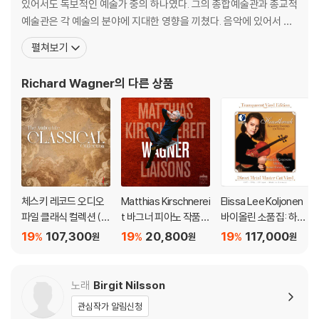
다. 전용 제품으로 이를 제거하면 대부분 해결됩니다.
있어서도 독보적인 예술가 중의 하나였다. 그의 종합예술관과 종교적
3) 바늘에 먼지가 쌓이는 경우에도 재생이 원활하지 않을 수 있습니다.
예술관은 각 예술의 분야에 지대한 영향을 끼쳤다. 음악에 있어서 독
일의 낭만주의 오페라의 전성시대를 열었으며, 음악극이라는 새로운
펼쳐보기
※ 디스크 외관 불량
장르를 창시하였다. 활동후기에는 풍부한 반음계적 음악언어를 발전
1) 열을 가하여 제작하는 바이닐 공정 특성상 디스크 표면이 미세하게 울
시켜, 후대의 작곡가들로 하여금 조성을 약화시키고 결국에 파기하
Richard Wagner
의 다른 상품
렁거리거나 휘어지는 경우가 있습니다.
도록 하는 견인차 역할을 했다. 또한 본인
재생이 불안정한 경우 스태빌라이저를 사용하시면 좀 더 안정적인 재생이
가능합니다.
2) 재생 음역의 왜곡을 최소화 하고 반복 재생시에도 최대한 일관되게 유
지되도록 디스크 센터 홀 구경이 작게 제작되는 경우가 있습니다. 턴테이
블 스핀들에 맞지 않는 경우에는 전용 제품 등을 이용하여 센터 홀을 조정
하시면 해결됩니다.
체스키 레코드 오디오
Matthias Kirschnerei
Elissa Lee Koljonen
3) 디스크에 미세한 잔 흠집이 남아있거나 인쇄 면이 깨끗하지 않은 경우
파일 클래식 컬렉션 (T
t 바그너 피아노 작품
바이올린 소품집: 하트
가 있으며, 이는 상품의 불량이 아닙니다. 단, 재생에 이상이 있는 경우에는
he Audiophile Classi
(Wagner Liaisons)
브레이크 (Heartbrea
19
107,300
19
20,800
19
117,000
%
%
%
원
원
원
불량으로 인한 반품/교환이 가능합니다
cal Collection) [LP]
k: Romantic Encore
s For Violin) [투명 클
※ 컬러 디스크
리어 컬러 2LP]
노래
Birgit Nilsson
아래에 해당하는 경우는 불량이 아니므로 개봉 후 반품/교환이 불가합니
관심작가 알림신청
다.