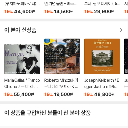
(루치아노 파바로티) -
년 기념 음반 - 베스트
그너: 링 오디세이 (Rin
시
이탈리아 오페라 리마
녹음 40 (ORFEO 40t
g Odyssey)
회'
19
44,600
19
14,500
19
29,900
1
%
%
%
원
원
원
스터 (Tenor Arias Fr
h Anniversary Editio
on
om Italian Opera) [L
n: 40 Ultimate Reco
P]
rdings)
이 분야 신상품
Maria Callas / Franco
Roberto Minczuk 과
Joseph Keilberth / E
J
Ghione 베르디: 라 트
르니에리: 오페라 & 관
ugen Jochum 1954
든
라비아타 - 마리아 칼
현악 작품집 (Guarnier
년 바이로이트 페스티
L
19
55,400
19
19,500
19
48,800
1
%
%
%
원
원
원
라스, 프랑코 기오네 /
i: Pedro Malazarte)
벌 실황 (Wagner: Bay
d
(Verdi: La Traviata)
reuth 1954)
[SACD]
이 상품을 구입하신 분들이 산 분야 상품