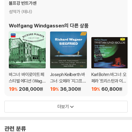
볼프강 빈트가센
성악가 (테너)
Wolfgang Windgassen
의 다른 상품
바그너: 바이로이트 페
Joseph Keilberth 바
Karl Bohm 바그너: 오
스티벌 에디션 (Wagn
그너: 오페라 '지그프리
페라 '트리스탄과 이졸
er: Edition Bayreuth
트' (Wagner: Siegfrie
데' (Wagner: Tristan
19
208,000
19
36,300
19
60,800
%
%
%
원
원
원
er Festspiele) [25C
d - Bayreuther Fest
Und Isolde)
D 박스세트]
spiele 1955)
더보기
관련 분류