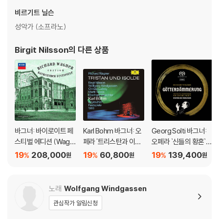
1) 컬러 디스크는 웹 이미지와 실제 색상이 차이가 날 수 있습니다.
비르기트 닐슨
2) 컬러 디스크의 특성상 제작 공정시 앨범마다 색상 차이가 나는 경우도
성악가 (소프라노)
있습니다.
3) 컬러 디스크는 제작 과정에서 다른 색상 염료가 섞여 얼룩과 번짐, 반점
Birgit Nilsson
의 다른 상품
등이 발생할 수 있습니다.
※ 반품/교환 안내
1) 불량으로 인한 반품/교환 요청 시에는 불량 확인을 위해 개봉 시의 동영
상을 요청할 수 있으며, 동영상이 없는 경우 반품/교환이 제한될 수 있습니
다.
관련 사진과 동영상 및 재생 기기 모델명을 첨부하여 첨부하여 고객센터에
바그너: 바이로이트 페
Karl Bohm 바그너: 오
Georg Solti 바그너:
문의 바랍니다.
스티벌 에디션 (Wagn
페라 '트리스탄과 이졸
오페라 `신들의 황혼`
2) LP는 잦은 배송 과정에서 재킷에 손상이 발생할 가능성이 높고 재판매
er: Edition Bayreuth
데' (Wagner: Tristan
(Wagner: Gotterda
19
208,000
19
60,800
19
139,400
%
%
%
원
원
원
가 어려우므로 신중한 구매를 부탁드립니다.
er Festspiele) [25C
Und Isolde)
mmerung)
D 박스세트]
노래
Wolfgang Windgassen
관심작가 알림신청