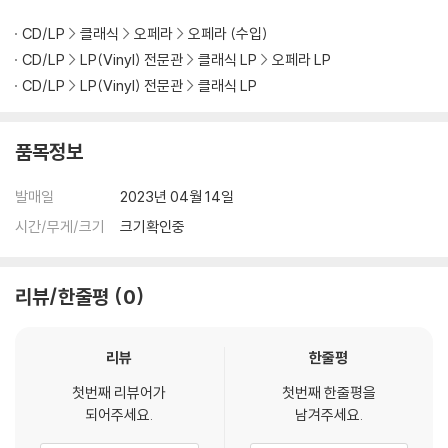
CD/LP
클래식
오페라
오페라 (수입)
CD/LP
LP(Vinyl) 전문관
클래식 LP
오페라 LP
CD/LP
LP(Vinyl) 전문관
클래식 LP
품목정보
발매일
2023년 04월 14일
시간/무게/크기
크기확인중
리뷰/한줄평
0
리뷰
한줄평
첫번째 리뷰어가
첫번째 한줄평을
되어주세요.
남겨주세요.