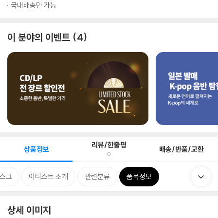
국내배송만 가능
이 분야의 이벤트
4
리뷰/한줄평
상품정보
배송/반품/교환
0
스크
아티스트 소개
관련분류
품목정보
상세 이미지