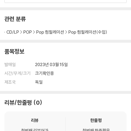
관련 분류
CD/LP
POP
Pop 컴필레이션
Pop 컴필레이션(수입)
품목정보
발매일
2023년 03월 15일
시간/무게/크기
크기확인중
제조국
독일
리뷰/한줄평
0
리뷰
한줄평
첫번째 리뷰어가
첫번째 한줄평을