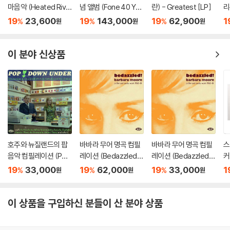
마음악 (Heated Rival
념 앨범 (Fone 40 Yea
란) - Greatest [LP]
리
ry Original Soundtra
rs 1983-2023) [2L
악
19
23,600
19
143,000
19
62,900
1
%
%
%
원
원
원
ck)
P]
me
re
이 분야 신상품
호주와 뉴질랜드의 팝
바바라 무어 명곡 컴필
바바라 무어 명곡 컴필
스
음악 컴필레이션 (Pop
레이션 (Bedazzled!
레이션 (Bedazzled!
커
Down Under 1966-1
Barbara Moore TV, F
Barbara Moore TV, F
oe
19
33,000
19
62,000
19
33,000
1
%
%
%
원
원
원
970)
ilm And Studio Work
ilm And Studio Work
P
1965?81) [2LP]
1965?81)
이 상품을 구입하신 분들이 산 분야 상품