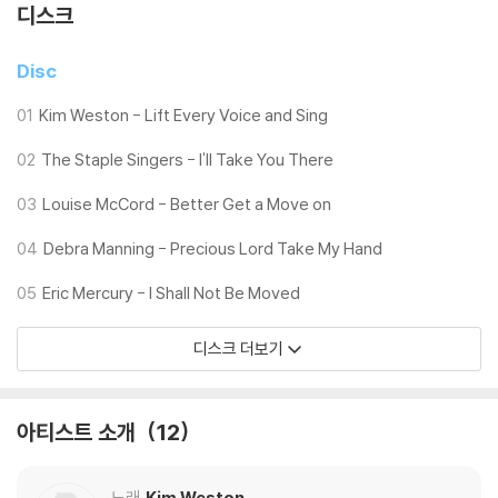
디스크
Disc
01
Kim Weston - Lift Every Voice and Sing
02
The Staple Singers - I'll Take You There
03
Louise McCord - Better Get a Move on
04
Debra Manning - Precious Lord Take My Hand
05
Eric Mercury - I Shall Not Be Moved
디스크 더보기
아티스트 소개
12
노래
Kim Weston