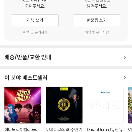
되어주세요.
남겨주세요.
리뷰 쓰기
한줄평 쓰기
혜택 및 유의사항
혜택 및 유의사항
배송/반품/교환 안내
이 분야 베스트셀러
히티드 라이벌리 드라
포네 레코즈 40주년 기
Duran Duran (듀란 듀
여