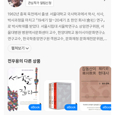
15. 복수의 하나님
관심작가 알림신청
16. 종로, 전차
17. 덕수궁 돌담길
1962년 충북 옥천에서 출생. 서울대학교 국사학과에서 학사, 석사,
18. 팔각정
박사과정을 마치고 『19세기 말~20세기 초 한인 회사(會社) 연구』
19. 시계탑
로 박사학위를 받았다. 서울시립대 서울학연구소 상임연구위원, 서
20. 제중원
울대병원 병원역사문화센터 교수, 한양대학교 동아시아문화연구소
21. 촬영국
연구교수, 한국학중앙연구원 객원교수, 문화재청 문화재전문위원,
22. 파리국
서울시 문화재위원 등을 지냈다. 한국 근현대의 사회경제사, 도시사,
펼쳐보기
23. 도깨비시장, 돗떼기시장
보건의료사, 일상사, 개념사 등에 관해 두루 연구하면서 『서울은 깊
24. 물장수
다』, 『한국 회사의 탄생』, 『현대인의 탄생』, 『오늘 역사가 말하다』, 『1
전우용
의 다른 상품
25. 복덕방
40자로 시대를 쓰다』, 『우리 역사는 깊다』,
26. 협률사
27. 와룡묘
28. 덕수궁 분수대
- 찾아보기
- 도판 출처