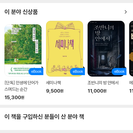
리
하고 알려고도 하지 않는다. 더구나 110여 년 전 이 길 위에서 벌어졌던 장
이 분야 신상품
중한 행렬을 기억하는 사람은 이제 아무도 없다. 그러나 기억하는 것만이
「종로, 전차」에서는 종로의 역사를 서울의 통신교통 수단의 변화(전차의
역사가 아니라 잊어버리는 것도 역사다. 한성전기회사는 러일전쟁 직후 한
부설과 철거, 지하철의 부설 등)와 함께 살펴본다. 조선시대와 구한말을 거
미전기회사로 바뀌었고, 명성황후의 능은 고종 사후 금곡으로 옮겨졌다. 1
쳐 1960년대까지도 서울의 중심으로 기능했던 종로의 화려한 시절이 ‘전
929년에 『연혁사』는 전차에 관한 고종의 기획을 한갓 코미디로 만들어버
차 철거’와 함께 막을 내리는 쓸쓸한 이야기가 이어진다. 「덕수궁 돌담길」
렸고, 1933∼1934년 사이에는 동대문에서 청량리까지 ‘엄숙하게’ 늘어
에서는 고종의 도로 정비, 경운궁 정비와 관련된 일화가, 「팔각정」에서는
서 있던 백양목 가로수들이 모두 베어져버렸다. 1968년 종로 전차 궤도가
오래 전부터 신성한 형상으로 여겨지던 ‘팔각’이 이승만 시대를 거치며 세
철거될 때쯤에는 이미 더 이상 잊을 것은 아무것도 남지 않은 상태였다. --
속화된 사연 등이 펼쳐진다.
-pp.184~185
특히 ‘서울’을 다룰 때 빠지지 않는 것이 바로 근대적 공간으로서의 서울,
1880년대 초반 조선 정부의 신문물 도입 정책은 일견 어수선해 보이지만,
경성이다. 서울 사람들은 근대화를 어떻게 받아들이고 어떻게 이끌어갔으
[단독] 인생에 단어가
세미나책
조반니의 방 안에서
에
찬찬히 들여다보면 어려운 재정 형편에서나마 조선보다 앞서 서양 문물을
며 그것이 서울 공간에는 어떤 흔적을 남겼을까? 저자는 「시계탑」을 통해
스며드는 순간
9,500
11,000
1
원
원
수용했던 중국과 일본의 경험을 나름대로 곱씹은 흔적이 엿보인다. 생사
서울 사람들이 서력과 요일제, 24시제에 익숙해져 가는 과정을, 「제중원」
15,300
원
生絲 수출을 위한 잠상공사나 광산 개발을 위한 광무국, 조운 개혁을 위한
을 통해서는 근대적 위생관을 심어주고 근대적 삶을 훈육하는 장치로서 병
전운국 등은 자본주의 세계체제와 갓 조우한 나라에서 대외 수지의 균형을
원의 기능을 살펴본다. 「파리국」, 「협률사」등의 장에서도 서울에 근대적 의
이루기 위해서는 꼭 필요한 것들이었다. 또 연무국이나 양춘국은 담배와
이 책을 구입하신 분들이 산 분야 책
미의 ‘공중’이 탄생하는 과정이 생생하게 펼쳐진다. 특히 서울 시장의 역사
술의 생산과 유통을 통제해 보려는 의도에 따라 만든 것이었다. ‘백해무
를 압축한 「도깨비시장, 돗떼기시장」에서는 17세기 이후 서울의 독특한 삶
익’한 술과 담배에 중과세하는 것은 근대 국가임을 나타내는 일종의 표식
을 구성했던 병상일치제兵商一致制의 상황을 조감해볼 수 있다.