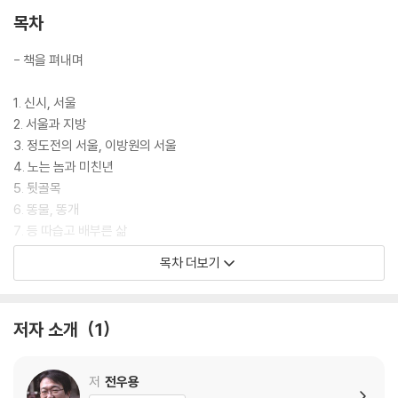
목차
- 책을 펴내며
1. 신시, 서울
2. 서울과 지방
3. 정도전의 서울, 이방원의 서울
4. 노는 놈과 미친년
5. 뒷골목
6. 똥물, 똥개
7. 등 따습고 배부른 삶
8. 땅그지
목차 더보기
9. 무뢰배
10. 촌뜨기
11. 압구정과 석파정
저자 소개
1
12. 남주북병南酒北餠
13. 탕평, 땅평
14. 어섭쇼
저
전우용