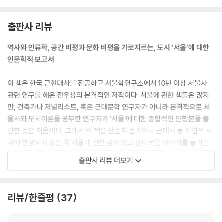
례문 화재는 역사·문화 상업주의에 대한 뼈아픈 경고라 할 수 있다. ---pp.
8~9
출판사 리뷰
정도전은 새 도시에서 ‘괴력난신’怪力亂神이 거처할 곳을 아예 없애버리
역사와 인류학, 공간 비평과 문화 비평을 가로지르는, 도시 ‘서울’에 대한
려 했다. 정도전은 종묘와 사직, 궁궐과 관아, 저자와 민가, 학교와 사당만
인문학적 보고서
으로도 도시를 만들 수 있다고 믿었다. 세부 위치를 선정하는 문제는 그리
중요하지 않았다. 그는 새 도시를 공적 건물과 공적 기관만으로 채우고자
이 책은 한국 근현대사를 전공하고 서울학연구소에서 10년 이상 서울사
했고, 왕에게조차도 예외를 인정하지 않으려 했다. ---p.33
관련 연구를 해온 전우용의 본격적인 저작이다. 서울에 관한 책들은 많지
만, 건축가나 저널리스트, 혹은 근대문학 연구자가 아니라 본격적으로 서
1398년, 이방원이 정도전을 죽였다. 정도전이 새 도시 공간 위에 구현하고
울사와 도시이론을 공부한 연구자가 ‘서울’에 대한 종합적인 단행본을 출
자 했던 꿈도 아울러 사라졌다. 새 임금 정종은 다시 개경으로 거처를 옮겼
간한 것은 처음이다. 그래서 이 책은 단순히 건축이나 근대사 등 지엽적 시
다. 종묘와 사직은 한양에, 왕궁은 개경에 있는 어정쩡한 양경兩京 시절이
각에 한정되지 않은 채 서울에 관한 깊이 있고 흥미로운 이야기를 들려준
한동안 지속되었다. 1400년 왕위에 오른 이방원은 1405년 거처를 다시
다.
출판사 리뷰 더보기
한양으로 옮겼다. 이방원은 정도전이 한양 공간 도처에 새겨 놓은 꿈을 다
지워버리고 싶었을 것이다. 그러나 장소를 모욕할 수는 있어도 그 흔적을
저자는 서울의 과거와 현재 구석구석을 탐색하며 그 표피에 가려진 다양하
지울 수는 없는 법이다. 장소 위에 새겨진 역사는 누적될 뿐 대체되지는 않
고 심오한 의미와 사연들을 들추어낸다. 먼저 ‘서울’이라는 말의 본 의미를
리뷰/한줄평
37
는다. 이방원은 정도전의 집을 사복시司僕寺 마굿간으로 바꿔버렸고, 신
살피는 데서 시작해, 서울에 대한 종합적인 해설과 비평을 시도한다. ‘똥
덕왕후 묘의 신장석을 광교 교각의 초석으로 삼아버렸지만, 장소가 남긴
개’, ‘땅그지’, ‘무뢰배’, ‘깍쟁이’ 등의 유래를 추적해 오래전 서울의 생태와
흔적은 어쨌든 이방원보다 훨씬 오래 살아 지금껏 남아 있다. ---p.36