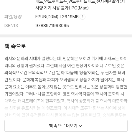
패드,안드로이드폰,안드로이드패드,전자책단말기(저
사양 기기 사용 불가),PC(Mac)
파일/용량
EPUB(DRM) | 36.19MB
ISBN13
9788971993095
책 속으로
역사와 문화의 시대가 열렸다는데, 인문학은 오히려 위기에 빠져드는 아이
러니의 상황이 펼쳐졌다. 그런데 사실 이런 현상이 아이러니로 보인 것은
의식적으로건 무의식적으로건 ‘문화’ 다음에 ‘상품’이라는 두 글자를 빼버
린 탓이다. 문화재 복원과 파괴가 오버랩되고 상품 가치가 떨어지는 역사·
문화 요소는 아무도 돌아보지 않는 곳으로 밀려나는 것은 상품화의 당연한
귀결이었다. 그러나 나를 포함하여 많은 역사학자들이 ‘역사와 문화의 시
대’라는 캐치프레이즈에 현혹되었고, 역사의 상품화가 곧 역사의 대중화라
는 신화를 유포시키는 데 일조했다. 이 시대적 조류가 휩쓰는 사이에 청계
천 바닥에 있던 유적들은 다시 돌아올 수 없는 길을 떠났고, 숭례문 문루는
불타 내려앉았다. 1994년의 성수대교 붕괴와 이듬해의 삼풍백화점 붕괴
책 속으로 더보기
가 물량 위주의 성장제일주의에 대한 혹독한 교훈이었다면, 2008년의 숭