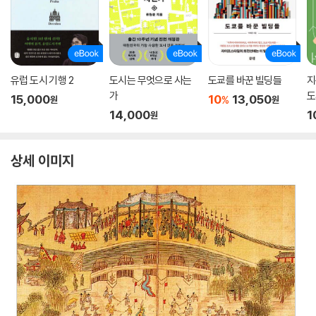
유럽 도시 기행 2
도시는 무엇으로 사는
도쿄를 바꾼 빌딩들
지
가
도
15,000
10
13,050
%
원
원
14,000
1
원
상세 이미지