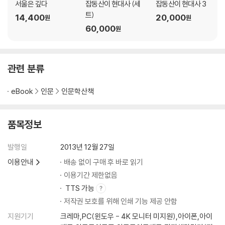
서울은 깊다
잡동산이 현대사 (세
잡동산이 현대사 3
트)
14,400
20,000
원
원
60,000
원
관련 분류
eBook
인문
인문학산책
품목정보
발행일
2013년 12월 27일
이용안내
배송 없이 구매 후 바로 읽기
이용기간 제한없음
TTS 가능
저작권 보호를 위해 인쇄 기능 제공 안함
지원기기
크레마,PC(윈도우 - 4K 모니터 미지원),아이폰,아이