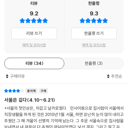
풍속을 생생하게 되살려내는가 하면, 청계천, 종로 거리, 덕수궁 분수대 같
리뷰
한줄평
은 상징물들의 변화에 담긴 의미를 과감하게 추리해내기도 하고, 또 물장
9.2
9.3
그러나 이든 동이든 골목 안의 택지 구성은 기본적으로 같았다. 고관대작
수, 복덕방 같은 사라져버린 문화를 회고담처럼 들려주기도 한다. 이 풍성
이 사는 큰 집이 막다른 집이 되고 그 앞으로 난 골목길 좌우에 작은 집들이
한 이야기들의 바탕에는 소비문화의 중심을 이루는 현대 도시, 현실과 멀
닥지닥지 붙어 있는 꼴을 하고 있었다. 이들 사이에는 결코 가로지를 수 없
어져 장식품으로 전락한 역사에 대한 진지한 성찰이 깔려 있다.
리뷰 쓰기
한줄평 쓰기
는 신분과 경제력의 차이가 있었을 터이지만 그래도 이웃이었다. 불이 나
도, 염병이 돌아도, 도둑이 들어도 같이 대처해야 했다. 그들은 어쩔 수 없
역사적 사실과 고전 자료에 대한 적절한 참조, 탄탄한 역사적 지식에 기반
혜택 및 유의사항
혜택 및 유의사항
이 ‘공동체’를 구성해야 했고, 그 안에서 일상적 관계가 형성되었다. 이런
한 과감한 추리, 일상생활에서 소재를 발견하는 에세이적 구성, 시의성 있
구조에서는 골목끝 고루거각에 사는 부자 나리가 같은 골목 안에서 굶주리
는 비판적 성찰 등을 고루 담은 이 책은 200여 컷의 풍부한 사진자료와 함
는 이웃에 자선을 베풀지 않을 도리가 없었을 것이다. 그것은 도덕적 의무
리뷰
34
한줄평
3
께 학생들부터 연구자들까지 다양한 독자들이 즐길 수 있는 흥미로운 읽을
감이라기보다는 일상적 관계가 만들어내는 연대의식이었다. ---pp.55~
거리를 제공할 것이다.
56
구매리뷰
추천순
영조대의 준천濬川은 거지들에게 큰 선물을 하나 남겼다. 개천 바닥에서
서울의 유래부터 생태·주거환경, 계층적 분포와 습속의 변화까지
종이책
구매
퍼올린 흙을 마땅히 처리할 방법이 없어 오간수문 양쪽에 쌓아두었는데,
― 정도 600년 서울 사람들은 어떻게 살았을까?
서울은 깊다(4.10~6.21)
그러고 보니 두 개의 산이 생겨버렸다. 이 산을 조산造山, 또는 가산假山
*서울의 첫인상은, 차갑고 날카로웠다. 인사이동으로 집사람이 서울에서
이라 불렀다(오늘날 방산동의 옛 이름은 조산동이다). 다리 밑을 차지하지
이 책은 먼저 도시의 의미, ‘서울’의 본뜻을 묻는 데서 출발한다. 서울은 ‘높
직장생활을 하게 된 것은 2010년 1월. 서울, 하면 유난히 눈이 많이 내리고
못한 거지들이 이 산에 땅굴을 파고 거처를 마련했다. 그로써 ‘땅거지’ 무리
이 솟은 울’, 즉 신과 가장 가까운 도시, 가장 신성한 공간이고 정치와 문화
추웠던 그 해 겨울이 선명히 기억에 남는다. 그 추운 서울속으로 집사람을
가 생겨났다. 영조 임금은 준천의 부산물로 생긴 가산에 땅거지가 모여들
와 예술의 중심지라는 뜻이다. 한편 그러기에 서울은 ‘생산’의 공간이라기
보내면서 내 마음이 더 추웠던 까닭이었겠다. 낯선 객지, 그리고 젊고 유능