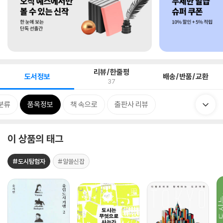
리뷰/한줄평
도서정보
배송/반품/교환
37
분류
품목정보
책 속으로
출판사 리뷰
이 상품의 태그
#도시탐험자
#알쓸신잡