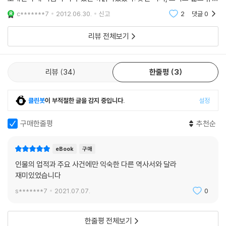
자, 이들을 방치할 경우 심각한 치안 문제가 생길까 우려했던 모양이다. 이
보다는 주변 시골의 생산물을 빨아들이는 ‘소비’의 공간이기도 하다.
한 동료들(서울 깍쟁이라는 말이 먼저 떠올랐던 건 선입견이었을지도) 틈
c*******7
2012.06.30.
신고
2
댓글
0
들에게 최소한의 생계 거리를 줄 심산으로 뱀 잡아 파는 독점권을 주었다.
바
그때는 신해통공 전이라 모든 물종에 다 독점 판매권이 붙어 있었다. 뱀이
서울이 세계의 다른 도시들과 구별되는 독특한 점은 바로 조선 초 서울의
리뷰 전체보기
라고 예외일 수는 없었다. 땅거지를 땅꾼이라고도 했는데, 그 이후로 뱀잡
틀을 구상한 정도전과 이방원의 경복궁 계획에서부터 드러난다. 여타의 오
는 사람을 땅꾼이라 부르게 되었다.
래된 중심도시들과 달리 서울에는 거대한 경기장이나 극장 등 스펙터클의
공간이 존재하지 않는다. 세간에 잘 알려진 정도전과 무학대사의 갈등에서
리뷰
34
한줄평
3
땅거지는 출현하자마자 수적으로 다리 밑 거지를 압도했다. 1년에 한 차례,
저자는 도시 서울에서 종교성을 탈색시키고자 했던 정도전의 뜻을 읽어낸
각처의 거지들이 모여 거지패의 총두목 - 꼭지딴이라고 했다 - 을 뽑는 행
다. 또 경복궁을 『주례』에 따른 철저한 공적 공간으로 계획한 정도전과 그
사를 가졌는데, 그 행사가 가산에서 열렸다. 가산의 거지 두목이 서울 장안
클린봇
이 부적절한 글을 감지 중입니다.
설정
‘공’을 왕의 사적 권위와 등치시키고자 했던 이방원의 갈등 역시 경복궁과
거지 전체를 ‘통솔’하게 되었던 것이다. 꼭지딴은 그 위세가 워낙 당당하여
서울이라는 장소에 고스란히 그 흔적을 남기고 있다. 저자는 바로 이런 공
구매한줄평
추천순
거지들의 잔칫날에는 장안의 명기名妓도 마음대로 부를 수 있었다고 한
간에 아로새겨진 역사의 흔적, 무늬를 섬세히 짚어가며 그 구체적인 서사
다. 기생 처지에서도 무료 봉사만은 아니었다. 당시에는 거지들의 입이 가
徐事를 되살려내는 것이 곧 도시연구의 본무本務라고 강조한다.
장 훌륭한 광고매체였다. 무슨 군君이니 무슨 대감이니 하는 자들도 거지
eBook
구매
또 다산이 “이里가 귀한 이름이고 동洞은 천한 이름인데 지금은 풍속이 어
들을 통해 기생의 평판을 들었다고 한다. ---pp82~83
인물의 업적과 주요 사건에만 익숙한 다른 역사서와 달라
그러져 사람들이 서울 지명을 모두 동으로 쓴다”고 했던 것에서 출발해 조
재미있었습니다
선 초기 잘 다듬어져 있던 곧은길이 왜 구불구불한 작은 길, 막다른 뒷골목
18세기 중엽 서울에 반입되는 쌀 중 대략 1/3 정도가 양조용으로 쓰였다.
들로 바뀌었는지 생각해보며 서울의 생태적·사회적 변화를 추적한다. 또
s*******7
2021.07.07.
0
이 무렵 서울 주민들이 ‘밥’으로 먹는 쌀이 연간 100만 석 정도였으니
오래전 대감집과 여염집이 공존하던 골목 공동체를 기억하며 ‘끼리끼리 모
‘술’로 먹는 쌀은 그 절반인 50만 석에 달했던 것이다. 굶주림을 참지 못해
여살기’가 일반화되어가는 현대 서울의 주거환경을 성찰하기도 한다. 이렇
한줄평 전체보기
남부여대男負女戴하고 서울로 밀려드는 거지떼, 땅꾼이 날로 늘고 있는
게 당시의 역사와 생태·환경적 변화, 또 그로 인한 풍속과 습속의 변화를 연