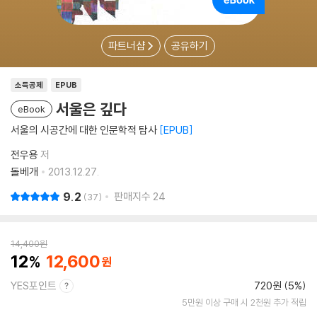
파트너샵
공유하기
소득공제
EPUB
서울은 깊다
eBook
서울의 시공간에 대한 인문학적 탐사
EPUB
전우용
저
돌베개
2013.12.27.
9.2
판매지수
24
37
14,400
원
12
12,600
YES포인트
720원 (5%)
5만원 이상 구매 시 2천원 추가 적립