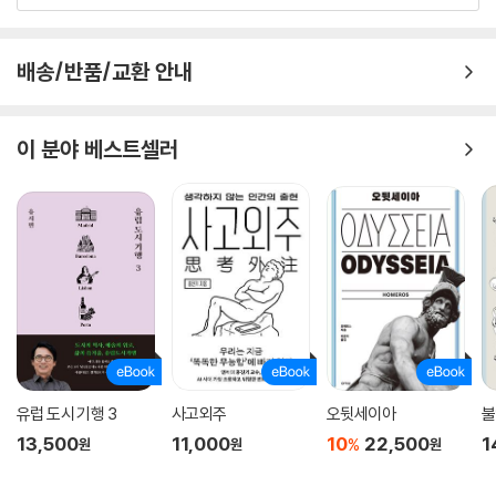
데, 같은 도시 한 편에서는 ‘밥 배’를 채우는 것으로 모자라서 ‘술 배’까지 가
결짓는 서술은 「똥물, 똥개」, 「등 따습고 배부른 삶」, 「땅거지」 등의 장에서
득 채우는 사람들이 있었으니, 왕정의 불인지심不刃之心으로 이를 방치
도 이어진다.
배송/반품/교환 안내
할 수는 없었다. 영조의 금주령은 바로 배 불리는 데 쓰이지 않는 쌀 소비를
줄여 백성의 질고를 덜어주려는 의도에서 나온 것이었다. 그러나 앞에서도
「무뢰배」, 「촌뜨기」, 「어섭쇼」, 「압구정과 석파정」, 「남주북병」, 「탕평, 땅평」
말한 바와 같이, 세계사상에서 금주령이 끝내 성공한 예는 없었다. 이때에
등의 장에서는 조선시대부터 구한말, 근대에 이르기까지 서울의 계층적 분
이 분야 베스트셀러
도 제사에 쓰기 위해서라거니 병자용 약으로 쓰기 위해서라거니 노인을 봉
포와 각 계층별 생활방식이 생생하게 되살아나기도 한다. 조선 후기 도시
양하기 위해서라거니 하면서 갖은 예외 사안을 만들어 술을 만들고, 팔고,
상업발전 과정과 관직과 부의 양극화 현상은 서울 주민의 계층 분화를 더
마셨다. ---p.122
욱 재촉했다. 양반 사대부들이 자기들만의 성을 공고히 하자, 더 이상 건강
한 방식으로 관직에 진출할 수 없게 된 서자·기술직 관리·무반의 무리가 사
1970년 10월 30일 오전 10시, 종로 네거리 보신각 앞에 지하철 전노선의
적인 인맥을 통해 세력 있는 자의 겸인 노릇을 하면서 인생역전을 꿈꾸는
기준이 되는 수준점이 설정되었고, 이를 계기로 지하철 건설이 본격 시작
일이 흔해졌고, 이들을 일컫는 말인 ‘무뢰배’라는 말이 유행어가 되었다.
되었다. 옛 전차 노선 아래로 지하철을 놓겠다는 명시적 합의는 없었지만,
‘촌뜨기’ 역시 계층적 변화와 맞물려 생겨난 말로, ‘서울에서 나고 자란
또 이미 이때의 서울은 사대문 안으로 국한되었던 1890년대의 서울이 아
자’들이 특권화되는 과정을 보여주는 말이다. ‘어섭쇼’는 서울의 계층구조
니었지만, 사람들은 여전히 종로 네거리 보신각 앞을 서울의 중심으로 인
가 변화를 겪으면서 도시의 익명성이 확장되는 과정에서 중촌 상인들이 그
정했고, 지하철 1호선은 종로를 관통해야 한다고 생각했다. 그 무렵까지도
러한 변화에 적응해 만들어낸 새로운 어법이었다.
유럽 도시 기행 3
사고외주
오뒷세이아
불
사람들은 종로에 대해 어쩔 수 없는 집단적 이끌림을 느꼈던 것 같다. 그리
고 또 40년 가까운 세월이 흘렀다. 오늘날 탑골공원과 종묘공원 사이를 산
13,500
11,000
10
22,500
1
%
원
원
원
가려진 역사에서 근대화의 풍경까지
보하는 노인들은 전차가 달리던 옛 종로의 모습을 기억하겠지만, 대다수
―과거를 되돌아보는 따뜻한 감성, 역사적 지식을 바탕으로 한 과감한 추
사람들은 왜 서울역에서 청량리로 뻗은 노선이 지하철 1호선인지 알지 못