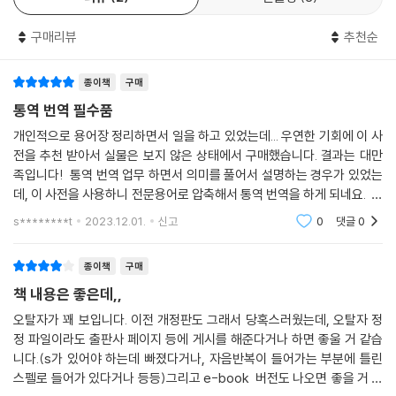
구매리뷰
추천순
종이책
구매
통역 번역 필수품
개인적으로 용어장 정리하면서 일을 하고 있었는데... 우연한 기회에 이 사
전을 추천 받아서 실물은 보지 않은 상태에서 구매했습니다. 결과는 대만
족입니다! 통역 번역 업무 하면서 의미를 풀어서 설명하는 경우가 있었는
데, 이 사전을 사용하니 전문용어로 압축해서 통역 번역을 하게 되네요. 분
야에 따른 국제 협약도 정리되어 있고 최신 용어는 의미 설명도 되어 있습
s********t
2023.12.01.
신고
0
댓글
0
니다.
종이책
구매
책 내용은 좋은데,,
오탈자가 꽤 보입니다. 이전 개정판도 그래서 당혹스러웠는데, 오탈자 정
정 파일이라도 출판사 페이지 등에 게시를 해준다거나 하면 좋울 거 같습
니다.(s가 있어야 하는데 빠졌다거나, 자음반복이 들어가는 부분에 틀린
스펠로 들어가 있다거나 등등)그리고 e-book 버전도 나오면 좋을 거 같