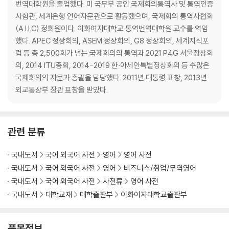
번역대학원을 졸업했다. 미 국무부 공인 국제회의통역사 및 통역인증
시험관, 세계은행 언어자문관으로 활동했으며, 국제회의 통역사협회
(A.I.I.C) 정회원이다. 이화여자대학교 통역번역대학원 교수를 역임
했다. APEC 정상회의, ASEM 정상회의, G8 정상회의, 세계지식포
럼 등 총 2,500회가 넘는 국제회의의 통역과 2021 P4G 서울정상회
의, 2014 ITU총회, 2014-2019 한·아세안특별정상회의 등 수많은
국제회의의 자문과 총괄을 담당했다. 2011년 대통령 표창, 2013년
외교통상부 장관 표창을 받았다.
관련 분류
국내도서
국어 외국어 사전
영어
영어 사전
국내도서
국어 외국어 사전
영어
비즈니스/취업/무역영어
국내도서
국어 외국어 사전
사전류
영어 사전
국내도서
대학교재
대학출판부
이화여자대학교출판부
품목정보