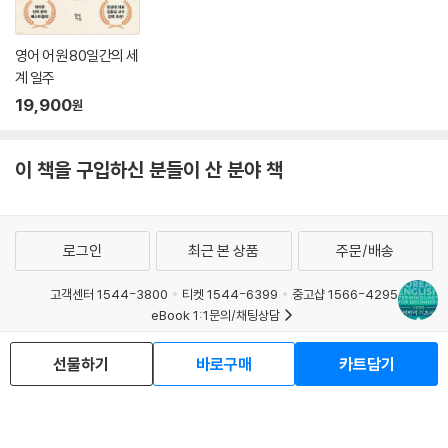
영어 어원 80일간의 세
계 일주
19,900
원
이 책을 구입하신 분들이 산 분야 책
로그인
최근 본 상품
주문/배송
고객센터 1544-3800
티켓 1544-6399
중고샵 1566-4295
eBook 1:1문의/채팅상담
예스이십사(주) 사업자 정보
선물하기
바로구매
카트담기
이용약관
개인정보처리방침
청소년보호정책
PC버전
회사소개
거래처관계자께
도서홍보
광고
Copyright © YES24 Corp. All Rights Reserved.