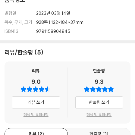
발행일
2023년 03월 14일
쪽수, 무게, 크기
928쪽 | 122*184*37mm
ISBN13
9791158904845
리뷰/한줄평
5
리뷰
한줄평
9.0
9.3
리뷰 쓰기
한줄평 쓰기
혜택 및 유의사항
혜택 및 유의사항
리뷰
2
한줄평
3