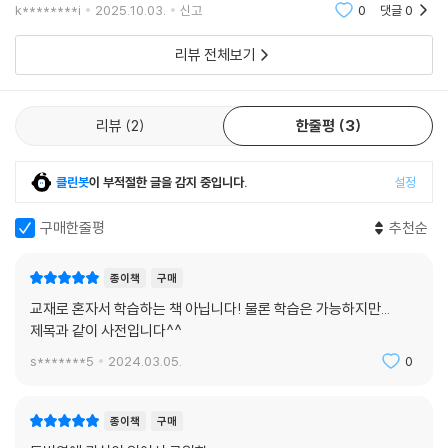
습니다.다니는 도서관에 사물함이 없는데 매번 들고 다니기가너무 무거워
k********i
2025.10.03.
신고
0
댓글
0
서요.
리뷰 전체보기
리뷰
2
한줄평
3
클린봇
이 부적절한 글을 감지 중입니다.
설정
구매한줄평
추천순
종이책
구매
교재로 혼자서 학습하는 책 아닙니다! 물론 학습은 가능하지만...
제목과 같이 사전입니다^^
s*******5
2024.03.05.
0
종이책
구매