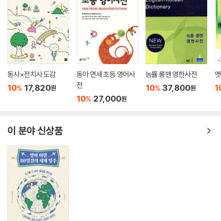
동사×전치사 도감
동아 연세 초등 영어사
능률 롱맨 영한사전
엣
전
10
17,820
10
37,800
1
%
%
원
원
10
27,000
%
원
이 분야 신상품