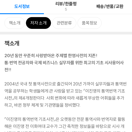
리뷰/한줄평
도서정보
배송/반품/교환
5
책소개
저자 소개
관련분류
품목정보
책소개
20년 동안 꾸준히 사랑받아온 주제별 한영사전의 지존!
통·번역 전공자와 국제 비즈니스 실무자를 위한 최고의 기초 시사용어사
전!!
2004년 국내 첫 통역사전으로 출간되어 20년 가까이 실무자들과 통역번
역을 공부하는 학생들에게 큰 사랑을 받고 있는 『이진영의 통역번역 기초
사전』의 제4개정판이다. 사회 변화에 따라 새롭게 부상한 어휘들을 추가
하고, 바뀐 정부 체계 및 기관명들을 정비했다.
『이진영의 통역번역 기초사전』은 오랫동안 전문 통역사와 번역자로 활동
해온 이진영 전 이화여대 교수가 그간 축적한 정보들을 바탕으로 시사 개