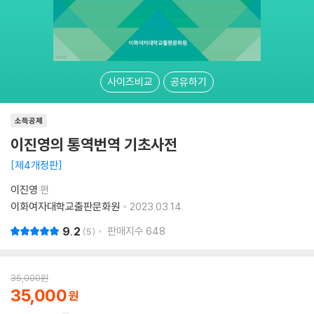
사이즈비교
공유하기
소득공제
이진영의 통역번역 기초사전
제4개정판
이진영
편
이화여자대학교출판문화원
2023.03.14.
9.2
판매지수
648
5
35,000
원
35,000