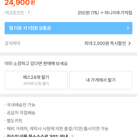
24,900
YES포인트
250원 (1%)
마니아추가적립
앱 다운 시 1천원 상품권
결제혜택
최대 2,000원 즉시할인
이미 소장하고 있다면 판매해 보세요.
예스24에 팔기
내 가게에서 팔기
바이백 신청 불가
국내배송만 가능
공급처 직접배송
별도카트
해외 거래처, 제작사 사정에 의한 품절/지연/출시지연 가능
직수입 상품 취소수수료 30% 안내