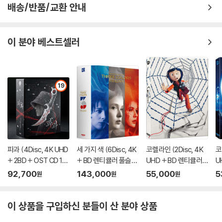
생할 수 있음을 알려드립니다.
배송/반품/교환 안내
※ 디스크 외관 불량
이 분야 베스트셀러
디스크에 미세한 잔 흠집이 남아있거나 인쇄 면이 깨끗하지 않은 경우가
있으며, 상품의 불량이 아닙니다. 단, 재생에 이상이 있는 경우에는 불량으
로 인한 반품/교환이 가능합니다.
19
※ 교환/반품 안내
1) 불량으로 인한 교환/반품 요청 시에는 불량 확인을 위해 개봉 시의 동영
상을 요청할 수 있으며, 동영상이 없는 경우 교환/반품이 제한될 수 있습니
다.
관련 사진과 동영상 및 재생 기기 모델명을 첨부하여 첨부하여 고객센터에
문의 바랍니다.
파과 (4Disc, 4K UHD
세 가지 색 (6Disc, 4K
코렐라인 (2Disc, 4K
코
+ 2BD + OST CD 15
+ BD 렌티큘러 풀슬립
UHD + BD 렌티큘러
U
2) 사양 오인지, 오 구매, 변심 사유로의 반품은 제품 개봉 전에만 운임비
00장 한정 스틸북 한정
트릴로지 박스 한정판)
풀슬립 A Type 700장
y
부담 후 처리 가능합니다.
92,700
143,000
55,000
5
원
원
원
판) : 블루레이
: 블루레이
한정판) : 블루레이
블
3) 스틸북 한정판, 초회 한정판의 경우 제작 수량이 한정되어 있고, 택배
이동 과정에서의 손상이 발생하면, 재 판매가 어려우므로 신중한 구매 선
이 상품을 구입하신 분들이 산 분야 상품
택을 부탁드립니다.
4) 한정판 상품의 변심, 오구매로 인한 반품은 회송된 상품의 상태 확인 후