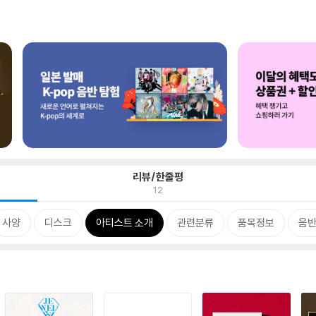
리뷰/한줄평
12
사양
디스크
아티스트 소개
관련분류
품목정보
음반