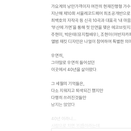
가요계의 낭만가객이자 여전히 현재진행형 가수인 
지난해 제10회 서울레코드페어 최초공개반으로 
최백호의 자작곡 등 신곡 10곡과 대표곡 ‘내 마음
‘부산에 가면'을 통해 첫 인연을 맺은 에코브릿지
주현미, 박은태(뮤지컬배우), 조현아(어반자카
앨범 재킷 디자인은 나얼이 참여하여 특별한 의미
우연히,
그야말로 우연히 들어섰던
이곳에서 40년을 살아왔다.
그 세월의 기억들은,
다소 지워지고 퇴색되긴 했지만
다행히 쓰러진것들만
남지는 않았다.
40년 이라니…
사람으로 치면 不惑이라는데