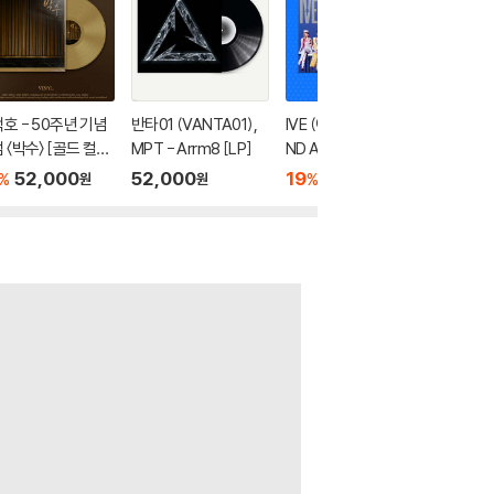
호 - 50주년 기념
반타01 (VANTA01),
IVE (아이브) - THE 2
희규 - 
 〈박수〉 [골드 컬러
MPT - Arrm8 [LP]
ND ALBUM : REVIVE
이킹 [LP
]
+ [화이트 마블 컬러 L
52,000
52,000
19
54,200
46,0
%
%
원
원
원
P]