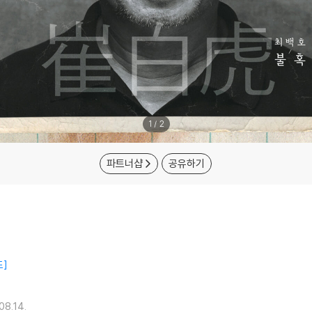
1
/
2
파트너샵
공유하기
드
08.14.