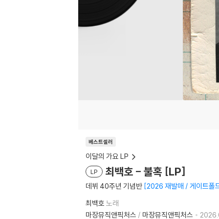
베스트셀러
이달의 가요 LP
최백호 - 불혹 [LP]
LP
데뷔 40주년 기념반
2026 재발매 / 게이트폴
최백호
노래
마장뮤직앤픽처스
/
마장뮤직앤픽처스
2026.