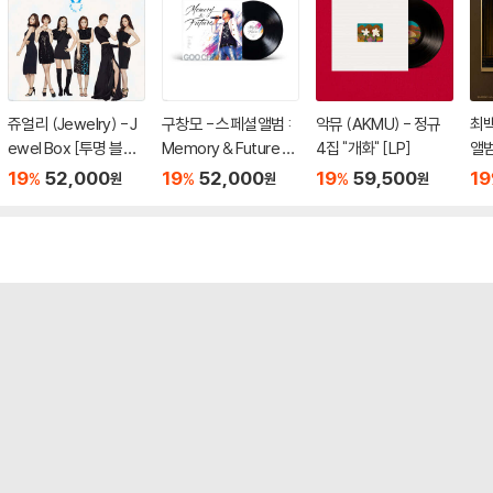
쥬얼리 (Jewelry) - J
구창모 - 스페셜앨범 :
악뮤 (AKMU) - 정규
최백
ewel Box [투명 블루
Memory & Future [L
4집 "개화" [LP]
앨범
컬러 LP]
P]
LP
19
52,000
19
52,000
19
59,500
19
%
%
%
원
원
원