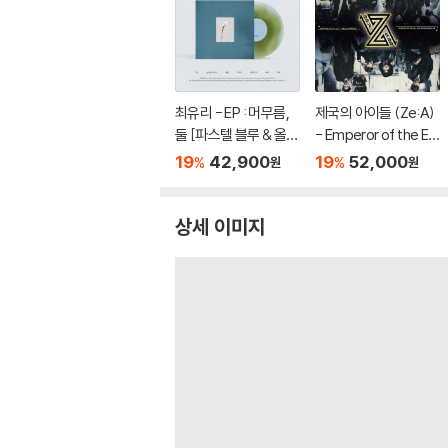
최유리 - EP : 머무름,
제국의 아이들 (Ze:A)
둘 [파스텔 블루 & 올리
- Emperor of the E
브 그린 컬러 10인치 Vi
mpire [립타이드 컬러
19
42,900
19
52,000
%
%
원
원
nyl]
LP]
상세 이미지