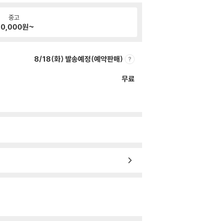
중고
10,000
원~
8/18(화) 발송예정(예약판매)
무료