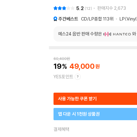
5.2
판매지수
2,673
12
주간베스트
CD/LP종합
113위
LP(Viny
예스24 음반 판매 수량은
와
60,400
원
19
49,000
YES포인트
사용 가능한 쿠폰 받기
앱 다운 시 1천원 상품권
결제혜택