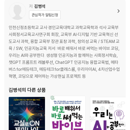
저
김병석
미래를 대비하는 인공지능 활용 프로젝트 교육
관심작가 알림신청
지식을 습득하고 활용하는 방식의 변화
1. 학습자 중심 교육
인천신정초등학교 교사 경인교육대학교 과학교육학과 석사 교육부
2. 프로젝트 학습
사회정서교육교사연구회 회장, 교육부 AI·디지털 기반 교육혁신 선
3. 캡스톤 디자인
도교사 과학, 융합 교육부 장관 표창 과학, 창의성 교육 / STEAM 교
4. STEM 캡스톤 디자인
육 / SW, 인공지능교육 저서: 바로 배워서 바로 써먹는 바이브 코딩,
우리는 AI와 공부한다. 생성형 인공지능과 함께하는 사회정서학습,
영역 특수적 지식
챗GPT 프롬프트 레볼루션, ChatGPT 인공지능 융합교육법, 메타
1. 개인적 지식
버스for에듀테크, 에듀테크for클래스룸, 우리아이AI, 4차산업수업
2. 개인적 지식의 성장
혁명, 코딩으로 제어하는 가상현실 프로젝트 등
3. 영역 특수적 지식
4. 영역 특수적 지식의 성장
김병석
의 다른 상품
창의적 문제 발견
1. 문제 발견
2. 영역 특수적 지식 안에서의 문제 발견
3. 문제 발견에서 지식의 연결
4. 문제 발견 공간