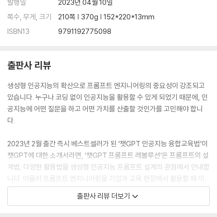
발행일
2023년 04월 10일
쪽수, 무게, 크기
210쪽 | 370g | 152*220*13mm
ISBN13
9791192775098
출판사 리뷰
생성형 인공지능의 확산으로 프롬프트 엔지니어링의 중요성이 강조되고
있습니다. 누구나 코딩 없이 인공지능을 활용할 수 있게 되었기 때문에, 인
공지능에 어떤 질문을 하고 어떤 가치를 산출할 것인가를 고민해야 합니
다.
2023년 2월 출간 즉시 베스트셀러가 된 ‘챗GPT 인공지능 융합교육법’이
챗GPT에 대한 소개서라면, ‘챗GPT 프롬프트 레볼루션’은 프롬프트의 설
계법, 다양한 활용법을 생성형 인공지능 프롬프트 설계의 관점에서 안내합
니다. 아울러 프롬프트 엔지니어링을 기업과 교육 현장에서 활용할 때 이
론적인 토대가 될 수 있는 STEM 캡스톤 디자인의 개념도 담았습니다. 기
출판사 리뷰 더보기
업가 교육자, 인공지능 활용을 원하는 모든 분들에게 프롬프트 설계를 위
한 가이드가 되기를 바랍니다.