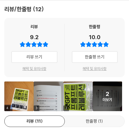
리뷰/한줄평
12
2023 베스트셀러 챗GPT 인공지능 융합교육법 저자진
리뷰
한줄평
9.2
10.0
리뷰 쓰기
한줄평 쓰기
혜택 및 유의사항
혜택 및 유의사항
2
더보기
4
3
3
리뷰
11
한줄평
1