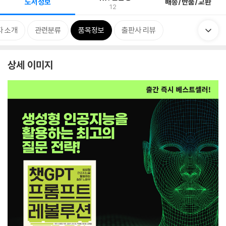
도서정보
배송/반품/교환
12
자 소개
관련분류
품목정보
출판사 리뷰
상세 이미지