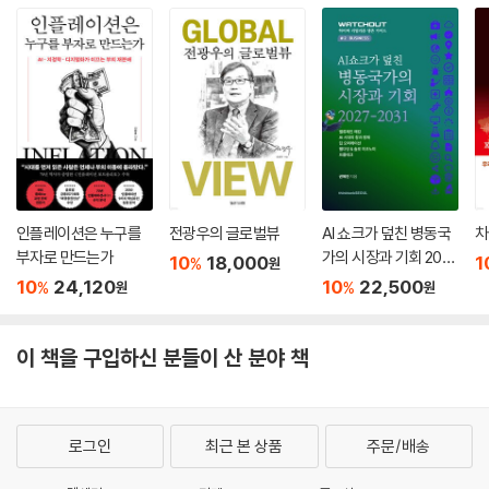
인플레이션은 누구를
전광우의 글로벌뷰
AI 쇼크가 덮친 병동국
차
부자로 만드는가
가의 시장과 기회 202
10
18,000
1
%
원
7-2031
10
24,120
10
22,500
%
%
원
원
이 책을 구입하신 분들이 산 분야 책
로그인
최근 본 상품
주문/배송