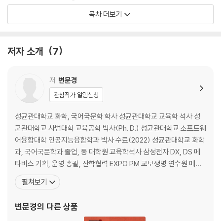
목차 더보기
챗GPT 시대, 인간의 역할
뉴칼라(new collar)의 중요성과 인공지능의 활용
1. DALL-E2 달리2
저자 소개
7
2. Stable Diffusion 스테이블 디퓨전
3. Midjourney 디스코드 미드저니
저
변문경
프롬프트 검색/온라인 갤러리
관심작가 알림신청
1. PromptBase 프롬프트 마켓
2. Lexica의 네거티브 프롬프트
성균관대학교 화학, 국어국문학 학사 성균관대학교 교육학 석사 성
3. DeepDanbooru의 프롬프트 생성 서비스
균관대학교 사범대학 교육공학 박사(Ph. D.) 성균관대학교 소프트웨
4. Playground AI 이미지 편집
어융합대학 인공지능융합학과 박사 수료(2022) 성균관대학교 화학
5. Open Art 이미지 생성
과, 국어국문학과 졸업, 동 대학원 교육학석사 삼성전자 DX, DS 메
6. PromptHero 프롬프트 공유 플랫폼
타버스 기획, 운영 총괄, 산학협력 EXPO PM 교보생명 연수원 메타
7. Eye for AI 프롬프트 빌더
버스 구축 총괄, 인천과학대제전 메타버스 기획 AI & 메타버스 콘텐
펼쳐보기
8. Promptly.Pro 프롬프트 변경 사이트
츠 연구소 소장 / 주식회사 메타유니버스 대표이사 다빈치 Books 출
판 기획 총괄, 인공지능 스토리피아 총괄 2021-2023년 삼성전자 메
변문경
의 다른 상품
Ⅱ. 대화형 인공지능의 시대, 어떤 프롬프트로 무엇을 할까?
타버스 세계관 구성 및