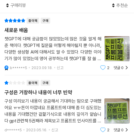
구매리뷰
추천순
종이책
구매
새로운 배움
챗GPT에 대해 궁금함이 많았었는데 많은 것을 알게 해
준 책이다. 챗GPT에 질문을 어떻게 해야될지 뿐 아니라,
다양한 생성형 AI에 대해서도 알 수 있었다. 다양한 이야
기가 많이 있었는데 영어 공부하는데 챗GPT를 잘 쓸 수
있다는 것이 매우 흥미롭고 실제로 도움이 되었다. 챗GP
b******5
2023.09.18.
신고
2
댓글
0
T에게 질문(프롬프트라고 하는데)할 때 어떻게 하면 좋
을지 여러 가지 아이디어를 줬는데 이것
종이책
구매
구성은 거창하나 내용이 너무 빈약
구성 미리보기 내용이 궁금해서 기대하는 맘으로 구매했
어요 ㅠㅠ돈이 아깝네요 프롬프트에 대해 좀 더 심도있는
내용을 기대했건만 겉핥기식으로 내용의 깊이가 얕습니
다 gpt관련책 5권째라 제목보고 프롬프트 인사이트를 좀
더 깊게 다룰 줄 알고 구매했건만 ㅡㅡ 제일 별루였어요
d******5
2023.05.16.
신고
2
댓글
0
책이 너무 얇고 ㅡㅡ 얇은 덕분에 하루만에 다 읽었네요