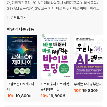
2. 챗GPT로 동화 쓰기
재, 융합장관표창, 2016 올해의 과학교사 AI활용교육/창의성 교육/
STEAM 교육/발명, SW 교육 저서: 바로 배워서 바로 써먹는 바이브
챗GPT로 이미지 크롤링하기
코딩, 우리는 AI와 공부한다. 생성형 인공지능과 함께하는 사회정서
펼쳐보기
1. 이미지 크롤링 코드 생성
학습, 챗GPT 프롬프트 레볼루션, ChatGPT 인공지능 융합교육법,
2. 크롤링 실행하기
메타버스for에듀테크,메타버스 교육 프로젝트, 인공지능과 함께하
박찬
의 다른 상품
는 미래교실, 인공지능for클래스
AI로 만드는 동요
1. 일반적인 작곡 방법
2. 챗GPT로 동요 제작하기
AI로 만드는 동영상
1. 일반적인 동영상 제작 방법
2. 챗GPT로 영상 제작하기
진로 상담
교실로 온 ON 제미나
바로 배워서 바로 써먹
우리는 AI와 공부한다
1. 진로 탐색
이
는 바이브 코딩
10
19,800
%
원
2. 챗GPT에 진로 상담하기
10
19,800
10
19,800
%
%
원
원
Ⅲ. 인공지능 활용 STEM 프로젝트 교육