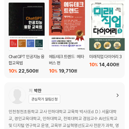
인공지능과 인간의 공존
1. 때로는 두려운 인공지능
2. 인공지능에 인공지능을 묻기
3. 인공지능 토의, 토론 주제
챗GPT로 여행 준비하기
1. 인공지능과 여행
2. 챗GPT로 여행 정보 얻기
ChatGPT 인공지능 융
에듀테크 트렌드 : 메타
미래직업 다이어리 3
3. 챗GPT로 여행 계획하기
합교육법
버스 편
10
14,400
%
원
10
22,500
10
19,710
%
%
원
원
챗GPT로 영어 학습하기
1. 인공지능 언어 모델 챗GPT
2. 챗GPT로 영어단어 공부하기
저
박찬
3. 챗GPT로 영어 작문하기
관심작가 알림신청
4. 챗GPT로 대화 연습하기
인천청천초등학교 교사 인하대학교 교육학 박사(Ed. D.) 서울대학
챗GPT와 함께라면 나도 동화 작가
교, 경인교육대학교, 인하대학교, 전북대학교 겸임교수 AI선도학교
1. 글쓰기 과정
및 디지털 연구학교 운영, 교육부 교실혁명선도교사 전문가 과학, 영