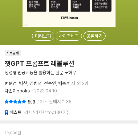
미리보기
사이즈비교
공유하기
소득공제
챗GPT 프롬프트 레볼루션
생성형 인공지능을 활용하는 질문 노하우
변문경
박찬
김병석
전수연
박종훈
저
외 2명
다빈치books
2023.04.10.
9.3
판매지수
36
12
베스트
경제/경제학 top100 7주
18,000
원