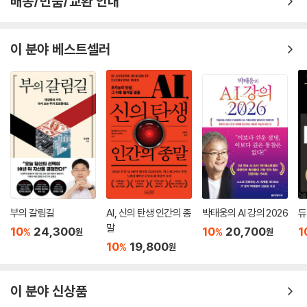
배송/반품/교환 안내
이 분야 베스트셀러
부의 갈림길
AI, 신의 탄생 인간의 종
박태웅의 AI 강의 2026
듀
말
10
24,300
10
20,700
1
%
%
원
원
10
19,800
%
원
이 분야 신상품