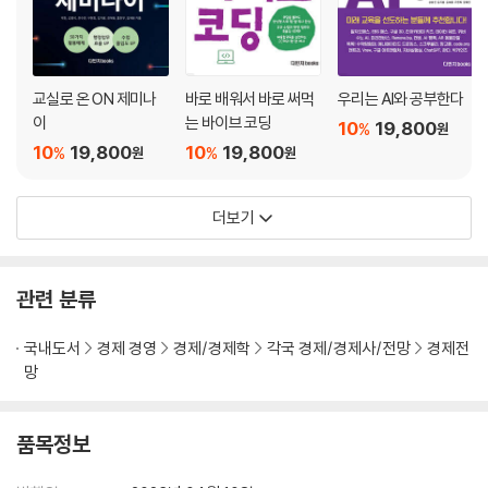
5. 스키마 활동
6. 지식과 정보의 차이
7. 지식의 융합
8. 인지적 스캐폴딩(Cognitive Scaffolding)
교실로 온 ON 제미나
바로 배워서 바로 써먹
우리는 AI와 공부한다
9. 창의적 문제 발견과 혁신 교육
이
는 바이브 코딩
10
19,800
%
원
10
19,800
10
19,800
%
%
원
원
더보기
관련 분류
국내도서
경제 경영
경제/경제학
각국 경제/경제사/전망
경제전
망
품목정보