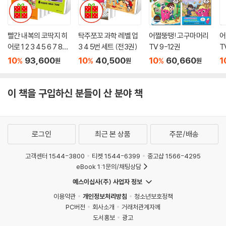
빨간 내복의 코딱지 히
탁주쪼꼬 과학 레벨 업
어쩔뚱땡! 고구마머리
어
어로 1 2 3 4 5 6 7 8번
3 4 5번 세트 (전3권)
TV 9-12권
T
세트 (전8권)
10
93,600
10
40,500
10
60,660
1
%
%
%
원
원
원
이 책을 구입하신 분들이 산 분야 책
로그인
최근 본 상품
주문/배송
고객센터 1544-3800
티켓 1544-6399
중고샵 1566-4295
eBook 1:1문의/채팅상담
예스이십사(주) 사업자 정보
이용약관
개인정보처리방침
청소년보호정책
PC버전
회사소개
거래처관계자께
도서홍보
광고