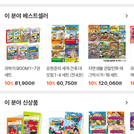
이 분야 베스트셀러
과학이 BOOM 1~7권
유현준의 세계 건축 대
자연생물 관찰만화 에
과
세트
모험 1-4 세트 (전4권)
그박사 11-18 세트
재
10
81,900
10
60,750
10
120,060
1
%
%
%
원
원
원
이 분야 신상품