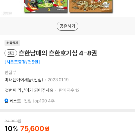
공유하기
소득공제
흔한남매의 흔한호기심 4-8권
전집
사은품증정/전5권
편집부
미래엔아이세움(전집)
2023.01.19.
첫번째 리뷰어가 되어주세요
판매지수
12
베스트
전집 top100 4주
84,000
원
10
75,600