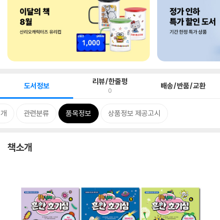
리뷰/한줄평
도서정보
배송/반품/교환
0
소개
관련분류
품목정보
상품정보 제공고시
책소개