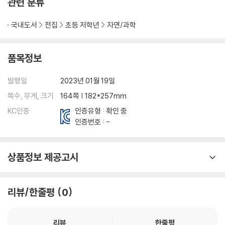
관련 분류
국내도서
전집
초등 저학년
자연/과학
품목정보
발행일
2023년 01월 19일
쪽수, 무게, 크기
164쪽 | 182*257mm
KC인증
인증유형 : 확인 중
인증번호 : -
상품정보 제공고시
리뷰/한줄평
0
리뷰
한줄평