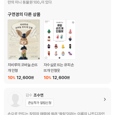
만의 미니 동물원 100』이 있다.
구연경
의 다른 상품
치비루의 코바늘 손뜨
자수실로 뜨는 큐피 손
개 인형
뜨개 인형옷
10
12,600
10
12,600
%
%
원
원
감수
조수연
관심작가 알림신청
손으로 만드는 작업의 매력에 끌려 ‘끌림’이라는 이름의 니트디자인