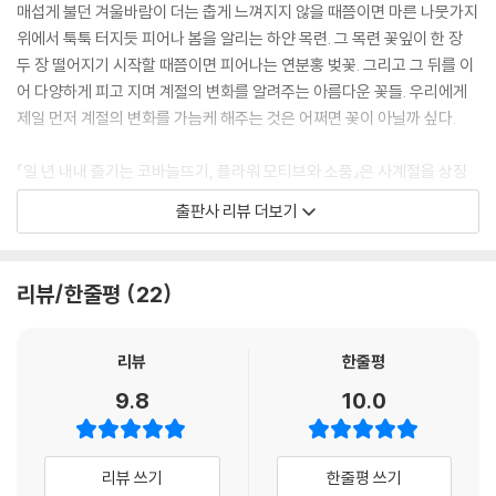
매섭게 불던 겨울바람이 더는 춥게 느껴지지 않을 때쯤이면 마른 나뭇가지
위에서 툭툭 터지듯 피어나 봄을 알리는 하얀 목련. 그 목련 꽃잎이 한 장
두 장 떨어지기 시작할 때쯤이면 피어나는 연분홍 벚꽃. 그리고 그 뒤를 이
어 다양하게 피고 지며 계절의 변화를 알려주는 아름다운 꽃들. 우리에게
제일 먼저 계절의 변화를 가늠케 해주는 것은 어쩌면 꽃이 아닐까 싶다.
『일 년 내내 즐기는 코바늘뜨기, 플라워 모티브와 소품』은 사계절을 상징
하는 다양한 꽃들을 코바늘 모티브로 만나는 책이다. 45가지 꽃을 주제로
출판사 리뷰 더보기
한 플라워 모티브는 그 자체만으로도 티코스터나 덮개 등으로 활용할 수
있으며, 여러 장을 연결해 블랭킷이나 숄, 멀티커버로 연출할 수도 있다. 또
한 주머니 형태로 만들어 파우치나 크로스백으로 활용할 수 있고, 상자 형
리뷰/한줄평
22
태로 만들어 책상 위 잡다한 여러 소품을 수납할 수도 있다. 때로는 화려하
게 때로는 단아하게, 다양한 플라워 모티브로 단조로운 일상에 다채로운
컬러를 입혀보자!
리뷰
한줄평
9.8
10.0
초보자도 쉽고 재미있게!
사랑스러운 플라워 모티브로
시작하는 즐거운 핸드메이드 생활
리뷰 쓰기
한줄평 쓰기