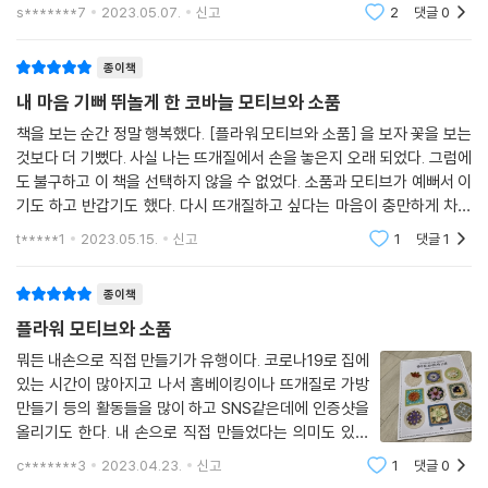
습니다. 저 또한 코바늘뜨기를 독학으로 시작하면서 손뜨
s*******7
2023.05.07.
신고
2
댓글
0
개의 재미를 느끼기 시작을 했는데요. 책 한권을 구매해서
혼자서 배워보기에도 어렵
종이책
내 마음 기뻐 뛰놀게 한 코바늘 모티브와 소품
책을 보는 순간 정말 행복했다. [플라워 모티브와 소품] 을 보자 꽃을 보는
것보다 더 기뻤다. 사실 나는 뜨개질에서 손을 놓은지 오래 되었다. 그럼에
도 불구하고 이 책을 선택하지 않을 수 없었다. 소품과 모티브가 예뻐서 이
기도 하고 반갑기도 했다. 다시 뜨개질하고 싶다는 마음이 충만하게 차올
랐다. 난 뜨개질을 잘한다. 아이들 어릴때는 모자, 조끼, 망또, 장갑, 머플
t*****1
2023.05.15.
신고
1
댓글
1
러 등
종이책
플라워 모티브와 소품
뭐든 내손으로 직접 만들기가 유행이다. 코로나19로 집에
있는 시간이 많아지고 나서 홈베이킹이나 뜨개질로 가방
만들기 등의 활동들을 많이 하고 SNS같은데에 인증샷을
올리기도 한다. 내 손으로 직접 만들었다는 의미도 있고
그냥 돈주고 산 것 보다도 더 내마음에 들게 만들 수 있다
c*******3
2023.04.23.
신고
1
댓글
0
는 장점이 있는 것 같다. 코바늘뜨기로 가방이나 숄, 파우