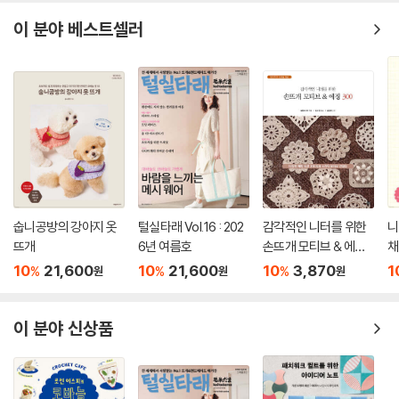
이 분야 베스트셀러
숩니공방의 강아지 옷
털실타래 Vol.16 : 202
감각적인 니터를 위한
니
뜨개
6년 여름호
손뜨개 모티브 & 에징
채
300
10
21,600
10
21,600
10
3,870
1
%
%
%
원
원
원
이 분야 신상품