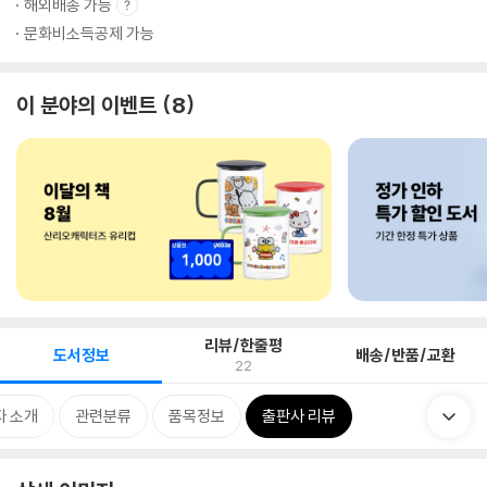
해외배송 가능
문화비소득공제 가능
이 분야의 이벤트
8
리뷰/한줄평
도서정보
배송/반품/교환
22
자 소개
관련분류
품목정보
출판사 리뷰