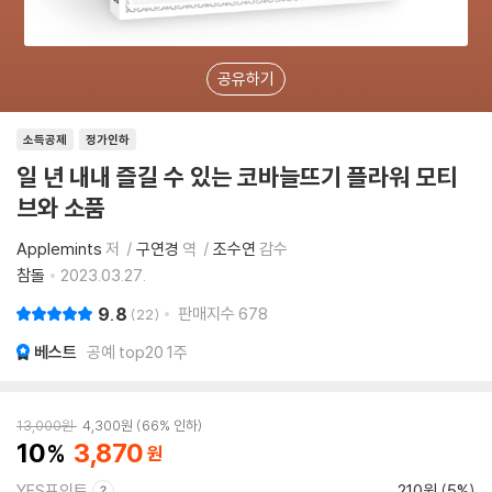
공유하기
소득공제
정가인하
일 년 내내 즐길 수 있는 코바늘뜨기 플라워 모티
브와 소품
Applemints
저
구연경
역
조수연
감수
참돌
2023.03.27.
9.8
판매지수
678
22
베스트
공예 top20 1주
13,000
원
4,300
원
66% 인하
10
3,870
YES포인트
210원 (5%)