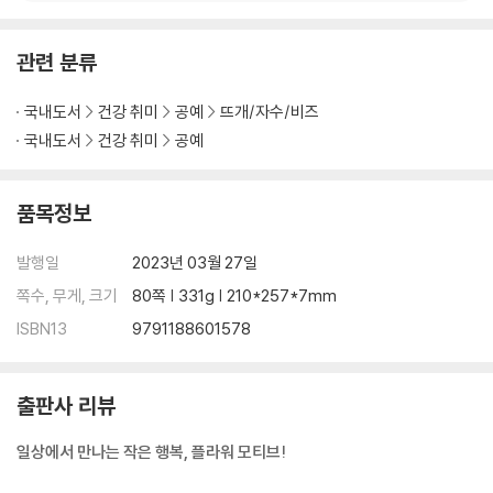
관련 분류
국내도서
건강 취미
공예
뜨개/자수/비즈
국내도서
건강 취미
공예
품목정보
발행일
2023년 03월 27일
쪽수, 무게, 크기
80쪽 | 331g | 210*257*7mm
ISBN13
9791188601578
출판사 리뷰
일상에서 만나는 작은 행복, 플라워 모티브!