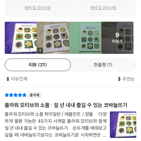
페이지마다 시선을 사로잡는 아름답고 다양한 플라워 모티브 작품들과 그
혜택 및 유의사항
혜택 및 유의사항
것을 활용해 만든 다양한 소품들. 만들고 싶은 욕심은 나지만 선뜻 도전하
지 못하는 이들을 위해 초보자도 쉽게 따라 할 수 있는 45가지 플라워 모
티브를 수록하였다. ‘베이직 레슨’과 ‘포인트 레슨’으로 나누어 구성하여 헷
9
갈릴 수 있는 용어와 뜨개 방법을 자세히 설명하였으며, 도안 보는 방법, 첫
더보기
코 만드는 방법, 뜨개코 기호 등을 수록하여 코바늘뜨기를 처음 시작하는
초보자도 쉽게 즐길 수 있도록 하였다. 모티브의 크기가 10~15센티미터
4
로 구성되어 있어 가볍게 뜰 수 있는 것도 장점이다. 부담 없이 매일매일 즐
리뷰
21
한줄평
1
길 수 있는 코바늘뜨기. 사계절 다양한 플라워 모티브로 당신의 매일을 화
사하게 물들여보자.
리뷰전체
추천순
종이책
플라워 모티브와 소품 : 일 년 내내 즐길 수 있는 코바늘뜨기
플라워 모티브와 소품 취미일반 / 애플민트 / 참돌 다양
하게 활용 가능한 45가지 사계절 플라워 모티브와 함께
일 년 내내 즐길 수 있는 코바늘뜨기 손뜨개를 배워보고
싶을 때 대바늘뜨기보다는 코바늘뜨기로 시작하면은 좋