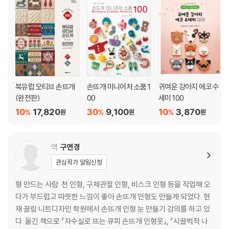
북유럽 모티브 손뜨개
손뜨개 미니어처 소품 1
귀여운 강아지 에코 수
(완전판)
00
세미 100
10
17,820
30
9,100
10
3,870
%
%
%
원
원
원
역
구연경
관심작가 알림신청
형 만드는 사람. 천 인형, 구체관절 인형, 비스크 인형 등을 작업해 오
다가 부드럽고 따뜻한 느낌이 좋아 손뜨개 인형도 만들게 되었다. 현
재 끌림 니트디자인 학원에서 손뜨개 인형 눈 만들기 강의를 하고 있
다. 옮긴 책으로 『자수실로 뜨는 큐피 손뜨개 인형옷』, 『시끌벅적 나