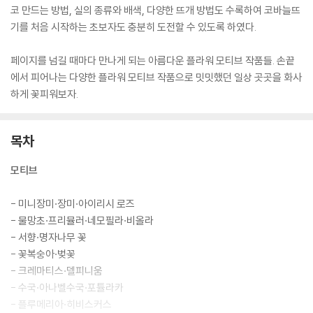
코 만드는 방법, 실의 종류와 배색, 다양한 뜨개 방법도 수록하여 코바늘뜨
기를 처음 시작하는 초보자도 충분히 도전할 수 있도록 하였다.
페이지를 넘길 때마다 만나게 되는 아름다운 플라워 모티브 작품들. 손끝
에서 피어나는 다양한 플라워 모티브 작품으로 밋밋했던 일상 곳곳을 화사
하게 꽃피워보자.
목차
모티브
- 미니장미·장미·아이리시 로즈
- 물망초·프리뮬러·네모필라·비올라
- 서향·명자나무 꽃
- 꽃복숭아·벚꽃
- 크레마티스·델피니움
- 수국·아나벨수국·포튤라카
- 플루메리아·히비스커스