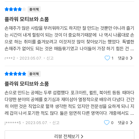
치, 티코스터 등을 만들 수 있는 책이라고
종이책
플라워 모티브와 소품
손재주가 많은 사람을 부러워하기도 하지만 잘 만드는 것뿐만 아니라 즐기
는 시간이 내게 힐링이 되는 것이 더 중요하기때문에 나 역시 나름대로 손
으로 하는 취미를 즐겨보려고 이것저것 많이 찾아보기는 했었다. 특별한
손재주가 없어도 되는 것은 매듭묶기였고 나이들어 가장 하기 힘든 건 바
느질이 아닐까 싶다. 사실 배워보고 싶은 건 퀼트인데 이건 기본 바느질 솜
r***2
2023.05.07.
신고
1
댓글
0
씨가 있어야 할
종이책
플라워 모티브와 소품
손으로 만드는 공예는 두루 섭렵했다. 포크아트, 퀼트, 북아트 등등. 때마다
다양한 분야의 공예를 호기심과 재미삼아 열정적으로 배우러 다녔다. 간간
히 어떤 것은 직업으로 할까 생각한 적도 있지만 전문성을 요하게 되니 지
레 겁이 나서 포기한 적도 많다. 둘은 엄연히 다른 영역이다. 개중에서도 코
바늘뜨기는 유행을 타지 않고 재료도 쉽게 구할 수 있어서 꾸준한 취미활
j******5
2023.05.07.
신고
0
댓글
0
동으로 여
리뷰 전체보기