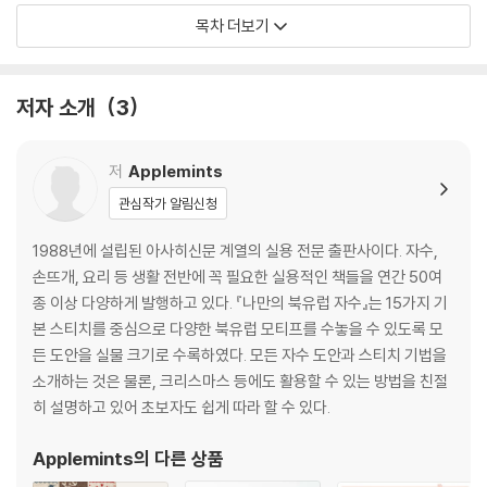
- 달리아·지니아
목차 더보기
- 버베나
- 개미취·용담·에키자캄
- 스위트 알리섬
저자 소개
3
- 코스모스·베고니아·금목서
- 시네라리아·칼랑코에
- 심비디움·크리스마스 로즈
저
Applemints
- 포인세티아·산다화
관심작가 알림신청
아이템
1988년에 설립된 아사히신문 계열의 실용 전문 출판사이다. 자수,
손뜨개, 요리 등 생활 전반에 꼭 필요한 실용적인 책들을 연간 50여
- 아이리시 로즈 납작 주머니
종 이상 다양하게 발행하고 있다. 『나만의 북유럽 자수』는 15가지 기
- 비올라와 네모필라 숄
본 스티치를 중심으로 다양한 북유럽 모티프를 수놓을 수 있도록 모
- 명자나무 꽃 토트백
든 도안을 실물 크기로 수록하였다. 모든 자수 도안과 스티치 기법을
- 크레마티스 주머니
소개하는 것은 물론, 크리스마스 등에도 활용할 수 있는 방법을 친절
- 에키자캄 멀티 커버
히 설명하고 있어 초보자도 쉽게 따라 할 수 있다.
- 스위트 알리섬 파우치
- 칼랑코에 블랭킷
Applemints
의 다른 상품
- 크리스마스 로즈 수납함