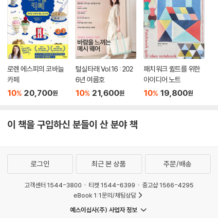
로렌 에스피의 코바늘
털실타래 Vol.16 : 202
패치워크 퀼트를 위한
카페
6년 여름호
아이디어 노트
10
20,700
10
21,600
10
19,800
%
%
%
원
원
원
이 책을 구입하신 분들이 산 분야 책
로그인
최근 본 상품
주문/배송
고객센터 1544-3800
티켓 1544-6399
중고샵 1566-4295
eBook 1:1문의/채팅상담
예스이십사(주) 사업자 정보